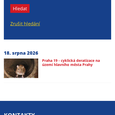
nemohou být
Hledat
individuálně
deaktivovány
nebo
Zrušit hledání
aktivovány.
Analytické
cookies
18. srpna 2026
Analytické
Praha 19 - cyklická deratizace na
cookies nám
území hlavního města Prahy
umožňují
měření
výkonu
našeho webu
a našich
reklamních
kampaní.
KONTAKTY
Jejich pomocí