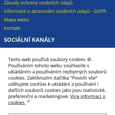
Pokud
Zásady ochrany osobních údajů
vypnete
Informace o zpracování osobních údajů - GDPR
používání
Mapa webu
analytických
cookies ve
Kontakt
vztahu k Vaší
návštěvě,
SOCIÁLNÍ KANÁLY
ztrácíme
možnost
Facebook
analýzy
Tento web používá soubory cookies 🍪.
YouTube
výkonu a
Používáním tohoto webu souhlasíte s
Instagram
optimalizace
ukládáním a používáním nezbytných souborů
našich
RSS
cookies. Zakliknutím tlačítka "Povolit vše"
opatření.
udělujete souhlas k ukládání a používání i
dalších souborů cookies jako jsou statistické,
Kbely
preferenční a marketingové.
Více informací o
Personalizované
cookies
soubory cookie
Satalice
Používáme rovněž