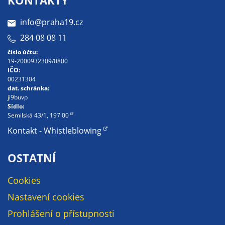
určujeme
info@praha19.cz
počet návštěv
a zdroje
284 08 08 11
návštěv našich
číslo účtu:
internetových
19-2000932309/0800
stránek. Data
IČO:
00231304
získaná
dat. schránka:
pomocí
ji9buvp
těchto
Sídlo:
Semilská 43/1, 197 00
cookies
Kontakt - Whistleblowing
zpracováváme
souhrnně, bez
použití
OSTATNÍ
identifikátorů,
které ukazují
Cookies
na konkrétní
Nastavení cookies
uživatelé
Prohlášení o přístupnosti
našeho webu.