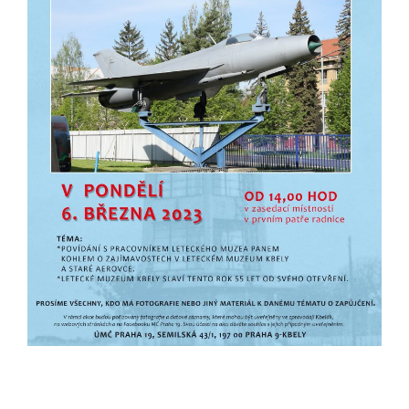
určujeme
počet návštěv
a zdroje
návštěv našich
internetových
stránek. Data
získaná
pomocí
těchto
cookies
zpracováváme
souhrnně, bez
použití
identifikátorů,
které ukazují
na konkrétní
uživatelé
našeho webu.