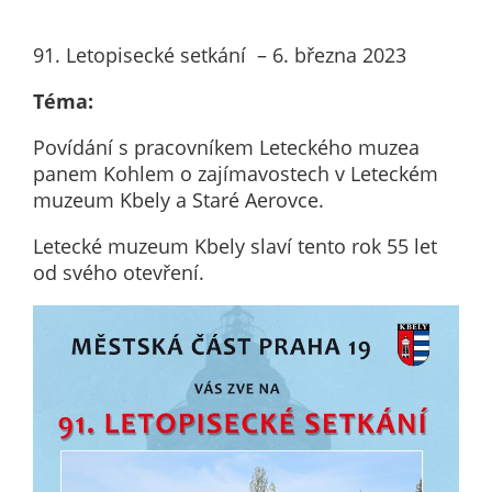
nemohou být
individuálně
91. Letopisecké setkání – 6. března 2023
deaktivovány
nebo
Téma:
aktivovány.
Povídání s pracovníkem Leteckého muzea
panem Kohlem o zajímavostech v Leteckém
Analytické
muzeum Kbely a Staré Aerovce.
cookies
Letecké muzeum Kbely slaví tento rok 55 let
Analytické
od svého otevření.
cookies nám
umožňují
měření
výkonu
našeho webu
a našich
reklamních
kampaní.
Jejich pomocí