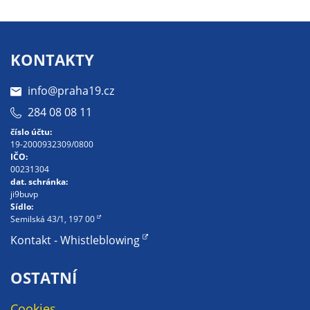
Pokud
vypnete
používání
analytických
KONTAKTY
cookies ve
vztahu k Vaší
info@praha19.cz
návštěvě,
284 08 08 11
ztrácíme
číslo účtu:
možnost
19-2000932309/0800
analýzy
IČO:
výkonu a
00231304
dat. schránka:
optimalizace
ji9buvp
našich
Sídlo:
opatření.
Semilská 43/1, 197 00
Kontakt - Whistleblowing
Personalizované
OSTATNÍ
soubory cookie
Používáme rovněž
Cookies