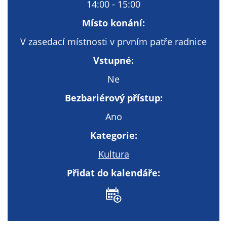
Technické
14:00 - 15:00
cookies
Místo konání:
Technické
cookies jsou
V zasedací místnosti v prvním patře radnice
nezbytné pro
Vstupné:
správné
fungování
Ne
webu a všech
Bezbariérový přístup:
funkcí, které
nabízí.
Ano
Nepožadujeme
Kategorie:
Váš souhlas s
využitím
Kultura
technických
cookies na
Přidat do kalendáře:
našem webu. Z
tohoto důvodu
technické
cookies