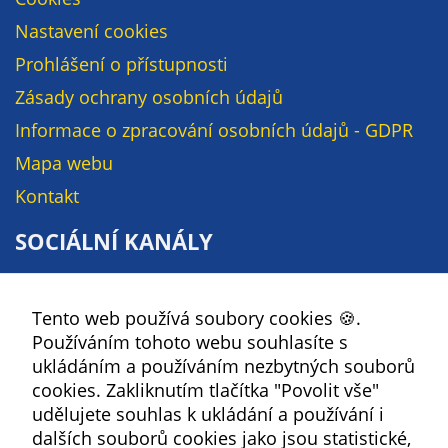
soubory cookie a
Nastavení cookies
další technologie,
abychom
Prohlášení o přístupnosti
přizpůsobili naše
Zásady ochrany osobních údajů
webové stránky
Informace o zpracování osobních údajů - GDPR
potřebám a
zájmům našich
Mapa webu
návštěvníků.
Kontakt
SOCIÁLNÍ KANÁLY
Reklamní
cookies
Facebook
Reklamní cookies
Tento web používá soubory cookies 🍪.
YouTube
používáme my
Používáním tohoto webu souhlasíte s
nebo naši partneři,
Instagram
ukládáním a používáním nezbytných souborů
abychom Vám
RSS
cookies. Zakliknutím tlačítka "Povolit vše"
mohli zobrazit
udělujete souhlas k ukládání a používání i
vhodné obsahy
Kbely
dalších souborů cookies jako jsou statistické,
nebo reklamy jak