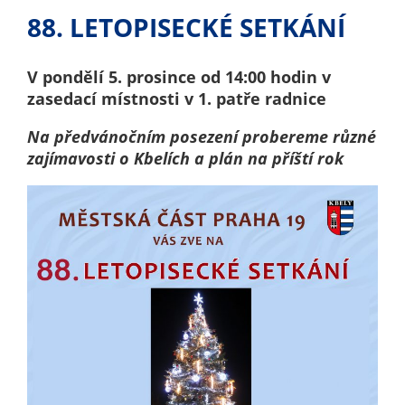
nemohou být
88. LETOPISECKÉ SETKÁNÍ
individuálně
deaktivovány
nebo
V pondělí 5. prosince od 14:00 hodin v
aktivovány.
zasedací místnosti v 1. patře radnice
Na předvánočním posezení probereme různé
zajímavosti o Kbelích a plán na příští rok
Analytické
cookies
Analytické
cookies nám
umožňují
měření
výkonu
našeho webu
a našich
reklamních
kampaní.
Jejich pomocí