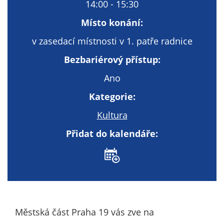
Technické
14:00 - 15:30
cookies
Místo konání:
Technické
cookies jsou
v zasedací místnosti v 1. patře radnice
nezbytné pro
Bezbariérový přístup:
správné
fungování
Ano
webu a všech
Kategorie:
funkcí, které
nabízí.
Kultura
Nepožadujeme
Přidat do kalendáře:
Váš souhlas s
využitím
technických
cookies na
našem webu. Z
tohoto důvodu
technické
Městská část Praha 19 vás zve na
cookies