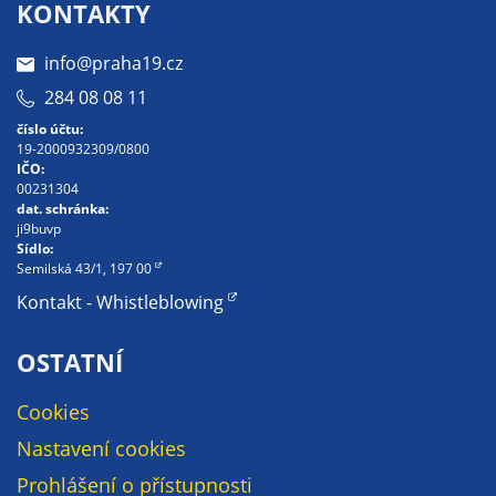
Pokud
KONTAKTY
vypnete
používání
info@praha19.cz
analytických
284 08 08 11
cookies ve
číslo účtu:
vztahu k Vaší
19-2000932309/0800
návštěvě,
IČO:
ztrácíme
00231304
dat. schránka:
možnost
ji9buvp
analýzy
Sídlo:
výkonu a
Semilská 43/1, 197 00
optimalizace
Kontakt - Whistleblowing
našich
opatření.
OSTATNÍ
Cookies
Personalizované
Nastavení cookies
soubory cookie
Prohlášení o přístupnosti
Používáme rovněž