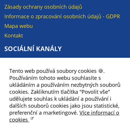
soubory cookie a
Zásady ochrany osobních údajů
další technologie,
Informace o zpracování osobních údajů - GDPR
abychom
přizpůsobili naše
Mapa webu
webové stránky
Kontakt
potřebám a
zájmům našich
SOCIÁLNÍ KANÁLY
návštěvníků.
Facebook
Tento web používá soubory cookies 🍪.
YouTube
Reklamní
Používáním tohoto webu souhlasíte s
cookies
Instagram
ukládáním a používáním nezbytných souborů
Reklamní cookies
RSS
cookies. Zakliknutím tlačítka "Povolit vše"
používáme my
udělujete souhlas k ukládání a používání i
nebo naši partneři,
Kbely
dalších souborů cookies jako jsou statistické,
abychom Vám
preferenční a marketingové.
Více informací o
mohli zobrazit
cookies
vhodné obsahy
Satalice
nebo reklamy jak