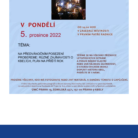
určujeme
počet návštěv
a zdroje
návštěv našich
internetových
stránek. Data
získaná
pomocí
těchto
cookies
zpracováváme
souhrnně, bez
použití
identifikátorů,
které ukazují
na konkrétní
uživatelé
našeho webu.