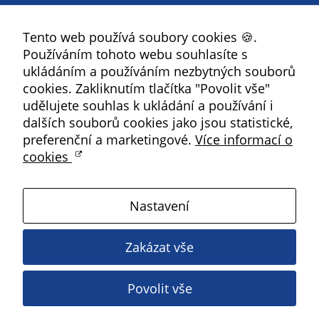
Facebook
na našich
stránkách, tak na
Tento web používá soubory cookies 🍪.
YouTube
stránkách třetích
Používáním tohoto webu souhlasíte s
Instagram
subjektů. Díky
ukládáním a používáním nezbytných souborů
tomu můžeme
RSS
cookies. Zakliknutím tlačítka "Povolit vše"
vytvářet profily
udělujete souhlas k ukládání a používání i
založené na Vašich
Kbely
dalších souborů cookies jako jsou statistické,
zájmech, tak zvané
preferenční a marketingové.
Více informací o
pseudonymizované
cookies
Satalice
profily. Na základě
těchto informací
není zpravidla
Nastavení
Vinoř
možná
bezprostřední
Zakázat vše
identifikace Vaší
Magistrát HMP
osoby, protože jsou
Povolit vše
používány pouze
Copyright ©
2026 Úřad městské části Praha 19
pseudonymizované