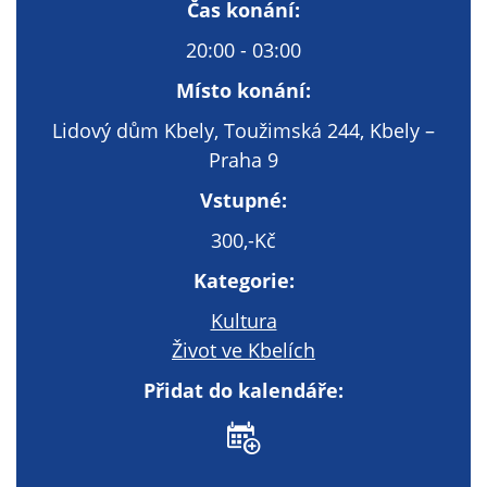
Technické
Čas konání:
cookies
20:00 - 03:00
Technické
cookies jsou
Místo konání:
nezbytné pro
Lidový dům Kbely, Toužimská 244, Kbely –
správné
Praha 9
fungování
webu a všech
Vstupné:
funkcí, které
nabízí.
300,-Kč
Nepožadujeme
Kategorie:
Váš souhlas s
využitím
Kultura
technických
Život ve Kbelích
cookies na
Přidat do kalendáře:
našem webu. Z
tohoto důvodu
technické
cookies