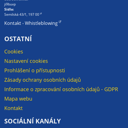
soubory cookie a
ji9buvp
Sídlo:
další technologie,
Semilská 43/1, 197 00
abychom
Kontakt - Whistleblowing
přizpůsobili naše
webové stránky
OSTATNÍ
potřebám a
zájmům našich
Cookies
návštěvníků.
Nastavení cookies
Prohlášení o přístupnosti
Reklamní
cookies
Zásady ochrany osobních údajů
Reklamní cookies
Informace o zpracování osobních údajů - GDPR
používáme my
Mapa webu
nebo naši partneři,
abychom Vám
Kontakt
mohli zobrazit
SOCIÁLNÍ KANÁLY
vhodné obsahy
nebo reklamy jak