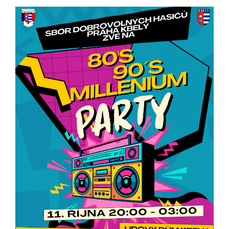
určujeme
počet návštěv
a zdroje
návštěv našich
internetových
stránek. Data
získaná
pomocí
těchto
cookies
zpracováváme
souhrnně, bez
použití
identifikátorů,
které ukazují
na konkrétní
uživatelé
našeho webu.