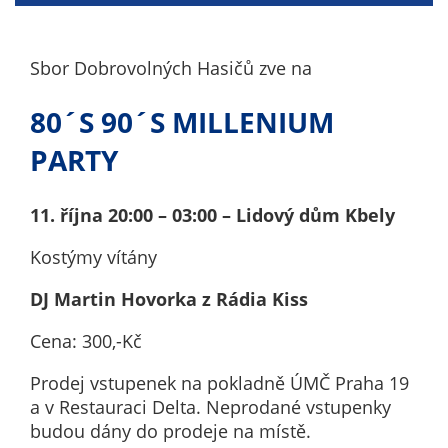
nemohou být
individuálně
deaktivovány
Sbor Dobrovolných Hasičů zve na
nebo
aktivovány.
80´S 90´S MILLENIUM
PARTY
Analytické
cookies
11. října 20:00 – 03:00 – Lidový dům Kbely
Analytické
cookies nám
Kostýmy vítány
umožňují
DJ Martin Hovorka z Rádia Kiss
měření
výkonu
Cena: 300,-Kč
našeho webu
a našich
Prodej vstupenek na pokladně ÚMČ Praha 19
reklamních
a v Restauraci Delta. Neprodané vstupenky
kampaní.
budou dány do prodeje na místě.
Jejich pomocí