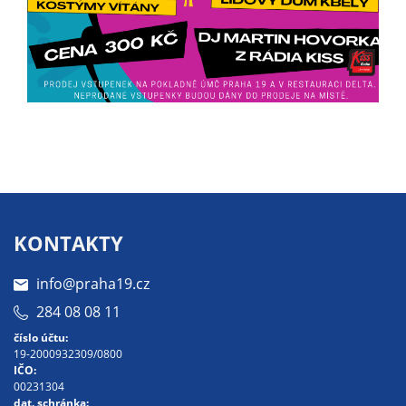
Pokud
vypnete
používání
analytických
cookies ve
vztahu k Vaší
návštěvě,
ztrácíme
možnost
analýzy
výkonu a
KONTAKTY
optimalizace
našich
info@praha19.cz
opatření.
284 08 08 11
číslo účtu:
Personalizované
19-2000932309/0800
IČO:
soubory cookie
00231304
Používáme rovněž
dat. schránka: