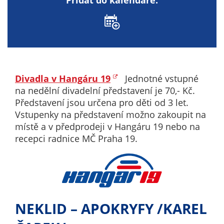
Přidat do kalendáře:
nemohou být
individuálně
deaktivovány
nebo
aktivovány.
Divadla v Hangáru 19
Jednotné vstupné
Analytické
na nedělní divadelní představení je 70,- Kč.
cookies
Představení jsou určena pro děti od 3 let.
Analytické
Vstupenky na představení možno zakoupit na
cookies nám
místě a v předprodeji v Hangáru 19 nebo na
umožňují
recepci radnice MČ Praha 19.
měření
výkonu
našeho webu
a našich
reklamních
NEKLID – APOKRYFY /KAREL
kampaní.
Jejich pomocí