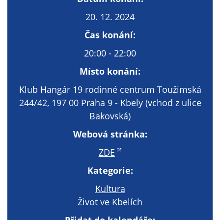
Technické
cookies
20. 12. 2024
Technické
Čas konání:
cookies jsou
nezbytné pro
20:00 - 22:00
správné
Místo konání:
fungování
webu a všech
Klub Hangár 19 rodinné centrum Toužimská
funkcí, které
244/42, 197 00 Praha 9 - Kbely (vchod z ulice
nabízí.
Bakovská)
Nepožadujeme
Váš souhlas s
Webová stránka:
využitím
ZDE
technických
cookies na
Kategorie:
našem webu. Z
Kultura
tohoto důvodu
Život ve Kbelích
technické
cookies