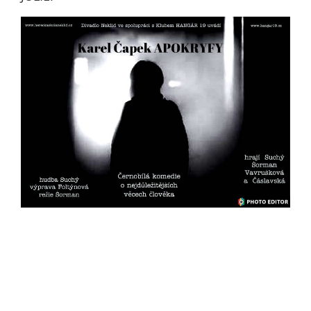
Pokud
vypnete
používání
analytických
cookies ve
vztahu k Vaší
návštěvě,
ztrácíme
možnost
analýzy
výkonu a
optimalizace
našich
opatření.
Personalizované
soubory cookie
Používáme rovněž