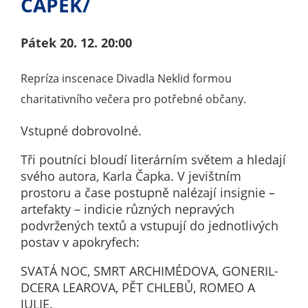
ČAPEK/
určujeme
počet návštěv
Pátek
20. 12.
20:00
a zdroje
návštěv našich
Repríza inscenace Divadla Neklid formou
internetových
stránek. Data
charitativního večera pro potřebné občany.
získaná
pomocí
Vstupné dobrovolné.
těchto
Tři poutníci bloudí literárním světem a hledají
cookies
svého autora, Karla Čapka. V jevištním
zpracováváme
prostoru a čase postupně nalézají insignie –
souhrnně, bez
artefakty – indicie různých nepravých
použití
podvržených textů a vstupují do jednotlivých
identifikátorů,
postav v apokryfech:
které ukazují
na konkrétní
SVATÁ NOC, SMRT ARCHIMÉDOVA, GONERIL-
uživatelé
DCERA LEAROVA, PĚT CHLEBŮ, ROMEO A
našeho webu.
JULIE.