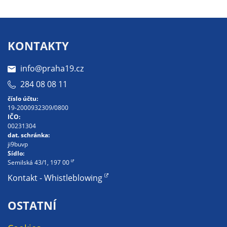
soubory cookie a
další technologie,
abychom
přizpůsobili naše
KONTAKTY
webové stránky
potřebám a
info@praha19.cz
zájmům našich
284 08 08 11
návštěvníků.
číslo účtu:
19-2000932309/0800
IČO:
00231304
Reklamní
dat. schránka:
cookies
ji9buvp
Reklamní cookies
Sídlo:
Semilská 43/1, 197 00
používáme my
nebo naši partneři,
Kontakt - Whistleblowing
abychom Vám
mohli zobrazit
OSTATNÍ
vhodné obsahy
nebo reklamy jak