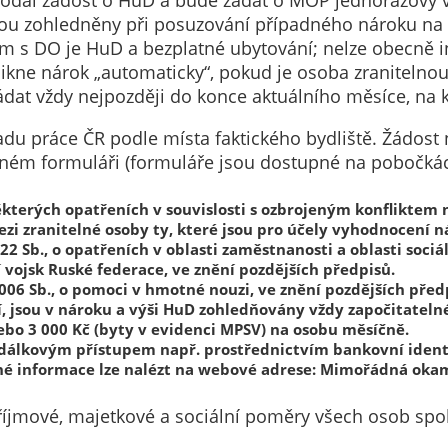
podal žádost o HuD a bude žádat o MOP jednorázový 
nemohou být
dou zohledněny při posuzování případného nároku na 
individuálně
ům s DO je HuD a bezplatné ubytování; nelze obecně i
deaktivovány
ikne nárok „automaticky“, pokud je osoba zranitelnou
nebo
at vždy nejpozději do konce aktuálního měsíce, na k
aktivovány.
 práce ČR podle místa faktického bydliště. Žádost ne
psaném formuláři (formuláře jsou dostupné na pobočk
Analytické
cookies
o některých opatřeních v souvislosti s ozbrojeným konflikte
Analytické
ezi zranitelné osoby ty, které jsou pro účely vyhodnocení n
022 Sb., o opatřeních v oblasti zaměstnanosti a oblasti soci
cookies nám
vojsk Ruské federace, ve znění pozdějších předpisů.
umožňují
2006 Sb., o pomoci v hmotné nouzi, ve znění pozdějších před
měření
 jsou v nároku a výši HuD zohledňovány vždy započitatelné 
výkonu
ebo 3 000 Kč (byty v evidenci MPSV) na osobu měsíčně.
našeho webu
i dálkovým přístupem např. prostřednictvím bankovní ident
né informace lze nalézt na webové adrese: Mimořádná okam
a našich
reklamních
íjmové, majetkové a sociální poměry všech osob sp
kampaní.
Jejich pomocí