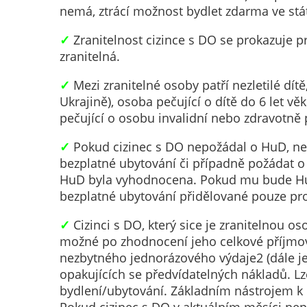
nemá, ztrácí možnost bydlet zdarma ve st
✓
Zranitelnost cizince s DO se prokazuje 
zranitelná.
✓
Mezi zranitelné osoby patří nezletilé dít
Ukrajině), osoba pečující o dítě do 6 let v
pečující o osobu invalidní nebo zdravotně p
✓
Pokud cizinec s DO nepožádal o HuD, nel
bezplatné ubytování či případně požádat o
HuD byla vyhodnocena. Pokud mu bude HuD
bezplatné ubytování přidělované pouze 
✓
Cizinci s DO, který sice je zranitelnou 
možné po zhodnocení jeho celkové příjmo
nezbytného jednorázového výdaje2 (dále j
opakujících se předvídatelných nákladů. Lz
bydlení/ubytování. Základním nástrojem k 