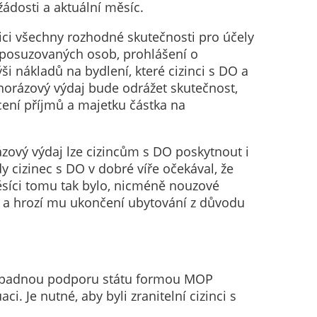
ádosti a aktuální měsíc.
i všechny rozhodné skutečnosti pro účely
ě posuzovaných osob, prohlášení o
 nákladů na bydlení, které cizinci s DO a
norázový výdaj bude odrážet skutečnost,
ení příjmů a majetku částka na
ový výdaj lze cizincům s DO poskytnout i
y cizinec s DO v dobré víře očekával, že
síci tomu tak bylo, nicméně nouzové
) a hrozí mu ukončení ubytování z důvodu
 případnou podporu státu formou MOP
i. Je nutné, aby byli zranitelní cizinci s