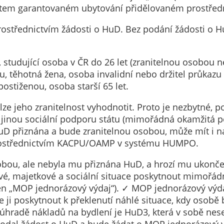
Technické
átem garantovaném ubytování přidělovaném prostředni
cookies
Technické
prostřednictvím žádosti o HuD. Bez podání žádosti 
cookies jsou
nezbytné pro
ě, studující osoba v ČR do 26 let (zranitelnou osobou n
správné
ěku, těhotná žena, osoba invalidní nebo držitel průkaz
fungování
ostiženou, osoba starší 65 let.
webu a všech
funkcí, které
ze jeho zranitelnost vyhodnotit. Proto je nezbytné, 
nabízí.
 jinou sociální podporu státu (mimořádná okamžitá p
Nepožadujeme
 přiznána a bude zranitelnou osobou, může mít i n
Váš souhlas s
prostřednictvím KACPU/OAMP v systému HUMPO.
využitím
technických
osobou, ale nebyla mu přiznána HuD, a hrozí mu ukonč
cookies na
vé, majetkové a sociální situace poskytnout mimoř
našem webu. Z
en „MOP jednorázový výdaj“). ✓ MOP jednorázový výd
tohoto důvodu
e ji poskytnout k překlenutí náhlé situace, kdy osobě 
technické
úhradě nákladů na bydlení je HuD3, která v sobě nes
cookies