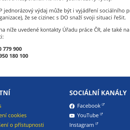
Pokud
vypnete
jednorázový výdaj může být i vyjádření sociálního p
používání
izace), že se cizinec s DO snaží svoji situaci řešit.
analytických
cookies ve
a níže uvedené kontakty Úřadu práce ČR, ale také na d
vztahu k Vaší
i:
návštěvě,
0 779 900
ztrácíme
950 180 100
možnost
analýzy
výkonu a
optimalizace
našich
TNÍ
SOCIÁLNÍ KANÁLY
opatření.
s
Facebook
Personalizované
ení cookies
YouTube
soubory cookie
ení o přístupnosti
Instagram
Používáme rovněž