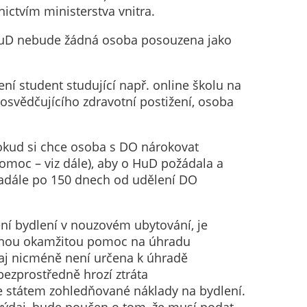
ctvím ministerstva vnitra.
o HuD nebude žádná osoba posouzena jako
ení student studující např. online školu na
u osvědčujícího zdravotní postižení, osoba
pokud si chce osoba s DO nárokovat
omoc – viz dále), aby o HuD požádala a
adále po 150 dnech od udělení DO
ení bydlení v nouzovém ubytování, je
ádnou okamžitou pomoc na úhradu
aj nicméně není určena k úhradě
bezprostředně hrozí ztráta
e státem zohledňované náklady na bydlení.