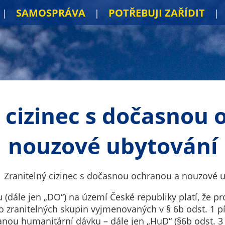
SAMOSPRÁVA
POTŘEBUJI ZAŘÍDIT
 cizinec s dočasnou
nouzové ubytování
Zranitelný cizinec s dočasnou ochranou a nouzové 
dále jen „DO“) na území České republiky platí, že p
o zranitelných skupin vyjmenovaných v § 6b odst. 1 pís
znanou humanitární dávku – dále jen „HuD“ (§6b odst. 3