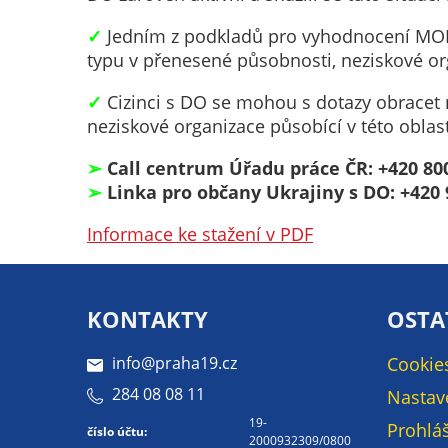
✓
Jedním z podkladů pro vyhodnocení MOP 
typu v přenesené působnosti, neziskové organ
✓
Cizinci s DO se mohou s dotazy obracet n
neziskové organizace působící v této oblast
➢
Call centrum Úřadu práce ČR: +420 80
➢
Linka pro občany Ukrajiny s DO: +420 
Informace ke stažení v PDF
KONTAKTY
OSTA
info@praha19.cz
Cookie
284 08 08 11
Nastav
19-
Prohláš
číslo účtu:
2000932309/0800