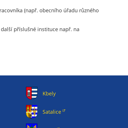
racovníka (např. obecního úřadu různého
alší příslušné instituce např. na
Kbely
Satalice