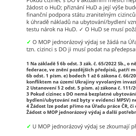
Pokud cizinec s DO v aktuálním měsíci ne
žádost o HuD; přiznání HuD a její výše bu
finanční podpora státu zranitelným cizinc
k úhradě nákladů na ubytování/bydlení vzn
testu nárok na HuD. ✓ O HuD se musí požád
✓
O MOP jednorázový výdaj se žádá na Úřadu
tzn. cizinci s DO ji musí podat na přede
1 Na základě § 6b odst. 3 zák. č. 65/2022 Sb., 
federace, ve znění pozdějších předpisů, patří m
6b odst. 1 písm. e) bodech 1 až 6 zákona č. 66/2
konfliktem na území Ukrajiny vyvolaným invazí 
2 Ustanovení § 2 odst. 5 písm. a) zákona č. 111/
3 Pokud cizinec s DO nemá bezplatné ubytování,
bydlení/ubytování než byty v evidenci MPSV) n
4 Žádost lze podat přímo na Úřadu práce ČR, č
Žádost o MOP jednorázový výdaj a další potřeb
✓
U MOP jednorázový výdaj se zkoumají př