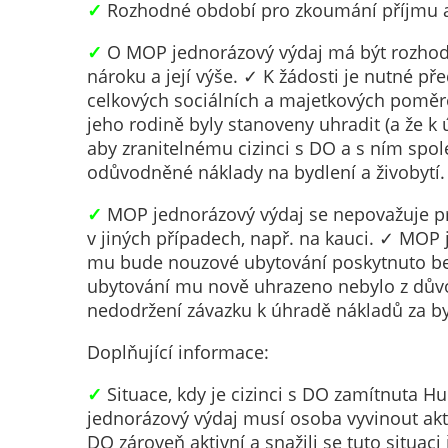
✓
Rozhodné období pro zkoumání příjmu a m
✓
O MOP jednorázový výdaj má být rozhodn
nároku a její výše. ✓ K žádosti je nutné p
celkových sociálních a majetkových poměre
jeho rodině byly stanoveny uhradit (a že 
aby zranitelnému cizinci s DO a s ním sp
odůvodněné náklady na bydlení a živobytí.
✓
MOP jednorázový výdaj se nepovažuje pr
v jiných případech, např. na kauci. ✓ MOP 
mu bude nouzové ubytování poskytnuto bez
ubytování mu nově uhrazeno nebylo z důvo
nedodržení závazku k úhradě nákladů za by
Doplňující informace:
✓
Situace, kdy je cizinci s DO zamítnuta H
jednorázový výdaj musí osoba vyvinout aktivi
DO zároveň aktivní a snažili se tuto situac