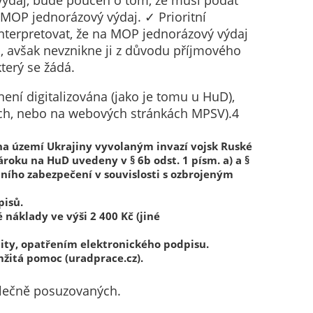
výdaj, bude poučen o tom, že musí podat
MOP jednorázový výdaj. ✓ Prioritní
nterpretovat, že na MOP jednorázový výdaj
, avšak nevznikne ji z důvodu příjmového
terý se žádá.
ní digitalizována (jako je tomu u HuD),
ách, nebo na webových stránkách MPSV).4
m na území Ukrajiny vyvolaným invazí vojsk Ruské
ároku na HuD uvedeny v § 6b odst. 1 písm. a) a §
álního zabezpečení v souvislosti s ozbrojeným
pisů.
náklady ve výši 2 400 Kč (jiné
ity, opatřením elektronického podpisu.
žitá pomoc (uradprace.cz).
olečně posuzovaných.