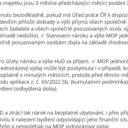
ajetku jsou 3 měsíce předcházející měsíci podání ž
určujeme
počet návštěv
uto bezodkladně, pokud má Úřad práce ČR k dispozic
a zdroje
ředevším přiložit doklady o výši příjmů všech společn
návštěv našich
ch žadatele a všech společně posuzovaných osob, výši
internetových
k úhradě nedošlo). ✓ Stanovení nároku a výše MOP jed
stránek. Data
olečně posuzovaným osobám zbyla na základě zhodnoc
získaná
pomocí
těchto
o účely nároku a výše HuD za příjem. ✓ MOP jednoráz
cookies
jednorázový výdaj může být poskytnuta i v případě, kd
zpracováváme
platně v minulých měsících, protože před těmito mě
souhrnně, bez
du aplikace z. č. 65/2022 Sb. (kumulativní podmínka
použití
dlení (odbydlená doba).
identifikátorů,
které ukazují
na konkrétní
uD a ztrácí tak nárok na bezplatné ubytování, i přes
uživatelé
tu k nalezení bydlení odpovídající jeho finanční situac
našeho webu.
i řešit a nespoléhali na MOP jednorázový výdaj.