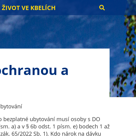
ŽIVOT VE KBELÍCH
 ochranou a
ubytování
ro bezplatné ubytování musí osoby s DO
m. a) a v § 6b odst. 1 písm. e) bodech 1 až
 zák. 65/2022 Sb. 1). Kdo nárok na dávku