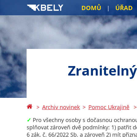
DOMŮ
ÚŘAD
Zranitelný
Archiv novinek
Pomoc Ukrajině
✓
Pro všechny osoby s dočasnou ochranou (
splňovat zároveň dvě podmínky: 1) patřit d
6 zák. č. 66/2022 Sb. a zároveň 2) mít při