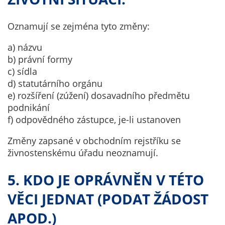
nemohou být
individuálně
Oznamují se zejména tyto změny:
deaktivovány
nebo
a) názvu
aktivovány.
b) právní formy
c) sídla
d) statutárního orgánu
Analytické
e) rozšíření (zúžení) dosavadního předmětu
cookies
podnikání
Analytické
f) odpovědného zástupce, je-li ustanoven
cookies nám
umožňují
Změny zapsané v obchodním rejstříku se
měření
živnostenskému úřadu neoznamují.
výkonu
našeho webu
5. KDO JE OPRÁVNĚN V TÉTO
a našich
VĚCI JEDNAT (PODAT ŽÁDOST
reklamních
kampaní.
APOD.)
Jejich pomocí