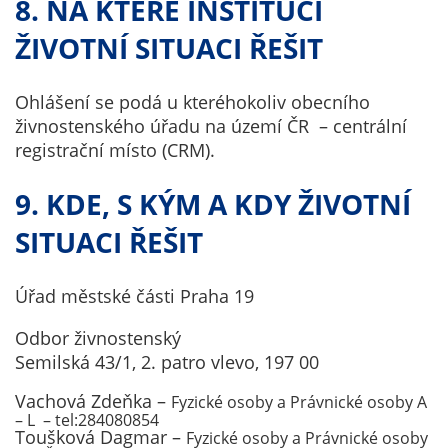
8. NA KTERÉ INSTITUCI
soubory cookie a
další technologie,
ŽIVOTNÍ SITUACI ŘEŠIT
abychom
přizpůsobili naše
Ohlášení se podá u kteréhokoliv obecního
webové stránky
živnostenského úřadu na území ČR – centrální
potřebám a
registrační místo (CRM).
zájmům našich
návštěvníků.
9. KDE, S KÝM A KDY ŽIVOTNÍ
SITUACI ŘEŠIT
Reklamní
cookies
Úřad městské části Praha 19
Reklamní cookies
používáme my
Odbor živnostenský
nebo naši partneři,
Semilská 43/1, 2. patro vlevo, 197 00
abychom Vám
mohli zobrazit
Vachová Zdeňka –
Fyzické osoby a Právnické osoby A
– L – tel:284080854
vhodné obsahy
Toušková Dagmar –
Fyzické osoby a Právnické osoby
nebo reklamy jak