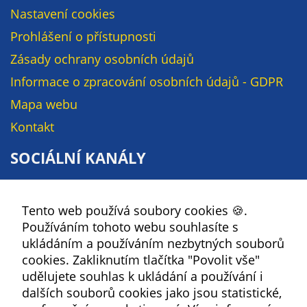
Nastavení cookies
Prohlášení o přístupnosti
Zásady ochrany osobních údajů
Informace o zpracování osobních údajů - GDPR
Mapa webu
Kontakt
SOCIÁLNÍ KANÁLY
Facebook
Tento web používá soubory cookies 🍪.
YouTube
Používáním tohoto webu souhlasíte s
Instagram
ukládáním a používáním nezbytných souborů
RSS
cookies. Zakliknutím tlačítka "Povolit vše"
udělujete souhlas k ukládání a používání i
dalších souborů cookies jako jsou statistické,
Kbely