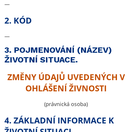
Technické
—
cookies
Technické
2. KÓD
cookies jsou
nezbytné pro
—
správné
fungování
3. POJMENOVÁNÍ (NÁZEV)
webu a všech
funkcí, které
ŽIVOTNÍ SITUACE.
nabízí.
Nepožadujeme
ZMĚNY ÚDAJŮ UVEDENÝCH V
Váš souhlas s
využitím
OHLÁŠENÍ ŽIVNOSTI
technických
cookies na
(právnická osoba)
našem webu. Z
tohoto důvodu
4. ZÁKLADNÍ INFORMACE K
technické
cookies
ŽIVOTNÍ SITUACI.