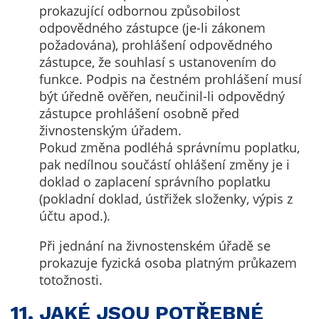
údaje. Pokud
prokazující odbornou způsobilost
nevyjádříte
odpovědného zástupce (je-li zákonem
souhlas, nebudete
požadována), prohlášení odpovědného
příjemcem obsahů
zástupce, že souhlasí s ustanovením do
a reklam
funkce. Podpis na čestném prohlášení musí
přizpůsobených
být úředně ověřen, neučinil-li odpovědný
Vašim zájmům.
zástupce prohlášení osobně před
živnostenským úřadem.
Pokud změna podléhá správnímu poplatku,
pak nedílnou součástí ohlášení změny je i
doklad o zaplacení správního poplatku
(pokladní doklad, ústřižek složenky, výpis z
účtu apod.).
Při jednání na živnostenském úřadě se
prokazuje fyzická osoba platným průkazem
totožnosti.
11. JAKÉ JSOU POTŘEBNÉ