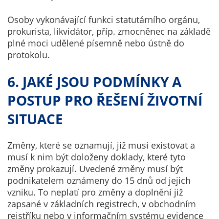
určujeme
Osoby vykonávající funkci statutárního orgánu,
počet návštěv
prokurista, likvidátor, příp. zmocněnec na základě
a zdroje
plné moci udělené písemně nebo ústně do
návštěv našich
protokolu.
internetových
stránek. Data
6. JAKÉ JSOU PODMÍNKY A
získaná
pomocí
POSTUP PRO ŘEŠENÍ ŽIVOTNÍ
těchto
SITUACE
cookies
zpracováváme
souhrnně, bez
Změny, které se oznamují, již musí existovat a
použití
musí k nim být doloženy doklady, které tyto
identifikátorů,
změny prokazují. Uvedené změny musí být
které ukazují
podnikatelem oznámeny do 15 dnů od jejich
na konkrétní
vzniku. To neplatí pro změny a doplnění již
uživatelé
zapsané v základních registrech, v obchodním
našeho webu.
rejstříku nebo v informačním systému evidence