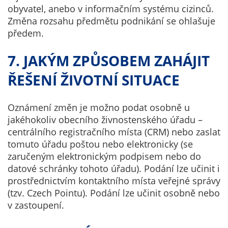
Pokud
obyvatel, anebo v informačním systému cizinců.
vypnete
Změna rozsahu předmětu podnikání se ohlašuje
používání
předem.
analytických
cookies ve
7. JAKÝM ZPŮSOBEM ZAHÁJIT
vztahu k Vaší
návštěvě,
ŘEŠENÍ ŽIVOTNÍ SITUACE
ztrácíme
možnost
Oznámení změn je možno podat osobně u
analýzy
jakéhokoliv obecního živnostenského úřadu –
výkonu a
centrálního registračního místa (CRM) nebo zaslat
optimalizace
tomuto úřadu poštou nebo elektronicky (se
našich
zaručeným elektronickým podpisem nebo do
opatření.
datové schránky tohoto úřadu). Podání lze učinit i
prostřednictvím kontaktního místa veřejné správy
(tzv. Czech Pointu). Podání lze učinit osobně nebo
Personalizované
v zastoupení.
soubory cookie
Používáme rovněž