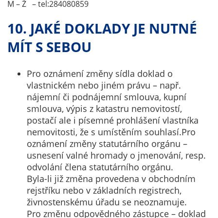
M – Ž – tel:284080859
na našich
stránkách, tak na
10. JAKÉ DOKLADY JE NUTNÉ
stránkách třetích
MÍT S SEBOU
subjektů. Díky
tomu můžeme
vytvářet profily
Pro oznámení změny sídla doklad o
založené na Vašich
vlastnickém nebo jiném právu – např.
zájmech, tak zvané
nájemní či podnájemní smlouva, kupní
pseudonymizované
smlouva, výpis z katastru nemovitostí,
profily. Na základě
postačí ale i písemné prohlášení vlastníka
těchto informací
nemovitosti, že s umístěním souhlasí.Pro
není zpravidla
oznámení změny statutárního orgánu –
možná
usnesení valné hromady o jmenování, resp.
bezprostřední
odvolání člena statutárního orgánu.
identifikace Vaší
Byla-li již změna provedena v obchodním
osoby, protože jsou
rejstříku nebo v základních registrech,
používány pouze
živnostenskému úřadu se neoznamuje.
pseudonymizované
Pro změnu odpovědného zástupce – doklad