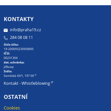
KONTAKTY
info@praha19.cz
284 08 08 11
číslo účtu:
19-2000932309/0800
IČO:
00231304
dat. schránka:
ji9buvp
Sídlo:
Semilská 43/1, 197 00
Kontakt - Whistleblowing
OSTATNÍ
Cookies