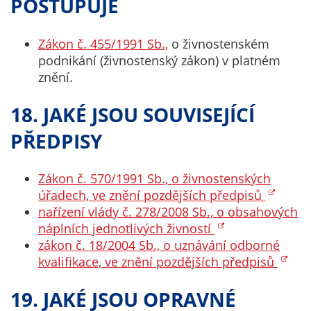
POSTUPUJE
Zákon č. 455/1991 Sb.,
o živnostenském
podnikání (živnostenský zákon) v platném
znění.
18. JAKÉ JSOU SOUVISEJÍCÍ
PŘEDPISY
Zákon č. 570/1991 Sb., o živnostenských
úřadech, ve znění pozdějších předpisů
nařízení vlády č. 278/2008 Sb., o obsahových
náplních jednotlivých živností
zákon č. 18/2004 Sb., o uznávání odborné
kvalifikace, ve znění pozdějších předpisů
19. JAKÉ JSOU OPRAVNÉ