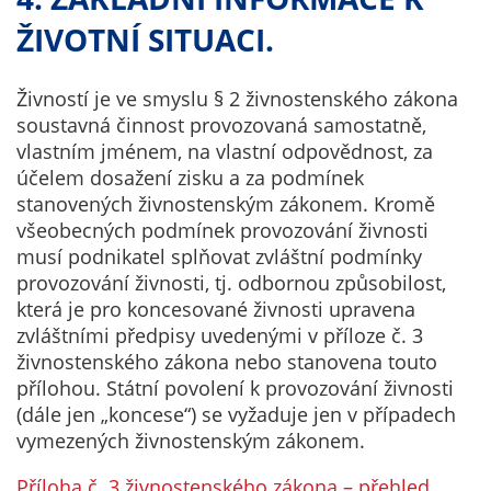
nemohou být
ŽIVOTNÍ SITUACI.
individuálně
deaktivovány
nebo
Živností je ve smyslu § 2 živnostenského zákona
aktivovány.
soustavná činnost provozovaná samostatně,
vlastním jménem, na vlastní odpovědnost, za
účelem dosažení zisku a za podmínek
Analytické
stanovených živnostenským zákonem. Kromě
cookies
všeobecných podmínek provozování živnosti
Analytické
musí podnikatel splňovat zvláštní podmínky
cookies nám
provozování živnosti, tj. odbornou způsobilost,
umožňují
která je pro koncesované živnosti upravena
měření
zvláštními předpisy uvedenými v příloze č. 3
výkonu
živnostenského zákona nebo stanovena touto
našeho webu
přílohou. Státní povolení k provozování živnosti
a našich
(dále jen „koncese“) se vyžaduje jen v případech
reklamních
vymezených živnostenským zákonem.
kampaní.
Příloha č. 3 živnostenského zákona – přehled
Jejich pomocí