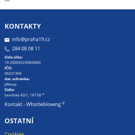
—
KONTAKTY
info@praha19.cz
284 08 08 11
číslo účtu:
19-2000932309/0800
IČO:
00231304
dat. schránka:
ji9buvp
Sídlo:
Semilská 43/1, 197 00
Kontakt - Whistleblowing
OSTATNÍ
Cookies