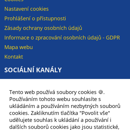
Nastavení cookies
Prohlášení o přístupnosti
Zásady ochrany osobních údajů
Informace o zpracování osobních údajů - GDPR
Mapa webu
Kontakt
SOCIÁLNÍ KANÁLY
Facebook
Tento web používá soubory cookies 🍪.
YouTube
Používáním tohoto webu souhlasíte s
Instagram
ukládáním a používáním nezbytných souborů
RSS
cookies. Zakliknutím tlačítka "Povolit vše"
udělujete souhlas k ukládání a používání i
dalších souborů cookies jako jsou statistické,
Kbely