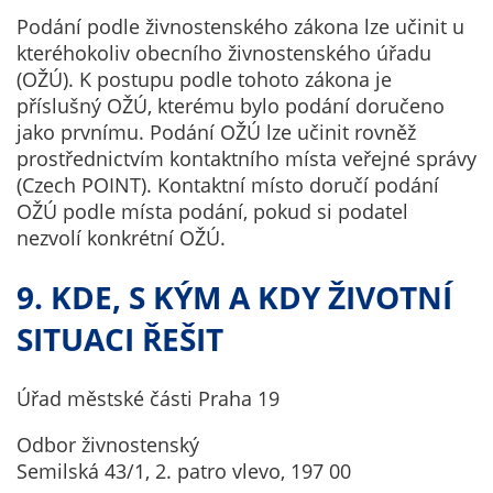
údaje. Pokud
Podání podle živnostenského zákona lze učinit u
nevyjádříte
kteréhokoliv obecního živnostenského úřadu
souhlas, nebudete
(OŽÚ). K postupu podle tohoto zákona je
příjemcem obsahů
příslušný OŽÚ, kterému bylo podání doručeno
a reklam
jako prvnímu. Podání OŽÚ lze učinit rovněž
přizpůsobených
prostřednictvím kontaktního místa veřejné správy
Vašim zájmům.
(Czech POINT). Kontaktní místo doručí podání
OŽÚ podle místa podání, pokud si podatel
nezvolí konkrétní OŽÚ.
9. KDE, S KÝM A KDY ŽIVOTNÍ
SITUACI ŘEŠIT
Úřad městské části Praha 19
Odbor živnostenský
Semilská 43/1, 2. patro vlevo, 197 00