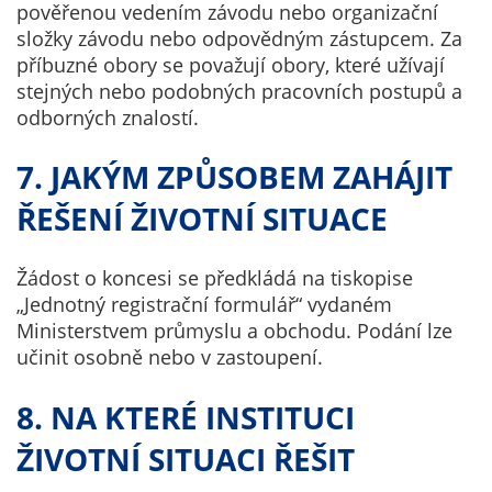
pověřenou vedením závodu nebo organizační
na našich
složky závodu nebo odpovědným zástupcem. Za
stránkách, tak na
příbuzné obory se považují obory, které užívají
stránkách třetích
stejných nebo podobných pracovních postupů a
subjektů. Díky
odborných znalostí.
tomu můžeme
vytvářet profily
7. JAKÝM ZPŮSOBEM ZAHÁJIT
založené na Vašich
zájmech, tak zvané
ŘEŠENÍ ŽIVOTNÍ SITUACE
pseudonymizované
profily. Na základě
Žádost o koncesi se předkládá na tiskopise
těchto informací
„Jednotný registrační formulář“ vydaném
není zpravidla
Ministerstvem průmyslu a obchodu. Podání lze
možná
učinit osobně nebo v zastoupení.
bezprostřední
identifikace Vaší
8. NA KTERÉ INSTITUCI
osoby, protože jsou
používány pouze
ŽIVOTNÍ SITUACI ŘEŠIT
pseudonymizované