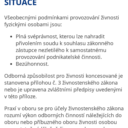
SITUACE
Pokud
vypnete
používání
Všeobecnými podmínkami provozování živnosti
analytických
fyzickými osobami jsou:
cookies ve
vztahu k Vaší
Plná svéprávnost, kterou lze nahradit
návštěvě,
přivolením soudu k souhlasu zákonného
ztrácíme
zástupce nezletilého k samostatnému
možnost
provozování podnikatelské činnosti.
analýzy
Bezúhonnost.
výkonu a
Odborná způsobilost pro živnosti koncesované je
optimalizace
stanovena přílohou č. 3 živnostenského zákona
našich
nebo je upravena zvláštními předpisy uvedenými
opatření.
v této příloze.
Praxí v oboru se pro účely živnostenského zákona
Personalizované
rozumí výkon odborných činností náležejících do
soubory cookie
oboru nebo příbuzného oboru živnosti osobou
Používáme rovněž