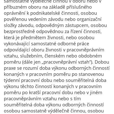
samostatně výdělečně činnou v oboru nebo v
soubory cookie a
příbuzném oboru na základě příslušného
další technologie,
oprávnění k podnikatelské činnosti, osobou
abychom
pověřenou vedením závodu nebo organizační
přizpůsobili naše
složky závodu, odpovědným zástupcem, osobou
webové stránky
bezprostředně odpovědnou za řízení činnosti,
potřebám a
která je předmětem živnosti, nebo osobou
zájmům našich
vykonávající samostatné odborné práce
návštěvníků.
odpovídající oboru živnosti v pracovněprávním
vztahu, služebním, členském nebo obdobném
poměru (dále jen „pracovněprávní vztah“). Dobou
Reklamní
praxe se rozumí doba výkonu odborných činností
cookies
konaných v pracovním poměru po stanovenou
Reklamní cookies
týdenní pracovní dobu nebo souměřitelná doba
používáme my
výkonu těchto činností konaných v pracovním
nebo naši partneři,
poměru po kratší pracovní dobu nebo v jiném
abychom Vám
pracovněprávním vztahu nebo s tím
mohli zobrazit
souměřitelná doba výkonu odborných činností
vhodné obsahy
osobou samostatně výdělečně činnou, osobou
nebo reklamy jak