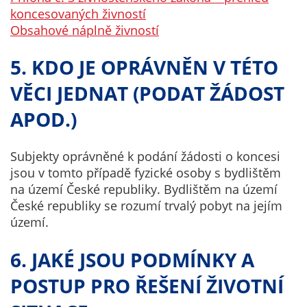
koncesovaných živností
určujeme
Obsahové náplně živností
počet návštěv
a zdroje
5. KDO JE OPRÁVNĚN V TÉTO
návštěv našich
internetových
VĚCI JEDNAT (PODAT ŽÁDOST
stránek. Data
získaná
APOD.)
pomocí
těchto
Subjekty oprávněné k podání žádosti o koncesi
cookies
jsou v tomto případě fyzické osoby s bydlištěm
zpracováváme
na území České republiky. Bydlištěm na území
souhrnně, bez
České republiky se rozumí trvalý pobyt na jejím
použití
území.
identifikátorů,
které ukazují
6. JAKÉ JSOU PODMÍNKY A
na konkrétní
uživatelé
POSTUP PRO ŘEŠENÍ ŽIVOTNÍ
našeho webu.