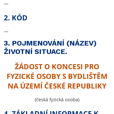
Technické
—
cookies
Technické
2. KÓD
cookies jsou
nezbytné pro
—
správné
fungování
3. POJMENOVÁNÍ (NÁZEV)
webu a všech
funkcí, které
ŽIVOTNÍ SITUACE.
nabízí.
Nepožadujeme
ŽÁDOST O KONCESI PRO
Váš souhlas s
využitím
FYZICKÉ OSOBY S BYDLIŠTĚM
technických
NA ÚZEMÍ ČESKÉ REPUBLIKY
cookies na
našem webu. Z
tohoto důvodu
(česká fyzická osoba)
technické
cookies
4. ZÁKLADNÍ INFORMACE K