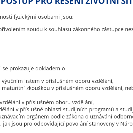
 POSTUP PRO ŘEŠENÍ ŽIVOTNÍ SI
určujeme
počet návštěv
osti fyzickými osobami jsou:
a zdroje
návštěv našich
t přivolením soudu k souhlasu zákonného zástupce n
internetových
stránek. Data
získaná
pomocí
těchto
i se prokazuje dokladem o
cookies
zpracováváme
 výučním listem v příslušném oboru vzdělání,
souhrnně, bez
 maturitní zkouškou v příslušném oboru vzdělání, ne
použití
identifikátorů,
zdělání v příslušném oboru vzdělání,
které ukazují
lání v příslušné oblasti studijních programů a studi
na konkrétní
uznávacím orgánem podle zákona o uznávání odborné 
uživatelé
k, jak jsou pro odpovídající povolání stanoveny v Náro
našeho webu.