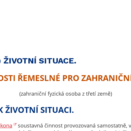
Technické
cookies
Technické
cookies jsou
nezbytné pro
správné
fungování
webu a všech
funkcí, které
 ŽIVOTNÍ SITUACE.
nabízí.
Nepožadujeme
OSTI ŘEMESLNÉ PRO ZAHRANIČNÍ
Váš souhlas s
využitím
technických
(zahraniční fyzická osoba z třetí země)
cookies na
našem webu. Z
 ŽIVOTNÍ SITUACI.
tohoto důvodu
technické
ákona
soustavná činnost provozovaná samostatně, v
cookies