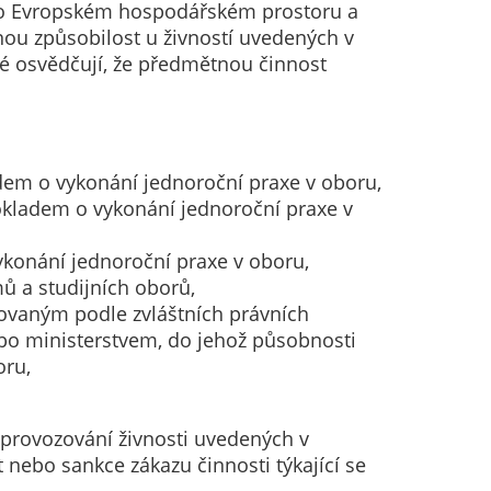
y o Evropském hospodářském prostoru a
u způsobilost u živností uvedených v
ré osvědčují, že předmětnou činnost
dem o vykonání jednoroční praxe v oboru,
okladem o vykonání jednoroční praxe v
konání jednoroční praxe v oboru,
ů a studijních oborů,
tovaným podle zvláštních právních
ebo ministerstvem, do jehož působnosti
oru,
 provozování živnosti uvedených v
nebo sankce zákazu činnosti týkající se