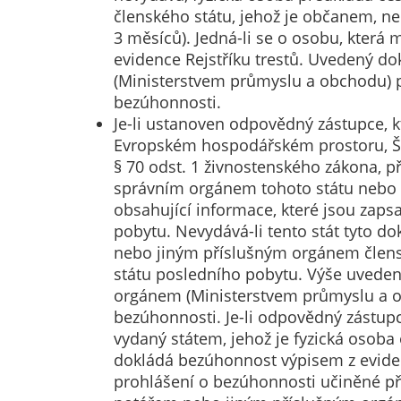
členského státu, jehož je občanem, n
3 měsíců). Jedná-li se o osobu, která
evidence Rejstříku trestů. Uvedený 
(Ministerstvem průmyslu a obchodu) p
bezúhonnosti.
Je-li ustanoven odpovědný zástupce, 
Evropském hospodářském prostoru, Šv
§ 70 odst. 1 živnostenského zákona, 
správním orgánem tohoto státu nebo čl
obsahující informace, které jsou zaps
pobytu. Nevydává-li tento stát tyto 
nebo jiným příslušným orgánem člens
státu posledního pobytu. Výše uvede
orgánem (Ministerstvem průmyslu a o
bezúhonnosti. Je-li odpovědný zástup
vydaný státem, jehož je fyzická osob
dokládá bezúhonnost výpisem z evidenc
prohlášení o bezúhonnosti učiněné p