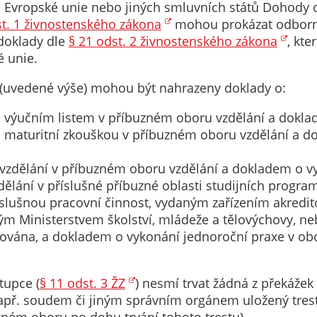
Pokud
tu Evropské unie nebo jiných smluvních států Dohod
vypnete
st. 1 živnostenského zákona
mohou prokázat odborno
používání
 doklady dle
§ 21 odst. 2 živnostenského zákona
, kte
analytických
é unie.
cookies ve
 (uvedené výše) mohou být nahrazeny doklady o:
vztahu k Vaší
návštěvě,
 výučním listem v příbuzném oboru vzdělání a dokla
ztrácíme
 maturitní zkouškou v příbuzném oboru vzdělání a d
možnost
analýzy
zdělání v příbuzném oboru vzdělání a dokladem o vy
výkonu a
lání v příslušné příbuzné oblasti studijních program
optimalizace
íslušnou pracovní činnost, vydaným zařízením akredi
našich
ým Ministerstvem školství, mládeže a tělovýchovy, n
opatření.
ozována, a dokladem o vykonání jednoroční praxe v ob
Personalizované
tupce (
§ 11 odst. 3 ŽZ
) nesmí trvat žádná z překážek
soubory cookie
př. soudem či jiným správním orgánem uložený trest 
Používáme rovněž
zném oboru po dobu trvání tohoto trestu).