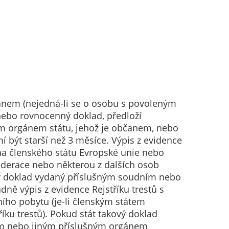
čanem (nejedná-li se o osobu s povoleným
 nebo rovnocenný doklad, předloží
ým orgánem státu, jehož je občanem, nebo
být starší než 3 měsíce. Výpis z evidence
ana členského státu Evropské unie nebo
derace nebo některou z dalších osob
ný doklad vydaný příslušným soudním nebo
ně výpis z evidence Rejstříku trestů s
ního pobytu (je-li členským státem
íku trestů). Pokud stát takový doklad
řem nebo jiným příslušným orgánem