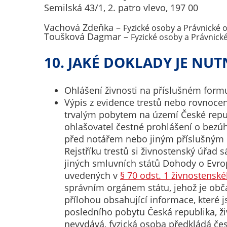
Semilská 43/1, 2. patro vlevo, 197 00
Vachová Zdeňka –
Fyzické osoby a Právnické 
Toušková Dagmar –
Fyzické osoby a Právnick
10. JAKÉ DOKLADY JE NUT
Ohlášení živnosti na příslušném form
Výpis z evidence trestů nebo rovnoce
trvalým pobytem na území České republ
ohlašovatel čestné prohlášení o bez
před notářem nebo jiným příslušným o
Rejstříku trestů si živnostenský úřad
jiných smluvních států Dohody o Evr
uvedených v
§ 70 odst. 1 živnostensk
správním orgánem státu, jehož je obča
přílohou obsahující informace, které 
posledního pobytu Česká republika, ži
nevydává, fyzická osoba předkládá č