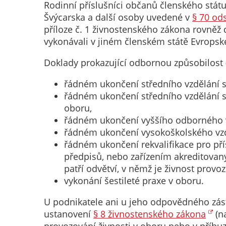
Rodinní příslušníci občanů členského stá
Švýcarska a další osoby uvedené v
§ 70 od
příloze č. 1 živnostenského zákona rovněž
vykonávali v jiném členském státě Evropsk
Doklady prokazující odbornou způsobilost
řádném ukončení středního vzdělání s
řádném ukončení středního vzdělání s
oboru,
řádném ukončení vyššího odborného v
řádném ukončení vysokoškolského vzdě
řádném ukončení rekvalifikace pro př
předpisů, nebo zařízením akreditovan
patří odvětví, v němž je živnost prov
vykonání šestileté praxe v oboru.
U podnikatele ani u jeho odpovědného zás
ustanovení
§ 8 živnostenského zákona
(na
provozování živnosti v oboru nebo v příbu