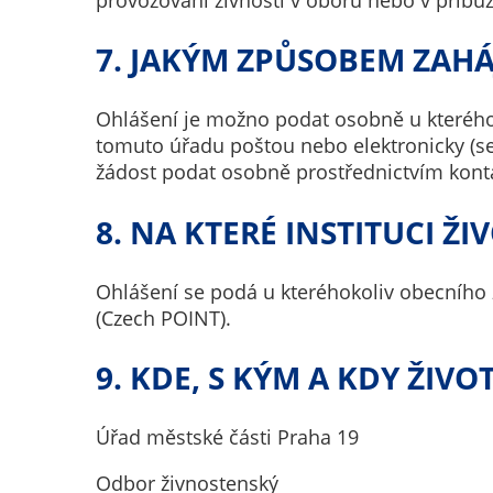
7. JAKÝM ZPŮSOBEM ZAHÁJ
Ohlášení je možno podat osobně u kteréhok
tomuto úřadu poštou nebo elektronicky (s
žádost podat osobně prostřednictvím konta
8. NA KTERÉ INSTITUCI ŽI
Ohlášení se podá u kteréhokoliv obecního 
(Czech POINT).
9. KDE, S KÝM A KDY ŽIVOT
Úřad městské části Praha 19
Odbor živnostenský