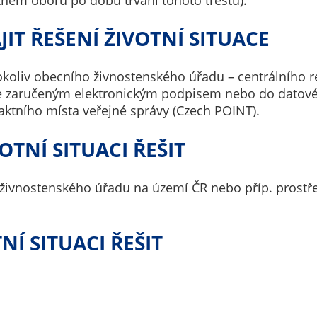
soubory cookie a
další technologie,
IT ŘEŠENÍ ŽIVOTNÍ SITUACE
abychom
přizpůsobili naše
oliv obecního živnostenského úřadu – centrálního re
webové stránky
e zaručeným elektronickým podpisem nebo do datové
potřebám a
ktního místa veřejné správy (Czech POINT).
zájmům našich
návštěvníků.
VOTNÍ SITUACI ŘEŠIT
Reklamní
živnostenského úřadu na území ČR nebo příp. prostře
cookies
Reklamní cookies
používáme my
NÍ SITUACI ŘEŠIT
nebo naši partneři,
abychom Vám
mohli zobrazit
vhodné obsahy
nebo reklamy jak