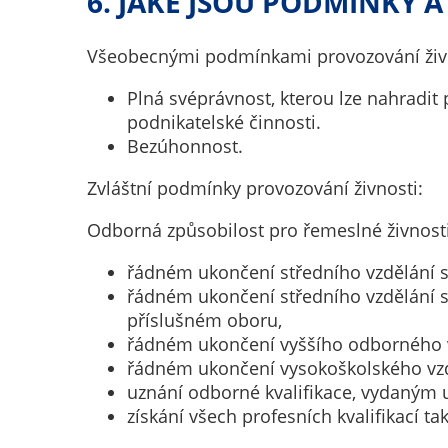
6. JAKÉ JSOU PODMÍNKY A
Všeobecnými podmínkami provozování živn
Plná svéprávnost, kterou lze nahradi
podnikatelské činnosti.
Bezúhonnost.
Zvláštní podmínky provozování živnosti:
Odborná způsobilost pro řemeslné živnost
řádném ukončení středního vzdělání s
řádném ukončení středního vzdělání s
příslušném oboru,
řádném ukončení vyššího odborného v
řádném ukončení vysokoškolského vzdě
uznání odborné kvalifikace, vydaným 
získání všech profesních kvalifikací ta