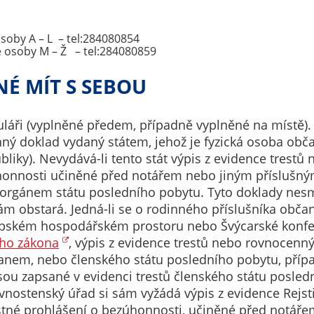
na našich
stránkách, tak na
osoby A – L – tel:284080854
stránkách třetích
é osoby M – Ž – tel:284080859
subjektů. Díky
NÉ MÍT S SEBOU
tomu můžeme
vytvářet profily
založené na Vašich
uláři (vyplněné předem, případně vyplněné na místě).
zájmech, tak zvané
nný doklad vydaný státem, jehož je fyzická osoba ob
pseudonymizované
iky). Nevydává-li tento stát výpis z evidence trestů
profily. Na základě
úhonnosti učiněné před notářem nebo jiným příslušn
těchto informací
rgánem státu posledního pobytu. Tyto doklady nesmí 
není zpravidla
 sám obstará. Jedná-li se o rodinného příslušníka obč
možná
opském hospodářském prostoru nebo Švýcarské konfe
bezprostřední
ého zákona
, výpis z evidence trestů nebo rovnocen
identifikace Vaší
nem, nebo členského státu posledního pobytu, případ
osoby, protože jsou
jsou zapsané v evidenci trestů členského státu posled
používány pouze
vnostenský úřad si sám vyžádá výpis z evidence Rejstř
pseudonymizované
estné prohlášení o bezúhonnosti, učiněné před notá