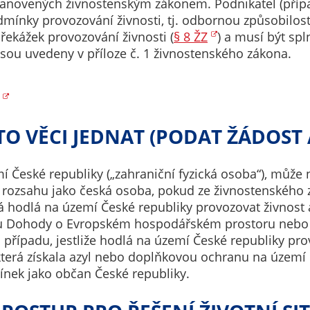
tanovených živnostenským zákonem. Podnikatel (pří
nemohou být
odmínky provozování živnosti, tj. odbornou způsobilost
individuálně
řekážek provozování živnosti (
§ 8 ŽZ
) a musí být sp
deaktivovány
sou uvedeny v příloze č. 1 živnostenského zákona.
nebo
aktivovány.
Analytické
TO VĚCI JEDNAT (PODAT ŽÁDOST 
cookies
Analytické
í České republiky („zahraniční fyzická osoba“), může
cookies nám
m rozsahu jako česká osoba, pokud ze živnostenského
umožňují
erá hodlá na území České republiky provozovat živnost
měření
tu Dohody o Evropském hospodářském prostoru nebo 
výkonu
případu, jestliže hodlá na území České republiky pro
našeho webu
která získala azyl nebo doplňkovou ochranu na území 
a našich
ínek jako občan České republiky.
reklamních
kampaní.
Jejich pomocí