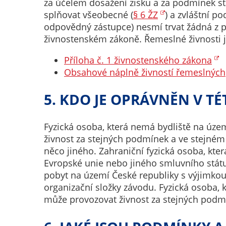
za účelem dosažení zisku a za podmínek s
splňovat všeobecné (
§ 6 ŽZ
) a zvláštní p
odpovědný zástupce) nesmí trvat žádná z p
živnostenském zákoně. Řemeslné živnosti j
Příloha č. 1 živnostenského zákona
Obsahové náplně živností řemeslných
5. KDO JE OPRÁVNĚN V TÉ
Fyzická osoba, která nemá bydliště na územ
živnost za stejných podmínek a ve stejné
něco jiného. Zahraniční fyzická osoba, kt
Evropské unie nebo jiného smluvního stá
pobyt na území České republiky s výjimkou 
organizační složky závodu. Fyzická osoba, 
může provozovat živnost za stejných podm