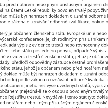
údaje. Pokud
ebo před notářem nebo jiným příslušným orgánem čle
nevyjádříte
 má na území České republiky povolen trvalý pobyt, ži
souhlas, nebudete
doklad může být nahrazen dokladem o uznání odborné
příjemcem obsahů
odle zákona o uznávání odborné kvalifikace, pokud p
a reklam
přizpůsobených
který je občanem členského státu Evropské unie nebo
Vašim zájmům.
ýcarské konfederace, jejich rodinným příslušníkem 
předkládá výpis z evidence trestů nebo rovnocenný 
enského státu posledního pobytu, případně výpis z e
ané v evidenci trestů členského státu, jehož je obča
doklady, předloží odpovědný zástupce čestné prohláše
kého státu, jehož je občanem nebo před notářem n
ný doklad může být nahrazen dokladem o uznání odb
bchodu) podle zákona o uznávání odborné kvalifikace
ce občanem jiného než výše uvedených států, výpis z
a občanem (nejedná-li se o osobu s povoleným trvalý
e Rejstříku trestů). Nevydává-li tento stát tyto dok
řed notářem nebo jiným příslušným orgánem členské