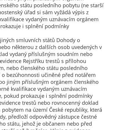
nského státu posledního pobytu (ne starší
vnostenský úřad si sám vyžádá výpis z
 kvalifikace vydaným uznávacím orgánem
rokazuje i splnění podmínky
 jiných smluvních států Dohody o
nebo některou z dalších osob uvedených v
doklad vydaný příslušným soudním nebo
vidence Rejstříku trestů s přílohou
nem, nebo členského státu posledního
ní o bezúhonnosti učiněné před notářem
ebo jiným příslušným orgánem členského
orné kvalifikace vydaným uznávacím
, pokud prokazuje i splnění podmínky
 evidence trestů nebo rovnocenný doklad
m pobytem na území České republiky, která
lady, předloží odpovědný zástupce čestné
ho státu, jehož je občanem nebo před