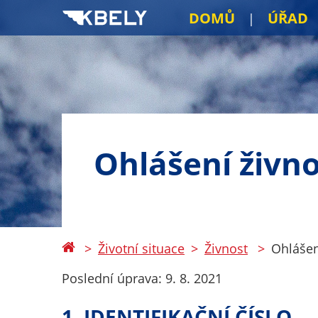
DOMŮ
ÚŘAD
Ohlášení živno
Životní situace
Živnost
Ohlášen
Poslední úprava:
9. 8. 2021
1. IDENTIFIKAČNÍ ČÍSLO