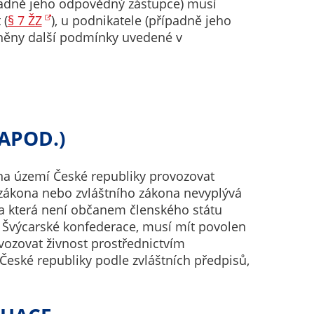
padně jeho odpovědný zástupce) musí
 (
§ 7 ŽZ
), u podnikatele (případně jeho
lněny další podmínky uvedené v
APOD.)
 na území České republiky provozovat
 zákona nebo zvláštního zákona nevyplývá
 a která není občanem členského státu
Švýcarské konfederace, musí mít povolen
vozovat živnost prostřednictvím
České republiky podle zvláštních předpisů,