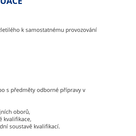
TUACE
ezletilého k samostatnému provozování
bo s předměty odborné přípravy v
jních oborů,
kvalifikace,
dní soustavě kvalifikací.