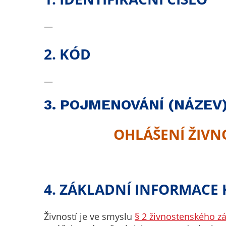
—
2. KÓD
—
3. POJMENOVÁNÍ (NÁZEV)
OHLÁŠENÍ ŽIVN
4. ZÁKLADNÍ INFORMACE K
Živností je ve smyslu
§ 2 živnostenského z