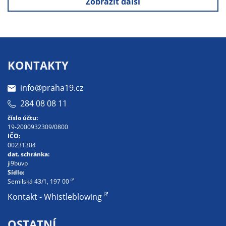
Technické
Zobrazit další
cookies
Technické
cookies jsou
nezbytné pro
správné
KONTAKTY
fungování
webu a všech
info@praha19.cz
funkcí, které
284 08 08 11
nabízí.
číslo účtu:
Nepožadujeme
19-2000932309/0800
Váš souhlas s
IČO:
00231304
využitím
dat. schránka:
technických
ji9buvp
cookies na
Sídlo:
Semilská 43/1, 197 00
našem webu. Z
tohoto důvodu
Kontakt - Whistleblowing
technické
cookies
OSTATNÍ