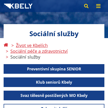
Sociální služby
Život ve Kbelích
Sociální péče a zdravotnictví
Sociální služby
Preventivní skupina SENIOR
Klub seniorů Kbely
Svaz tělesně postižených MO Kbely