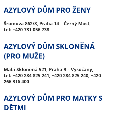
určujeme
AZYLOVÝ DŮM PRO ŽENY
počet návštěv
a zdroje
návštěv našich
Šromova 862/3, Praha 14 – Černý Most,
internetových
tel: +420 731 056 738
stránek. Data
získaná
AZYLOVÝ DŮM SKLONĚNÁ
pomocí
těchto
(PRO MUŽE)
cookies
zpracováváme
Malá Skloněná 521, Praha 9 – Vysočany,
souhrnně, bez
tel: +420 284 825 241, +420 284 825 240, +420
použití
266 316 400
identifikátorů,
které ukazují
AZYLOVÝ DŮM PRO MATKY S
na konkrétní
uživatelé
DĚTMI
našeho webu.