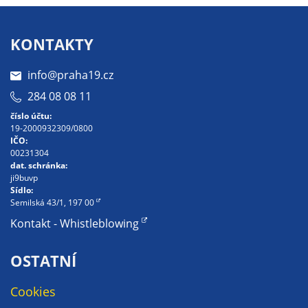
KONTAKTY
info@praha19.cz
284 08 08 11
číslo účtu:
19-2000932309/0800
IČO:
00231304
dat. schránka:
ji9buvp
Sídlo:
Semilská 43/1, 197 00
Kontakt - Whistleblowing
OSTATNÍ
Cookies