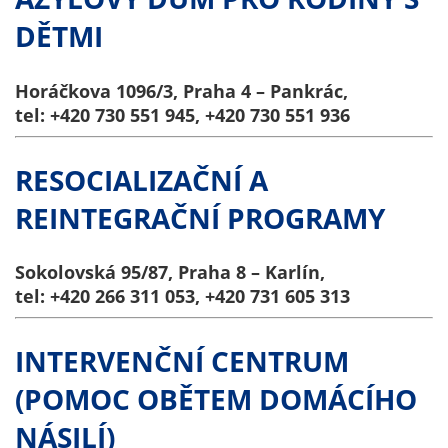
soubory cookie a
DĚTMI
další technologie,
abychom
přizpůsobili naše
Horáčkova 1096/3, Praha 4 – Pankrác,
webové stránky
tel: +420 730 551 945, +420 730 551 936
potřebám a
zájmům našich
RESOCIALIZAČNÍ A
návštěvníků.
REINTEGRAČNÍ PROGRAMY
Reklamní
Sokolovská 95/87, Praha 8 – Karlín,
cookies
tel: +420 266 311 053, +420 731 605 313
Reklamní cookies
používáme my
nebo naši partneři,
INTERVENČNÍ CENTRUM
abychom Vám
(POMOC OBĚTEM DOMÁCÍHO
mohli zobrazit
vhodné obsahy
NÁSILÍ)
nebo reklamy jak