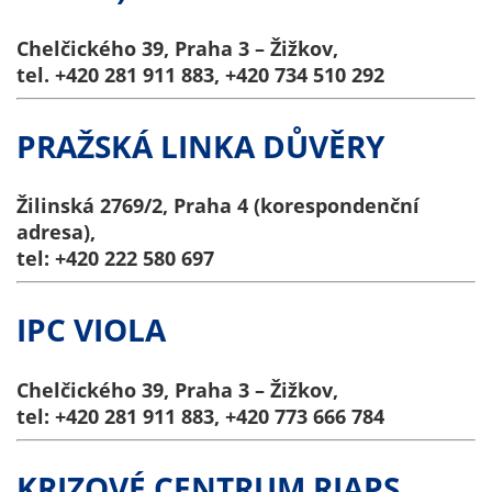
na našich
Chelčického 39, Praha 3 – Žižkov,
stránkách, tak na
tel. +420 281 911 883, +420 734 510 292
stránkách třetích
subjektů. Díky
tomu můžeme
PRAŽSKÁ LINKA DŮVĚRY
vytvářet profily
založené na Vašich
Žilinská 2769/2, Praha 4 (korespondenční
zájmech, tak zvané
adresa),
pseudonymizované
tel: +420 222 580 697
profily. Na základě
těchto informací
není zpravidla
IPC VIOLA
možná
bezprostřední
Chelčického 39, Praha 3 – Žižkov,
identifikace Vaší
tel: +420 281 911 883, +420 773 666 784
osoby, protože jsou
používány pouze
pseudonymizované
KRIZOVÉ CENTRUM RIAPS