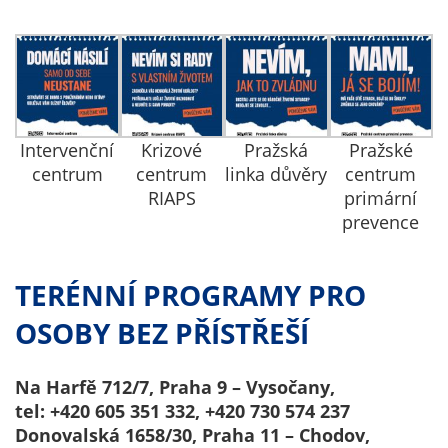
Technické
cookies
Technické
cookies jsou
nezbytné pro
správné
fungování
Intervenční
Krizové
Pražská
Pražské
webu a všech
centrum
centrum
linka důvěry
centrum
funkcí, které
RIAPS
primární
nabízí.
prevence
Nepožadujeme
Váš souhlas s
TERÉNNÍ PROGRAMY PRO
využitím
technických
OSOBY BEZ PŘÍSTŘEŠÍ
cookies na
našem webu. Z
Na Harfě 712/7, Praha 9 – Vysočany,
tohoto důvodu
tel: +420 605 351 332, +420 730 574 237
technické
Donovalská 1658/30, Praha 11 – Chodov,
cookies