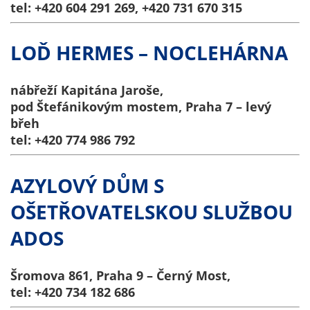
tel: +420 604 291 269, +420 731 670 315
nemohou být
individuálně
deaktivovány
LOĎ HERMES – NOCLEHÁRNA
nebo
aktivovány.
nábřeží Kapitána Jaroše,
pod Štefánikovým mostem, Praha 7 – levý
břeh
Analytické
tel: +420 774 986 792
cookies
Analytické
cookies nám
AZYLOVÝ DŮM S
umožňují
OŠETŘOVATELSKOU SLUŽBOU
měření
výkonu
ADOS
našeho webu
a našich
reklamních
Šromova 861, Praha 9 – Černý Most,
kampaní.
tel: +420 734 182 686
Jejich pomocí