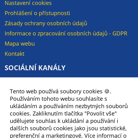
Nastavení cookies
Prohlášení o přístupnosti
Zásady ochrany osobních údajů
Informace o zpracování osobních údajů - GDPR
Mapa webu
Kontakt
SOCIÁLNÍ KANÁLY
Facebook
Tento web používá soubory cookies 🍪.
YouTube
Používáním tohoto webu souhlasíte s
Instagram
ukládáním a používáním nezbytných souborů
RSS
cookies. Zakliknutím tlačítka "Povolit vše"
udělujete souhlas k ukládání a používání i
Kbely
dalších souborů cookies jako jsou statistické,
preferenční a marketingové.
Více informací o