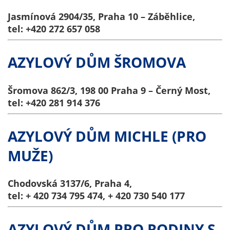
Pokud
vypnete
Jasmínová 2904/35, Praha 10 – Záběhlice,
používání
tel: +420 272 657 058
analytických
cookies ve
AZYLOVÝ DŮM ŠROMOVA
vztahu k Vaší
návštěvě,
ztrácíme
Šromova 862/3, 198 00 Praha 9 – Černý Most,
možnost
tel: +420 281 914 376
analýzy
výkonu a
AZYLOVÝ DŮM MICHLE (PRO
optimalizace
našich
MUŽE)
opatření.
Chodovská 3137/6, Praha 4,
tel: + 420 734 795 474, + 420 730 540 177
Personalizované
soubory cookie
Používáme rovněž
AZYLOVÝ DŮM PRO RODINY S