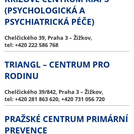
údaje. Pokud
(PSYCHOLOGICKÁ A
nevyjádříte
souhlas, nebudete
PSYCHIATRICKÁ PÉČE)
příjemcem obsahů
a reklam
Chelčického 39, Praha 3 – Žižkov,
přizpůsobených
tel: +420 222 586 768
Vašim zájmům.
TRIANGL – CENTRUM PRO
RODINU
Chelčického 39/842, Praha 3 – Žižkov,
tel: +420 281 863 620, +420 731 056 720
PRAŽSKÉ CENTRUM PRIMÁRNÍ
PREVENCE