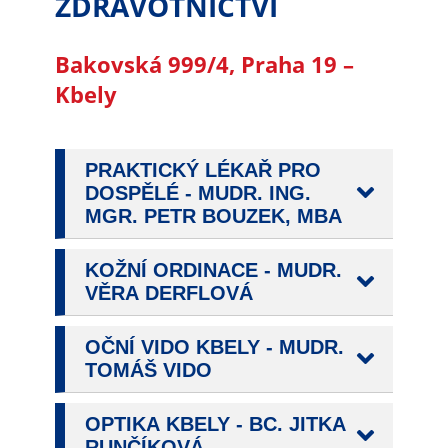
ZDRAVOTNICTVÍ
na našich
stránkách, tak na
Bakovská 999/4, Praha 19 –
stránkách třetích
Kbely
subjektů. Díky
tomu můžeme
vytvářet profily
založené na Vašich
PRAKTICKÝ LÉKAŘ PRO
zájmech, tak zvané
DOSPĚLÉ - MUDR. ING.
pseudonymizované
MGR. PETR BOUZEK, MBA
profily. Na základě
těchto informací
KOŽNÍ ORDINACE - MUDR.
není zpravidla
VĚRA DERFLOVÁ
možná
bezprostřední
OČNÍ VIDO KBELY - MUDR.
identifikace Vaší
TOMÁŠ VIDO
osoby, protože jsou
používány pouze
OPTIKA KBELY - BC. JITKA
pseudonymizované
RUNČÍKOVÁ