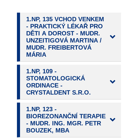
nemohou být
individuálně
deaktivovány
1.NP, 135 VCHOD VENKEM
nebo
- PRAKTICKÝ LÉKAŘ PRO
aktivovány.
DĚTI A DOROST - MUDR.
UNZEITIGOVÁ MARTINA /
MUDR. FREIBERTOVÁ
MÁRIA
Analytické
cookies
Analytické
1.NP, 109 -
cookies nám
STOMATOLOGICKÁ
umožňují
ORDINACE -
měření
CRYSTALDENT S.R.O.
výkonu
našeho webu
1.NP, 123 -
a našich
BIOREZONANČNÍ TERAPIE
reklamních
- MUDR. ING. MGR. PETR
kampaní.
BOUZEK, MBA
Jejich pomocí