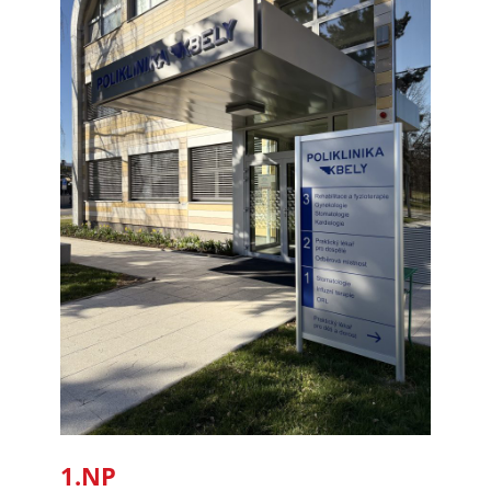
Technické
cookies
Technické
cookies jsou
nezbytné pro
správné
fungování
webu a všech
funkcí, které
nabízí.
Nepožadujeme
Váš souhlas s
využitím
technických
cookies na
našem webu. Z
tohoto důvodu
technické
1.NP
cookies