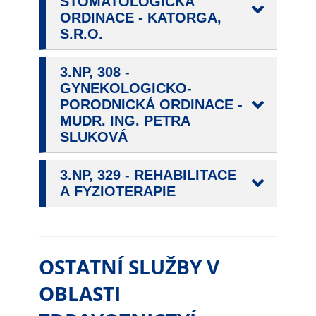
STOMATOLOGICKÁ
soubory cookie a
ORDINACE - KATORGA,
další technologie,
S.R.O.
abychom
přizpůsobili naše
3.NP, 308 -
webové stránky
GYNEKOLOGICKO-
potřebám a
PORODNICKÁ ORDINACE -
zájmům našich
MUDR. ING. PETRA
návštěvníků.
SLUKOVÁ
3.NP, 329 - REHABILITACE
Reklamní
A FYZIOTERAPIE
cookies
Reklamní cookies
používáme my
nebo naši partneři,
OSTATNÍ SLUŽBY V
abychom Vám
mohli zobrazit
OBLASTI
vhodné obsahy
nebo reklamy jak