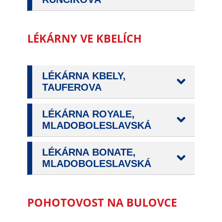
údaje. Pokud
nevyjádříte
souhlas, nebudete
LÉKÁRNY VE KBELÍCH
příjemcem obsahů
a reklam
přizpůsobených
Vašim zájmům.
LÉKÁRNA KBELY,
TAUFEROVA
LÉKÁRNA ROYALE,
MLADOBOLESLAVSKÁ
LÉKÁRNA BONATE,
MLADOBOLESLAVSKÁ
POHOTOVOST NA BULOVCE