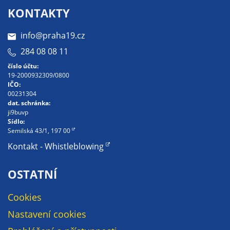
KONTAKTY
info@praha19.cz
284 08 08 11
číslo účtu:
19-2000932309/0800
IČO:
00231304
dat. schránka:
ji9buvp
Sídlo:
Semilská 43/1, 197 00
Kontakt - Whistleblowing
OSTATNÍ
Cookies
Nastavení cookies