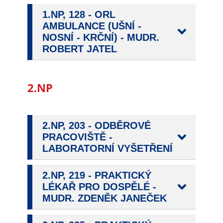
určujeme
1.NP, 128 - ORL
počet návštěv
AMBULANCE (UŠNÍ -
a zdroje
NOSNÍ - KRČNÍ) - MUDR.
návštěv našich
ROBERT JATEL
internetových
stránek. Data
získaná
2.NP
pomocí
těchto
cookies
2.NP, 203 - ODBĚROVÉ
zpracováváme
PRACOVIŠTĚ -
souhrnně, bez
LABORATORNÍ VYŠETŘENÍ
použití
identifikátorů,
2.NP, 219 - PRAKTICKÝ
které ukazují
LÉKAŘ PRO DOSPĚLÉ -
na konkrétní
MUDR. ZDENĚK JANEČEK
uživatelé
našeho webu.