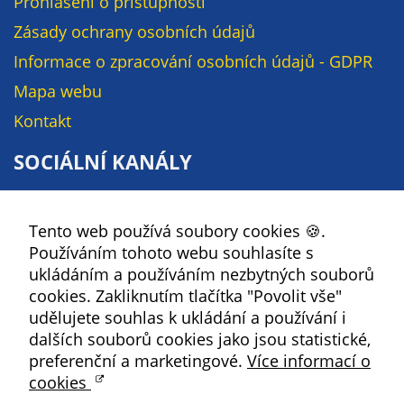
Prohlášení o přístupnosti
Zásady ochrany osobních údajů
Informace o zpracování osobních údajů - GDPR
Mapa webu
Kontakt
SOCIÁLNÍ KANÁLY
Facebook
Tento web používá soubory cookies 🍪.
YouTube
Používáním tohoto webu souhlasíte s
Instagram
ukládáním a používáním nezbytných souborů
RSS
cookies. Zakliknutím tlačítka "Povolit vše"
udělujete souhlas k ukládání a používání i
dalších souborů cookies jako jsou statistické,
Kbely
preferenční a marketingové.
Více informací o
cookies
Satalice