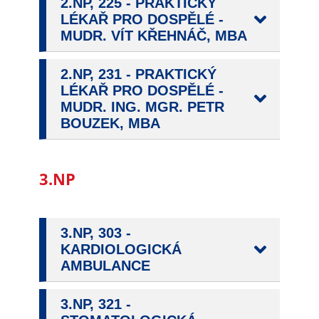
Pokud
2.NP, 225 - PRAKTICKÝ
LÉKAŘ PRO DOSPĚLÉ -
vypnete
MUDR. VÍT KŘEHNÁČ, MBA
používání
analytických
cookies ve
2.NP, 231 - PRAKTICKÝ
vztahu k Vaší
LÉKAŘ PRO DOSPĚLÉ -
návštěvě,
MUDR. ING. MGR. PETR
ztrácíme
BOUZEK, MBA
možnost
analýzy
výkonu a
3.NP
optimalizace
našich
opatření.
3.NP, 303 -
KARDIOLOGICKÁ
AMBULANCE
Personalizované
soubory cookie
3.NP, 321 -
Používáme rovněž