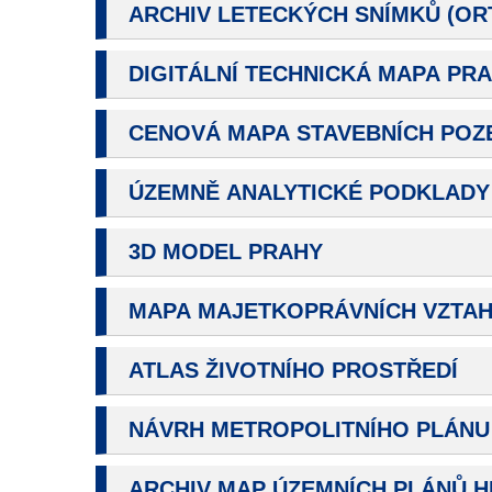
ARCHIV LETECKÝCH SNÍMKŮ (OR
DIGITÁLNÍ TECHNICKÁ MAPA PR
CENOVÁ MAPA STAVEBNÍCH PO
ÚZEMNĚ ANALYTICKÉ PODKLADY 
3D MODEL PRAHY
MAPA MAJETKOPRÁVNÍCH VZTA
ATLAS ŽIVOTNÍHO PROSTŘEDÍ
NÁVRH METROPOLITNÍHO PLÁNU 
ARCHIV MAP ÚZEMNÍCH PLÁNŮ HL