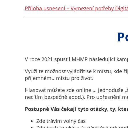
Příloha usnesení – Vymezení potřeby Digit
P
V roce 2021 spustil MHMP následující kam
Využijte možnost vyjádřit se k místu, kde ž
příjemnému místu pro život.
Hlasovat můžete zde online … jednoduše „šp
necítím bezpečně apod.). Pro upřesnění mů
Postupně Vás čekají tyto otázky, ty, kte
Zde trávím volný čas
Zde bych to ukázal/a návštěvě odjinu