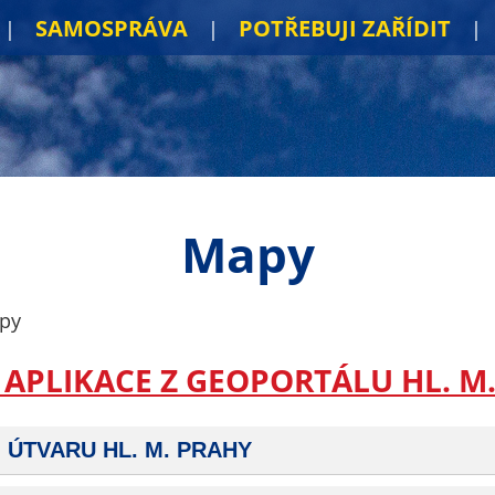
SAMOSPRÁVA
POTŘEBUJI ZAŘÍDIT
Mapy
py
APLIKACE Z GEOPORTÁLU HL. M
 ÚTVARU HL. M. PRAHY