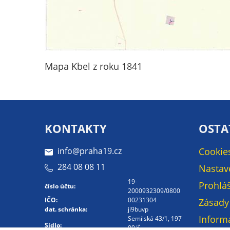
Mapa Kbel z roku 1841
KONTAKTY
OSTA
info@praha19.cz
Cookie
284 08 08 11
Nastav
19-
Prohláš
číslo účtu:
2000932309/0800
IČO:
00231304
Zásady
dat. schránka:
ji9buvp
Inform
Semilská 43/1, 197
Sídlo:
00