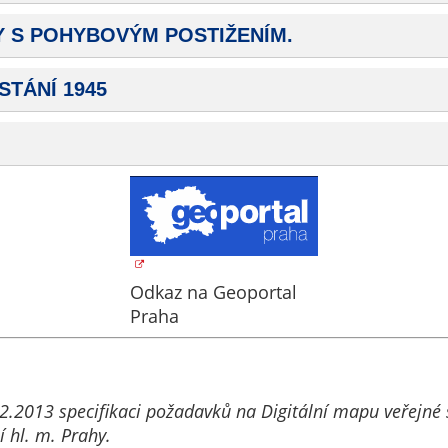
určujeme
 S POHYBOVÝM POSTIŽENÍM.
počet návštěv
a zdroje
STÁNÍ 1945
návštěv našich
internetových
stránek. Data
získaná
pomocí
těchto
cookies
zpracováváme
souhrnně, bez
Odkaz na Geoportal
použití
Praha
identifikátorů,
které ukazují
na konkrétní
uživatelé
.12.2013 specifikaci požadavků na Digitální mapu veřejné
našeho webu.
 hl. m. Prahy.