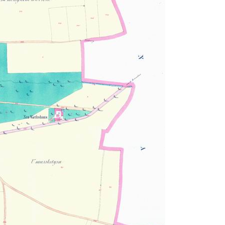
na našich
stránkách, tak na
stránkách třetích
subjektů. Díky
tomu můžeme
vytvářet profily
založené na Vašich
zájmech, tak zvané
pseudonymizované
profily. Na základě
těchto informací
není zpravidla
možná
bezprostřední
identifikace Vaší
osoby, protože jsou
používány pouze
pseudonymizované