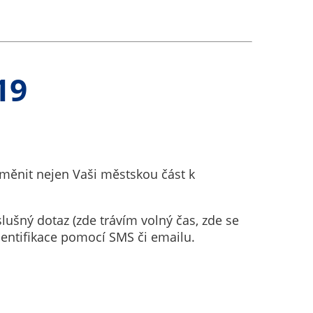
19
e měnit nejen Vaši městskou část k
ušný dotaz (zde trávím volný čas, zde se
dentifikace pomocí SMS či emailu.