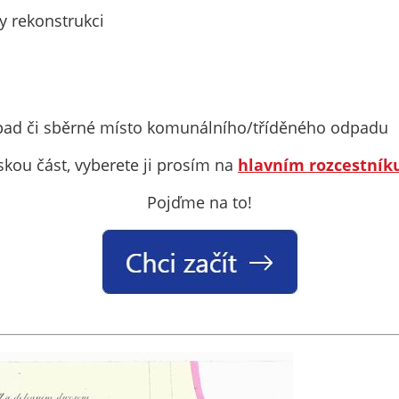
soubory cookie a
y rekonstrukci
další technologie,
abychom
přizpůsobili naše
webové stránky
potřebám a
pad či sběrné místo komunálního/tříděného odpadu
zájmům našich
návštěvníků.
kou část, vyberete ji prosím na
hlavním rozcestník
Pojďme na to!
Reklamní
cookies
Reklamní cookies
používáme my
nebo naši partneři,
abychom Vám
mohli zobrazit
vhodné obsahy
nebo reklamy jak