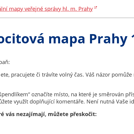
Pokud
vypnete
ální mapy veřejné správy hl. m. Prahy
používání
analytických
cookies ve
ocitová mapa Prahy 
vztahu k Vaší
návštěvě,
ztrácíme
možnost
paň:
analýzy
výkonu a
ijete, pracujete či trávíte volný čas. Váš názor pomůž
optimalizace
našich
endlíkem“ označíte místo, na které je směrován přísl
opatření.
žete využít doplňující komentáře. Není nutná Vaše i
ré vás nezajímají, můžete přeskočit:
Personalizované
soubory cookie
Používáme rovněž
d