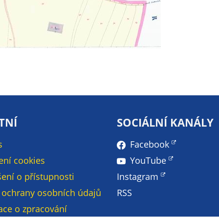
údaje. Pokud
nevyjádříte
souhlas, nebudete
příjemcem obsahů
a reklam
přizpůsobených
Vašim zájmům.
TNÍ
SOCIÁLNÍ KANÁLY
s
Facebook
ení cookies
YouTube
ení o přístupnosti
Instagram
 ochrany osobních údajů
RSS
ace o zpracování