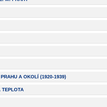
nemohou být
individuálně
deaktivovány
nebo
aktivovány.
Analytické
cookies
Analytické
cookies nám
umožňují
měření
PRAHU A OKOLÍ (1920-1939)
výkonu
našeho webu
a našich
Á TEPLOTA
reklamních
kampaní.
Jejich pomocí