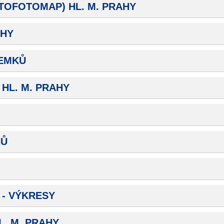
Technické
TOFOTOMAP) HL. M. PRAHY
cookies
Technické
AHY
cookies jsou
nezbytné pro
ZEMKŮ
správné
fungování
webu a všech
HL. M. PRAHY
funkcí, které
nabízí.
Nepožadujeme
Váš souhlas s
HŮ
využitím
technických
cookies na
našem webu. Z
tohoto důvodu
- VÝKRESY
technické
cookies
. M. PRAHY