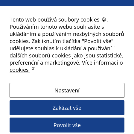
určujeme
Facebook
počet návštěv
Tento web používá soubory cookies 🍪.
YouTube
a zdroje
Používáním tohoto webu souhlasíte s
návštěv našich
Instagram
ukládáním a používáním nezbytných souborů
internetových
RSS
cookies. Zakliknutím tlačítka "Povolit vše"
stránek. Data
udělujete souhlas k ukládání a používání i
získaná
Kbely
dalších souborů cookies jako jsou statistické,
pomocí
preferenční a marketingové.
Více informací o
těchto
cookies
cookies
Satalice
zpracováváme
souhrnně, bez
Nastavení
použití
Vinoř
identifikátorů,
které ukazují
Zakázat vše
Magistrát HMP
na konkrétní
uživatelé
Povolit vše
našeho webu.
Copyright ©
2026 Úřad městské části Praha 19