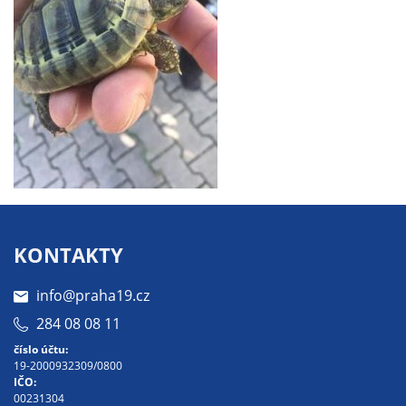
Technické
cookies
Technické
cookies jsou
nezbytné pro
správné
fungování
webu a všech
funkcí, které
nabízí.
Nepožadujeme
Váš souhlas s
KONTAKTY
využitím
technických
info@praha19.cz
cookies na
284 08 08 11
našem webu. Z
tohoto důvodu
číslo účtu:
19-2000932309/0800
technické
IČO:
cookies
00231304