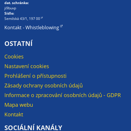
nemohou být
dat. schránka:
ji9buvp
individuálně
Sídlo:
deaktivovány
Semilská 43/1, 197 00
nebo
Kontakt - Whistleblowing
aktivovány.
OSTATNÍ
Analytické
Cookies
cookies
Nastavení cookies
Analytické
cookies nám
Prohlášení o přístupnosti
umožňují
Zásady ochrany osobních údajů
měření
Informace o zpracování osobních údajů - GDPR
výkonu
našeho webu
Mapa webu
a našich
Kontakt
reklamních
kampaní.
SOCIÁLNÍ KANÁLY
Jejich pomocí