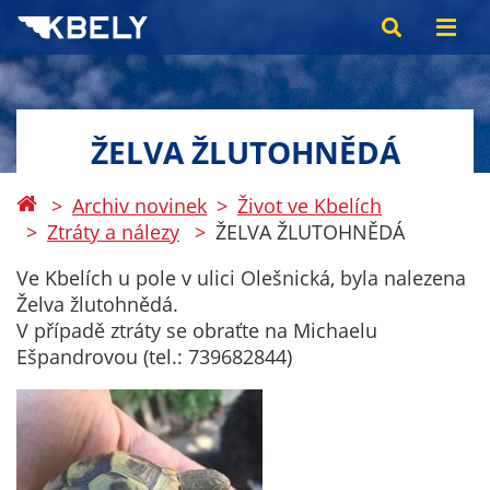
ŽELVA ŽLUTOHNĚDÁ
Archiv novinek
Život ve Kbelích
Ztráty a nálezy
ŽELVA ŽLUTOHNĚDÁ
Ve Kbelích u pole v ulici Olešnická, byla nalezena
Želva žlutohnědá.
V případě ztráty se obraťte na Michaelu
Ešpandrovou (tel.: 739682844)