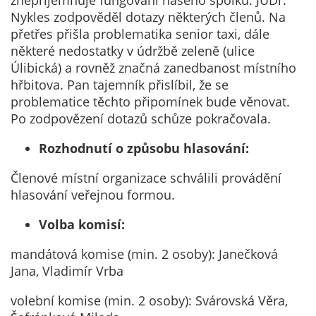
znepříjemňuje fungování našeho spolku. JUDr.
nemohou být
Nykles zodpověděl dotazy některých členů. Na
individuálně
přetřes přišla problematika senior taxi, dále
deaktivovány
některé nedostatky v údržbě zeleně (ulice
nebo
Úlibická) a rovněž značná zanedbanost místního
aktivovány.
hřbitova. Pan tajemník přislíbil, že se
problematice těchto připomínek bude věnovat.
Po zodpovězení dotazů schůze pokračovala.
Analytické
cookies
Rozhodnutí o způsobu hlasování:
Analytické
Členové místní organizace schválili provádění
cookies nám
hlasování veřejnou formou.
umožňují
měření
Volba komisí:
výkonu
našeho webu
mandátová komise (min. 2 osoby): Janečková
a našich
Jana, Vladimír Vrba
reklamních
kampaní.
volební komise (min. 2 osoby): Svárovská Věra,
Jejich pomocí