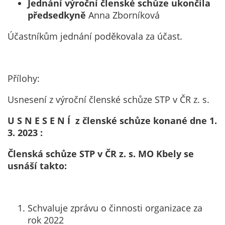
Jednání výroční členské schůze ukončila
předsedkyně
Anna Zborníková
Účastníkům jednání poděkovala za účast.
Přílohy:
Usnesení z výroční členské schůze STP v ČR z. s.
U S N E S E N Í z členské schůze konané dne 1.
3. 2023 :
Členská schůze STP v ČR z. s. MO Kbely se
usnáší takto:
Schvaluje zprávu o činnosti organizace za
rok 2022