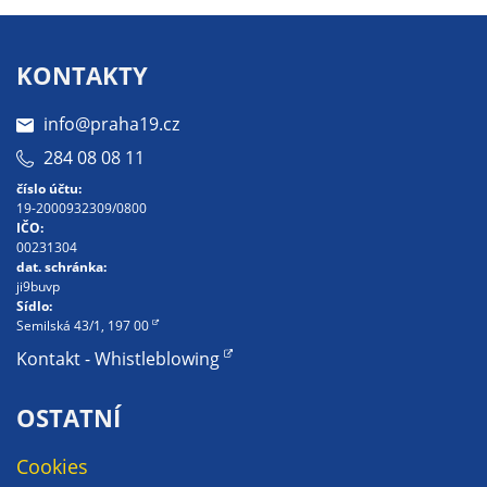
KONTAKTY
info@praha19.cz
284 08 08 11
číslo účtu:
19-2000932309/0800
IČO:
00231304
dat. schránka:
ji9buvp
Sídlo:
Semilská 43/1, 197 00
Kontakt - Whistleblowing
OSTATNÍ
Cookies