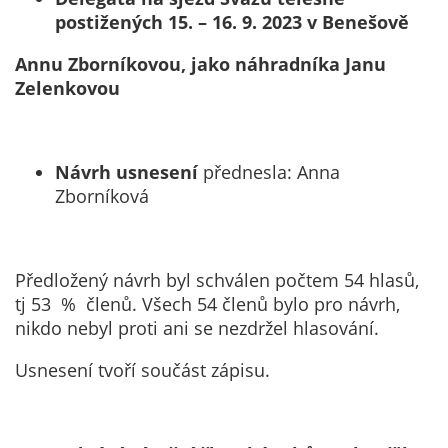
údaje. Pokud
postižených 15. – 16. 9. 2023 v Benešově
nevyjádříte
souhlas, nebudete
Annu Zborníkovou, jako náhradníka Janu
příjemcem obsahů
Zelenkovou
a reklam
přizpůsobených
Vašim zájmům.
Návrh usnesení
přednesla: Anna
Zborníková
Předložený návrh byl schválen počtem 54 hlasů,
tj 53 % členů. Všech 54 členů bylo pro návrh,
nikdo nebyl proti ani se nezdržel hlasování.
Usnesení tvoří součást zápisu.