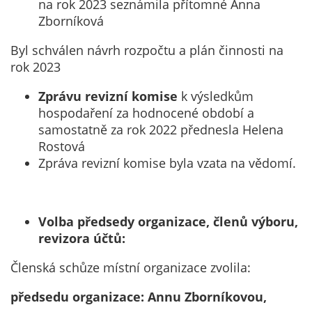
na rok 2023 seznámila přítomné Anna
soubory cookie a
Zborníková
další technologie,
abychom
Byl schválen návrh rozpočtu a plán činnosti na
přizpůsobili naše
rok 2023
webové stránky
potřebám a
Zprávu revizní komise
k výsledkům
zájmům našich
hospodaření za hodnocené období a
návštěvníků.
samostatně za rok 2022 přednesla Helena
Rostová
Zpráva revizní komise byla vzata na vědomí.
Reklamní
cookies
Reklamní cookies
Volba předsedy organizace, členů výboru,
používáme my
revizora účtů:
nebo naši partneři,
abychom Vám
Členská schůze místní organizace zvolila:
mohli zobrazit
vhodné obsahy
předsedu organizace: Annu Zborníkovou,
nebo reklamy jak