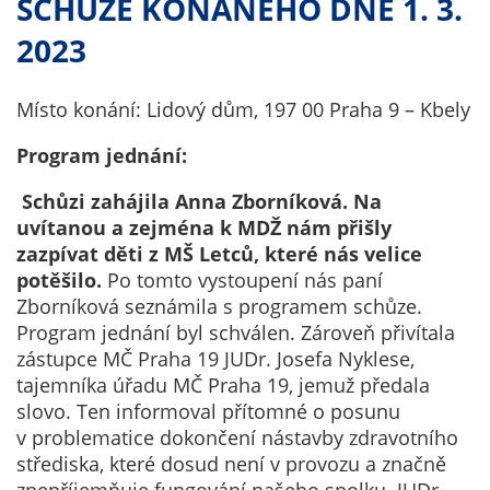
SCHŮZE KONANÉHO DNE 1. 3.
Technické
cookies
2023
Technické
cookies jsou
nezbytné pro
Místo konání: Lidový dům, 197 00 Praha 9 – Kbely
správné
Program jednání:
fungování
webu a všech
Schůzi zahájila Anna Zborníková. Na
funkcí, které
uvítanou a zejména k MDŽ nám přišly
nabízí.
zazpívat děti z MŠ Letců, které nás velice
Nepožadujeme
potěšilo.
Po tomto vystoupení nás paní
Váš souhlas s
Zborníková seznámila s programem schůze.
využitím
Program jednání byl schválen. Zároveň přivítala
technických
zástupce MČ Praha 19 JUDr. Josefa Nyklese,
cookies na
tajemníka úřadu MČ Praha 19, jemuž předala
našem webu. Z
slovo. Ten informoval přítomné o posunu
tohoto důvodu
v problematice dokončení nástavby zdravotního
technické
střediska, které dosud není v provozu a značně
cookies