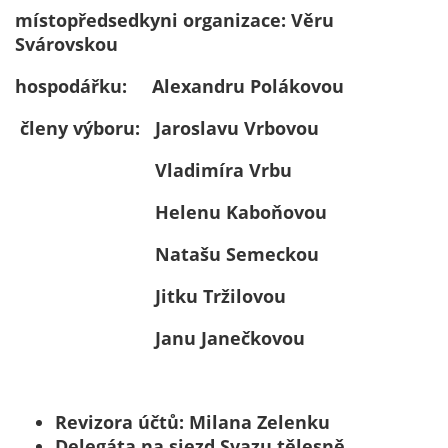
místopředsedkyni organizace: Věru
na našich
Svárovskou
stránkách, tak na
stránkách třetích
hospodářku: Alexandru Polákovou
subjektů. Díky
tomu můžeme
členy výboru: Jaroslavu Vrbovou
vytvářet profily
založené na Vašich
Vladimíra Vrbu
zájmech, tak zvané
Helenu Kaboňovou
pseudonymizované
profily. Na základě
Natašu Semeckou
těchto informací
není zpravidla
Jitku Tržilovou
možná
bezprostřední
Janu Janečkovou
identifikace Vaší
osoby, protože jsou
používány pouze
Revizora účtů: Milana Zelenku
pseudonymizované
Delegáta na sjezd Svazu tělesně