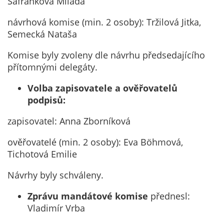
Šafránková Milada
určujeme
návrhová komise (min. 2 osoby): Tržilová Jitka,
počet návštěv
Semecká Nataša
a zdroje
návštěv našich
Komise byly zvoleny dle návrhu předsedajícího
internetových
přítomnými delegáty.
stránek. Data
získaná
Volba zapisovatele a ověřovatelů
pomocí
podpisů:
těchto
cookies
zapisovatel: Anna Zborníková
zpracováváme
ověřovatelé (min. 2 osoby): Eva Böhmová,
souhrnně, bez
Tichotová Emilie
použití
identifikátorů,
Návrhy byly schváleny.
které ukazují
na konkrétní
Zprávu mandátové komise
přednesl:
uživatelé
Vladimír Vrba
našeho webu.