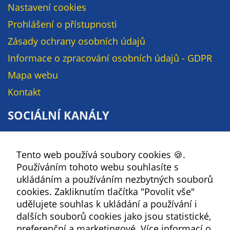
Nastavení cookies
Prohlášení o přístupnosti
Zásady ochrany osobních údajů
Informace o zpracování osobních údajů - GDPR
Mapa webu
Kontakt
SOCIÁLNÍ KANÁLY
Facebook
Tento web používá soubory cookies 🍪.
YouTube
Používáním tohoto webu souhlasíte s
Instagram
ukládáním a používáním nezbytných souborů
RSS
cookies. Zakliknutím tlačítka "Povolit vše"
udělujete souhlas k ukládání a používání i
Kbely
dalších souborů cookies jako jsou statistické,
preferenční a marketingové.
Více informací o