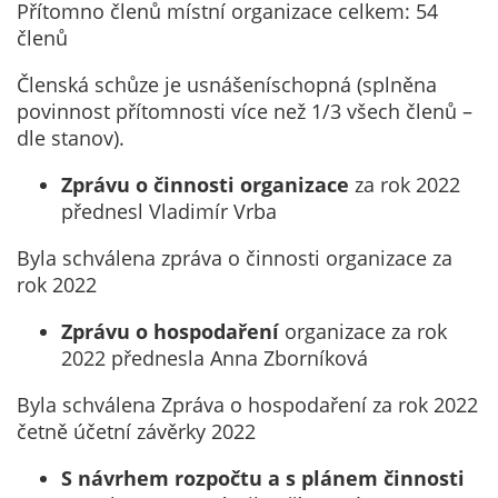
Pokud
Přítomno členů místní organizace celkem: 54
vypnete
členů
používání
Členská schůze je usnášeníschopná (splněna
analytických
povinnost přítomnosti více než 1/3 všech členů –
cookies ve
dle stanov).
vztahu k Vaší
návštěvě,
Zprávu o činnosti organizace
za rok 2022
ztrácíme
přednesl Vladimír Vrba
možnost
analýzy
Byla schválena zpráva o činnosti organizace za
výkonu a
rok 2022
optimalizace
našich
Zprávu o hospodaření
organizace za rok
opatření.
2022 přednesla Anna Zborníková
Byla schválena Zpráva o hospodaření za rok 2022
Personalizované
četně účetní závěrky 2022
soubory cookie
S návrhem rozpočtu a s plánem činnosti
Používáme rovněž