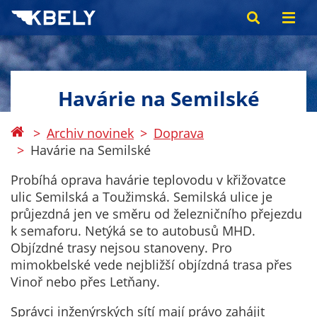
Havárie na Semilské
Archiv novinek
Doprava
Havárie na Semilské
Probíhá oprava havárie teplovodu v křižovatce
ulic Semilská a Toužimská. Semilská ulice je
průjezdná jen ve směru od železničního přejezdu
k semaforu. Netýká se to autobusů MHD.
Objízdné trasy nejsou stanoveny. Pro
mimokbelské vede nejbližší objízdná trasa přes
Vinoř nebo přes Letňany.
Správci inženýrských sítí mají právo zahájit