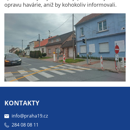
Technické
opravu havárie, aniž by kohokoliv informovali.
cookies
Technické
cookies jsou
nezbytné pro
správné
fungování
webu a všech
funkcí, které
nabízí.
Nepožadujeme
Váš souhlas s
využitím
technických
cookies na
KONTAKTY
našem webu. Z
tohoto důvodu
info@praha19.cz
technické
284 08 08 11
cookies