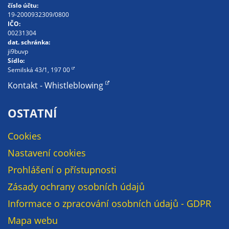
nemohou být
číslo účtu:
19-2000932309/0800
individuálně
IČO:
deaktivovány
00231304
nebo
dat. schránka:
ji9buvp
aktivovány.
Sídlo:
Semilská 43/1, 197 00
Kontakt - Whistleblowing
Analytické
cookies
OSTATNÍ
Analytické
cookies nám
Cookies
umožňují
Nastavení cookies
měření
výkonu
Prohlášení o přístupnosti
našeho webu
Zásady ochrany osobních údajů
a našich
reklamních
Informace o zpracování osobních údajů - GDPR
kampaní.
Mapa webu
Jejich pomocí