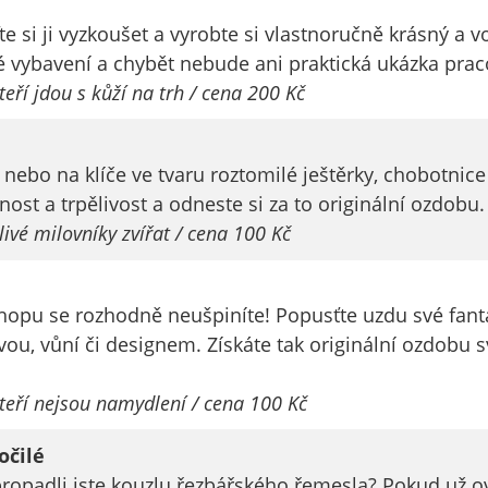
Pokud
vypnete
te si ji vyzkoušet a vyrobte si vlastnoručně krásný a 
používání
 vybavení a chybět nebude ani praktická ukázka pra
analytických
teří jdou s kůží na trh / cena 200 Kč
cookies ve
vztahu k Vaší
návštěvě,
rk nebo na klíče ve tvaru roztomilé ještěrky, chobotni
ztrácíme
nost a trpělivost a odneste si za to originální ozdobu.
možnost
ivé milovníky zvířat / cena 100 Kč
analýzy
výkonu a
optimalizace
pu se rozhodně neušpiníte! Popusťte uzdu své fantaz
našich
ou, vůní či designem. Získáte tak originální ozdobu
opatření.
kteří nejsou namydlení / cena 100 Kč
Personalizované
soubory cookie
očilé
Používáme rovněž
opadli jste kouzlu řezbářského řemesla? Pokud už ovl