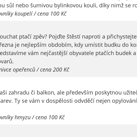
vou sůl nebo šumivou bylinkovou kouli, díky nimž se ro
na našich
vníky koupelí / cena 100 Kč
stránkách, tak na
stránkách třetích
subjektů. Díky
ouchat ptačí zpěv? Pojďte štěstí naproti a přichystej
tomu můžeme
vytvářet profily
řezna je nejlepším obdobím, kdy umístit budku do ko
založené na Vašich
Představíme vám nejčastější obyvatele ptačích budek a
zájmech, tak zvané
ovarů.
pseudonymizované
nivce opeřenců / cena 200 Kč
profily. Na základě
těchto informací
není zpravidla
vaši zahradu či balkon, ale především poskytnou uži
možná
 larev. Ty se vám v dospělosti odvděčí nejen opylován
bezprostřední
identifikace Vaší
ovníky hmyzu / cena 100 Kč
osoby, protože jsou
používány pouze
pseudonymizované