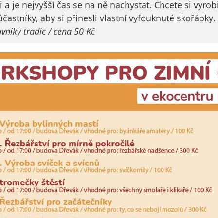
údaje. Pokud
i a je nejvyšší čas se na ně nachystat. Chcete si vyrob
nevyjádříte
astníky, aby si přinesli vlastní vyfouknuté skořápky.
souhlas, nebudete
vníky tradic / cena 50 Kč
příjemcem obsahů
a reklam
přizpůsobených
Vašim zájmům.