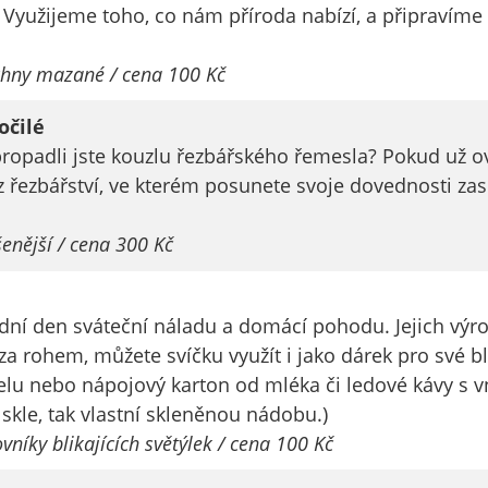
nemohou být
 Využijeme toho, co nám příroda nabízí, a připravíme
individuálně
deaktivovány
chny mazané / cena 100 Kč
nebo
aktivovány.
očilé
opadli jste kouzlu řezbářského řemesla? Pokud už ovl
z řezbářství, ve kterém posunete svoje dovednosti zase
Analytické
cookies
enější / cena 300 Kč
Analytické
cookies nám
umožňují
šední den sváteční náladu a domácí pohodu. Jejich výr
měření
výkonu
a rohem, můžete svíčku využít i jako dárek pro své blí
našeho webu
lu nebo nápojový karton od mléka či ledové kávy s vn
a našich
 skle, tak vlastní skleněnou nádobu.)
reklamních
níky blikajících světýlek / cena 100 Kč
kampaní.
Jejich pomocí