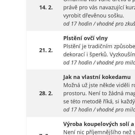
14. 2.
právě pro vás navazující kur
vyrobit dřevěnou sošku.
od 17 hodin / vhodné pro zkuš
Plstění ovčí vlny
Plstění je tradičním způsob
21. 2.
dekorací i šperků. Vyzkouším
od 17 hodin / vhodné pro mil
Jak na vlastní kokedamu
Možná už jste někde viděli r
28. 2.
prostoru. Není to žádná magi
se této metodě říká, si každ
od 17 hodin / vhodné pro mil
Výroba koupelových solí a
Není nic příjemnějšího než 