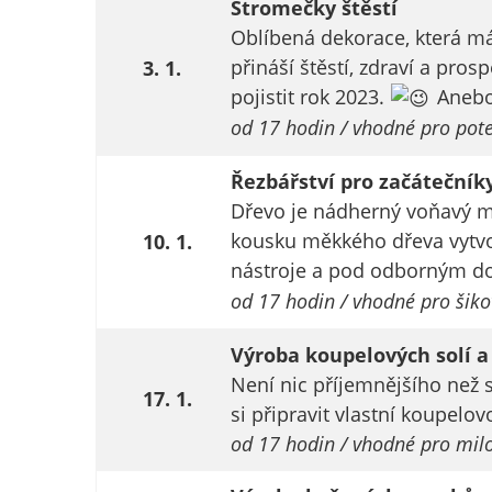
Stromečky štěstí
Oblíbená dekorace, která má 
přináší štěstí, zdraví a pro
3. 1.
pojistit rok 2023.
Anebo
od 17 hodin / vhodné pro pot
Řezbářství pro začátečník
Dřevo je nádherný voňavý mat
kousku měkkého dřeva vytvo
10. 1.
nástroje a pod odborným doh
od 17 hodin / vhodné pro šik
Výroba koupelových solí a
Není nic příjemnějšího než 
17. 1.
si připravit vlastní koupelo
od 17 hodin / vhodné pro milo