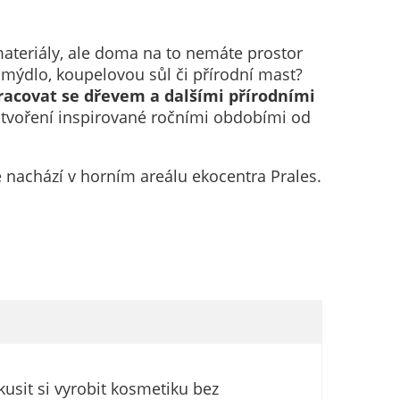
materiály, ale doma na to nemáte prostor
t mýdlo, koupelovou sůl či přírodní mast?
racovat se dřevem a dalšími přírodními
i tvoření inspirované ročními obdobími od
se nachází v horním areálu ekocentra Prales.
usit si vyrobit kosmetiku bez