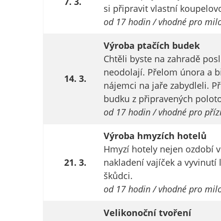
7. 3.
si připravit vlastní koupelo
od 17 hodin / vhodné pro milo
Výroba ptačích budek
Chtěli byste na zahradě posl
neodolají. Přelom února a b
14. 3.
nájemci na jaře zabydleli. 
budku z připravených polot
od 17 hodin / vhodné pro příz
Výroba hmyzích hotelů
Hmyzí hotely nejen ozdobí 
21. 3.
nakladení vajíček a vyvinutí
škůdci.
od 17 hodin / vhodné pro mil
Velikonoční tvoření