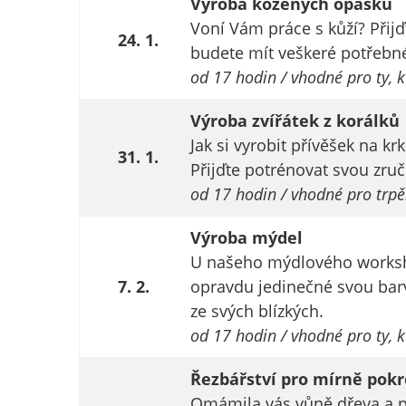
Výroba kožených opasků
Voní Vám práce s kůží? Přijď
24. 1.
budete mít veškeré potřebné
od 17 hodin / vhodné pro ty, k
Výroba zvířátek z korálků
Jak si vyrobit přívěšek na k
31. 1.
Přijďte potrénovat svou zruč
od 17 hodin / vhodné pro trpěl
Výroba mýdel
U našeho mýdlového worksho
7. 2.
opravdu jedinečné svou barv
ze svých blízkých.
od 17 hodin / vhodné pro ty, 
Řezbářství pro mírně pokr
Omámila vás vůně dřeva a pr