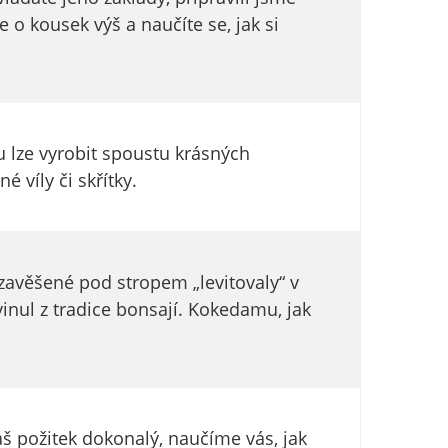
 o kousek výš a naučíte se, jak si
u lze vyrobit spoustu krásných
 víly či skřítky.
 zavěšené pod stropem „levitovaly“ v
vinul z tradice bonsají. Kokedamu, jak
š požitek dokonalý, naučíme vás, jak