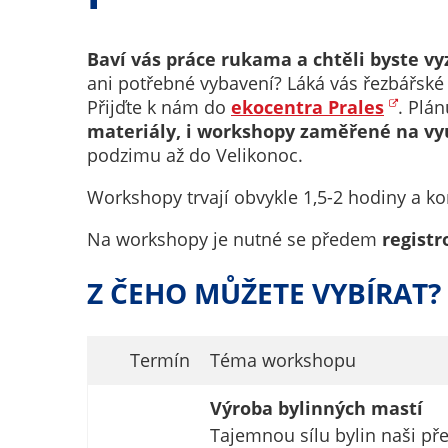
Baví vás práce rukama a chtěli byste v
ani potřebné vybavení? Láká vás řezbářské 
Přijďte k nám do
ekocentra Prales
. Plá
materiály, i workshopy zaměřené na vyu
podzimu až do Velikonoc.
Workshopy trvají obvykle 1,5-2 hodiny a ko
Na workshopy je nutné se předem
registr
Z ČEHO MŮŽETE VYBÍRAT?
Termín
Téma workshopu
Výroba bylinných mastí
Tajemnou sílu bylin naši pře