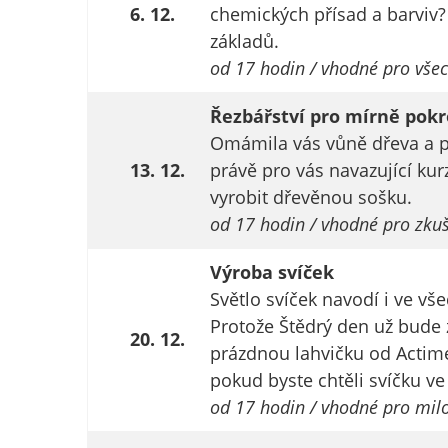
6. 12.
chemických přísad a barviv?
základů.
od 17 hodin / vhodné pro vše
Řezbářství pro mírně pokr
Omámila vás vůně dřeva a pr
13. 12.
právě pro vás navazující kur
vyrobit dřevěnou sošku.
od 17 hodin / vhodné pro zkuš
Výroba svíček
Světlo svíček navodí i ve v
Protože Štědrý den už bude z
20. 12.
prázdnou lahvičku od Actime
pokud byste chtěli svíčku ve
od 17 hodin / vhodné pro milov