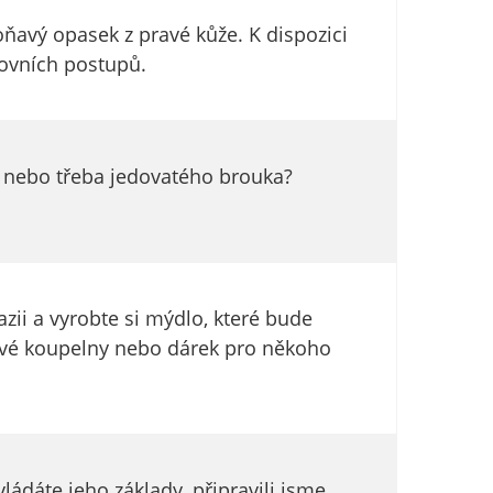
voňavý opasek z pravé kůže. K dispozici
covních postupů.
ce nebo třeba jedovatého brouka?
ii a vyrobte si mýdlo, které bude
 své koupelny nebo dárek pro někoho
ádáte jeho základy, připravili jsme