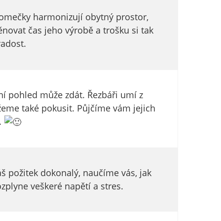
tromečky harmonizují obytný prostor,
ěnovat čas jeho výrobě a trošku si tak
adost.
vní pohled může zdát. Řezbáři umí z
me také pokusit. Půjčíme vám jejich
.
š požitek dokonalý, naučíme vás, jak
zplyne veškeré napětí a stres.