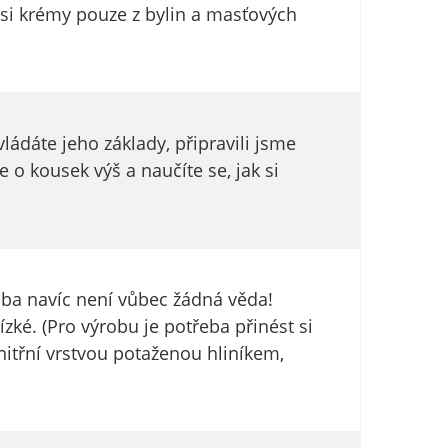
 si krémy pouze z bylin a masťových
ádáte jeho základy, připravili jsme
 o kousek výš a naučíte se, jak si
oba navíc není vůbec žádná věda!
zké. (Pro výrobu je potřeba přinést si
itřní vrstvou potaženou hliníkem,