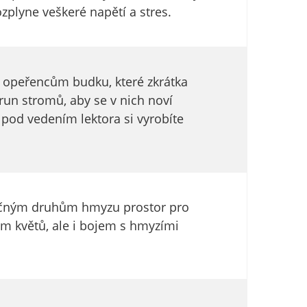
zplyne veškeré napětí a stres.
te opeřencům budku, které zkrátka
run stromů, aby se v nich noví
 pod vedením lektora si vyrobíte
tečným druhům hmyzu prostor pro
ím květů, ale i bojem s hmyzími