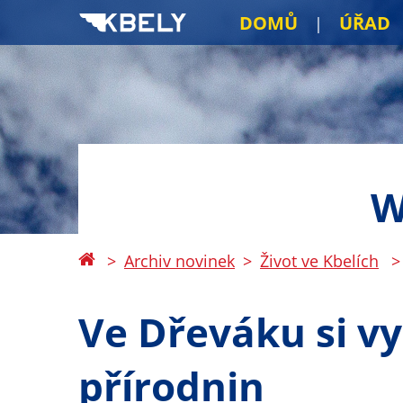
DOMŮ
ÚŘAD
W
Archiv novinek
Život ve Kbelích
Ve Dřeváku si vy
přírodnin