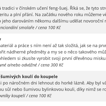
určujeme
tradici v čínském učení feng-šuej. Říká se, že tyto s
počet návštěv
speritu a plní přání. Na začátku nového roku můžeme v
a zdroje
 jeho darováním někomu dalšímu udělat novoroční r
návštěv našich
encionální smolaře / cena 100 Kč
internetových
stránek. Data
y
získaná
pomocí
eriál a práce s ním není až tak složitá, jak se na pr
těchto
řit nádherné předměty a my se o něco takového může
cookies
ledem si zkusíte vyrobit svoji první dřevěnou misku
zpracováváme
ovné a/nebo odvážné / cena 300 Kč
souhrnně, bez
použití
 šumivých koulí do koupele
identifikátorů,
si po náročném dni lehnout do horké lázně. Aby byl vá
které ukazují
vou sůl nebo šumivou bylinkovou kouli, díky nimž se ro
na konkrétní
vníky koupelí / cena 100 Kč
uživatelé
našeho webu.