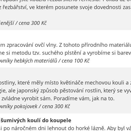
soubory cookie a
z řezbářství, ve kterém posunete svoje dovednosti zase
další technologie,
abychom
enější / cena 300 Kč
přizpůsobili naše
webové stránky
potřebám a
em zpracování ovčí vlny. Z tohoto přírodního materiál
zájmům našich
e si metodu tzv. suchého plstění a vyrobíme si barevné
návštěvníků.
ovníky hebkých materiálů / cena 100 Kč
Reklamní
cookies
ostliny, které měly místo květináče mechovou kouli a
Reklamní cookies
e, ale japonský způsob pěstování rostlin, který se vy
používáme my
ý zvládne vyrobit sám. Poradíme vám, jak na to.
nebo naši partneři,
ovníky pokojovek / cena 300 Kč
abychom Vám
mohli zobrazit
 šumivých koulí do koupele
vhodné obsahy
si po náročném dni lehnout do horké lázně. Aby byl vá
nebo reklamy jak