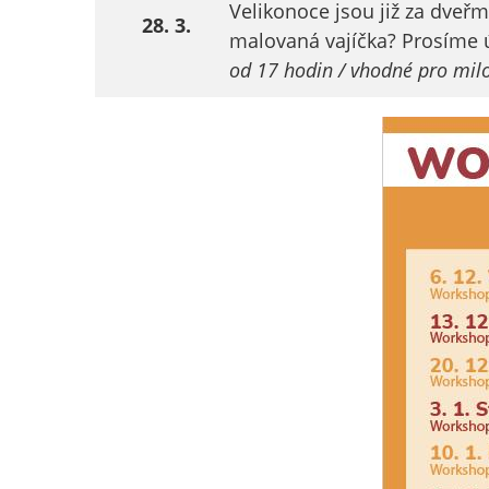
Velikonoce jsou již za dveřm
28. 3.
malovaná vajíčka? Prosíme úč
od 17 hodin / vhodné pro milo