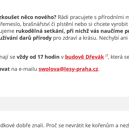
Technické
cookies
Technické
yzkoušet něco nového?
Rádi pracujete s přírodními 
cookies jsou
řemeslo, brašnářství či plstění nebo si chcete vyrobi
nezbytné pro
nujeme
rukodělná setkání, při nichž vás naučíme p
správné
žívání darů přírody
pro zdraví a krásu. Nechybí an
fungování
webu a všech
funkcí, které
nají se
vždy od 17 hodin
v
budově Dřevák
, která 
nabízí.
ovat
na e-mailu
swolova@lesy-praha.cz
.
Nepožadujeme
Váš souhlas s
využitím
technických
cookies na
našem webu. Z
tohoto důvodu
technické
dkové dobře znali. Proč se nevrátit ke kořenům a nezk
cookies