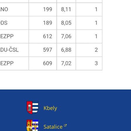
Kbely
Satalice