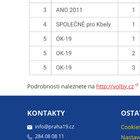
Podrobnosti naleznete na
http://volby.cz
KONTAKTY
OSTA
info@praha19.cz
Cookie
284 08 08 11
Nastav