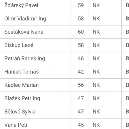
Technické
cookies
Technické
cookies jsou
nezbytné pro
správné
fungování
webu a všech
funkcí, které
nabízí.
Nepožadujeme
Váš souhlas s
využitím
technických
cookies na
našem webu. Z
tohoto důvodu
technické
cookies