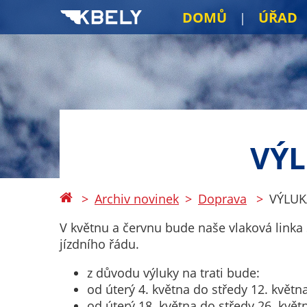
DOMŮ
ÚŘAD
VÝL
Archiv novinek
Doprava
VÝLUK
V květnu a červnu bude naše vlaková linka
jízdního řádu.
z důvodu výluky na trati bude:
od úterý 4. května do středy 12. květn
od úterý 18. května do středy 26. květ