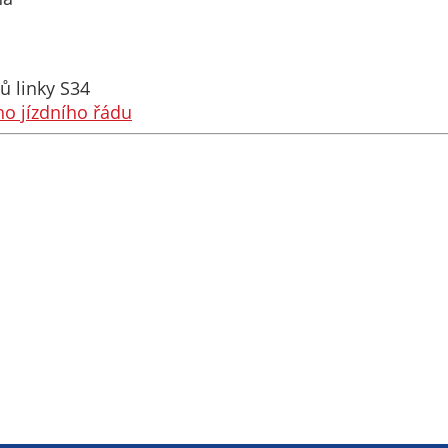
Technické
cookies
Technické
cookies jsou
ů linky S34
nezbytné pro
ho jízdního řádu
správné
fungování
webu a všech
funkcí, které
nabízí.
Nepožadujeme
Váš souhlas s
využitím
technických
cookies na
našem webu. Z
tohoto důvodu
technické
cookies