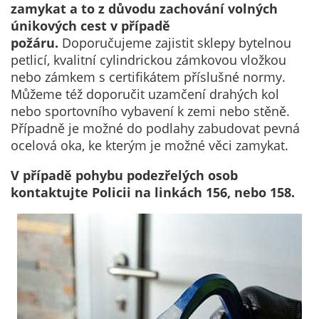
Technické
zamykat a to z důvodu zachování volných
cookies
únikových cest v případě
Technické
požáru.
Doporučujeme zajistit sklepy bytelnou
cookies jsou
petlicí, kvalitní cylindrickou zámkovou vložkou
nezbytné pro
nebo zámkem s certifikátem příslušné normy.
správné
Můžeme též doporučit uzamčení drahých kol
fungování
nebo sportovního vybavení k zemi nebo stěně.
webu a všech
Případně je možné do podlahy zabudovat pevná
funkcí, které
ocelová oka, ke kterým je možné věci zamykat.
nabízí.
Nepožadujeme
V případě pohybu podezřelých osob
Váš souhlas s
kontaktujte Policii na linkách 156, nebo 158.
využitím
technických
cookies na
našem webu. Z
tohoto důvodu
technické
cookies