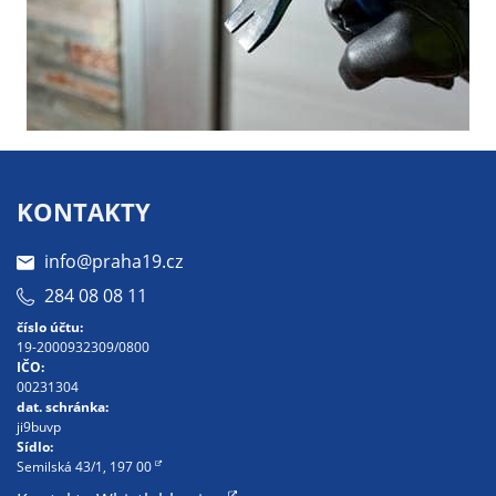
nemohou být
individuálně
deaktivovány
nebo
aktivovány.
Analytické
KONTAKTY
cookies
Analytické
info@praha19.cz
cookies nám
284 08 08 11
umožňují
číslo účtu:
měření
19-2000932309/0800
výkonu
IČO:
našeho webu
00231304
dat. schránka:
a našich
ji9buvp
reklamních
Sídlo:
kampaní.
Semilská 43/1, 197 00
Jejich pomocí