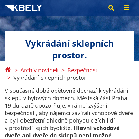
Vykrádání sklepních
prostor.
Archiv novinek
Bezpečnost
Vykrádání sklepních prostor.
V současné době opětovně dochází k vykrádání
sklepů v bytových domech. Městská část Praha
19 důrazně upozorňuje, v rámci zvýšení
bezpečnosti, aby nájemci zavírali vchodové dveře
a byli obezřetní ohledně pohybu cizích lidí
v prostředí jejich bydliště.
Hlavní vchodové
dveře ani dveře do sklepů není možné