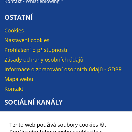
Kontakt - Whistleblowing
určujeme
počet návštěv
OSTATNÍ
a zdroje
návštěv našich
Cookies
internetových
Nastavení cookies
stránek. Data
získaná
Prohlášení o přístupnosti
pomocí
Zásady ochrany osobních údajů
těchto
Informace o zpracování osobních údajů - GDPR
cookies
zpracováváme
Mapa webu
souhrnně, bez
Kontakt
použití
identifikátorů,
SOCIÁLNÍ KANÁLY
které ukazují
na konkrétní
Facebook
uživatelé
Tento web používá soubory cookies 🍪.
YouTube
našeho webu.
Používáním tohoto webu souhlasíte s