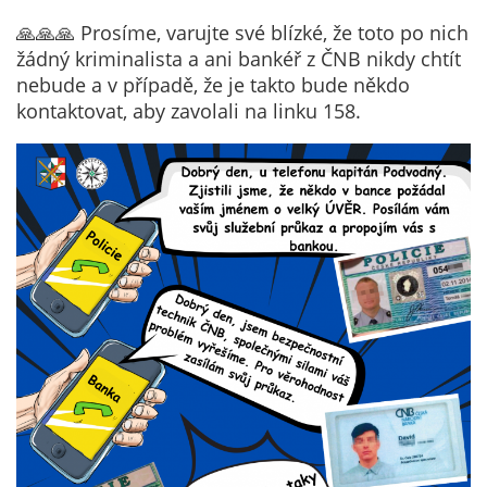
Technické
cookies
🙏🙏🙏 Prosíme, varujte své blízké, že toto po nich
Technické
žádný kriminalista a ani bankéř z ČNB nikdy chtít
cookies jsou
nebude a v případě, že je takto bude někdo
nezbytné pro
kontaktovat, aby zavolali na linku 158.
správné
fungování
webu a všech
funkcí, které
nabízí.
Nepožadujeme
Váš souhlas s
využitím
technických
cookies na
našem webu. Z
tohoto důvodu
technické
cookies