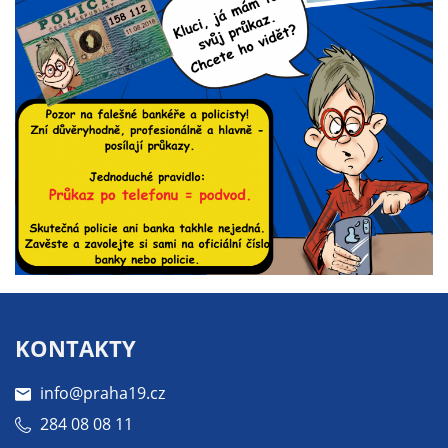
nemohou být
individuálně
deaktivovány
nebo
aktivovány.
Analytické
cookies
Analytické
cookies nám
umožňují
měření
výkonu
KONTAKTY
našeho webu
a našich
info@praha19.cz
reklamních
kampaní.
284 08 08 11
Jejich pomocí