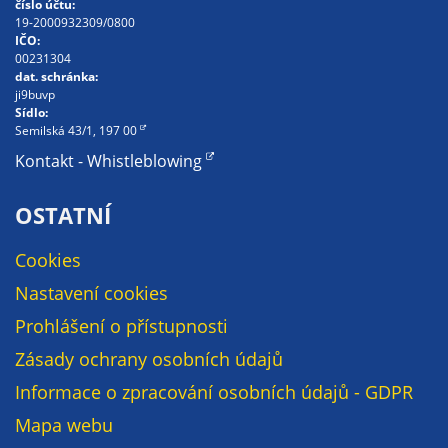
číslo účtu:
určujeme
19-2000932309/0800
IČO:
počet návštěv
00231304
a zdroje
dat. schránka:
návštěv našich
ji9buvp
Sídlo:
internetových
Semilská 43/1, 197 00
stránek. Data
Kontakt - Whistleblowing
získaná
pomocí
OSTATNÍ
těchto
cookies
Cookies
zpracováváme
souhrnně, bez
Nastavení cookies
použití
Prohlášení o přístupnosti
identifikátorů,
které ukazují
Zásady ochrany osobních údajů
na konkrétní
Informace o zpracování osobních údajů - GDPR
uživatelé
Mapa webu
našeho webu.