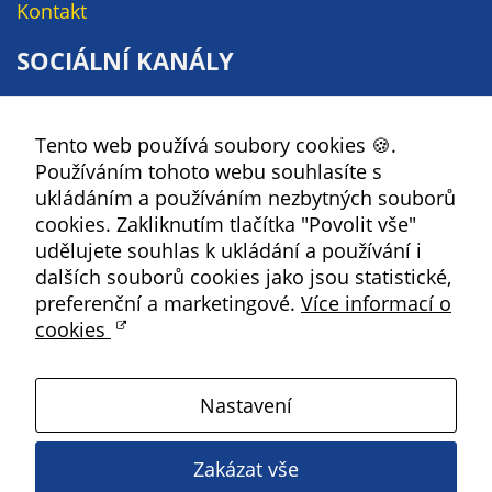
Pokud
Kontakt
vypnete
SOCIÁLNÍ KANÁLY
používání
analytických
Facebook
cookies ve
vztahu k Vaší
Tento web používá soubory cookies 🍪.
YouTube
návštěvě,
Používáním tohoto webu souhlasíte s
Instagram
ztrácíme
ukládáním a používáním nezbytných souborů
možnost
RSS
cookies. Zakliknutím tlačítka "Povolit vše"
analýzy
udělujete souhlas k ukládání a používání i
výkonu a
Kbely
dalších souborů cookies jako jsou statistické,
optimalizace
preferenční a marketingové.
Více informací o
našich
cookies
Satalice
opatření.
Nastavení
Vinoř
Personalizované
soubory cookie
Zakázat vše
Používáme rovněž
Magistrát HMP