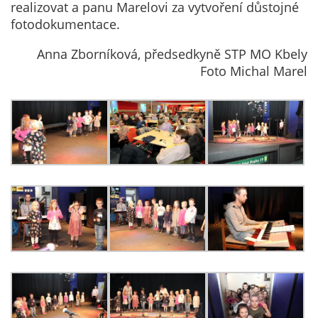
realizovat a panu Marelovi za vytvoření důstojné
nemohou být
fotodokumentace.
individuálně
deaktivovány
Anna Zborníková, předsedkyně STP MO Kbely
nebo
Foto Michal Marel
aktivovány.
Analytické
cookies
Analytické
cookies nám
umožňují
měření
výkonu
našeho webu
a našich
reklamních
kampaní.
Jejich pomocí