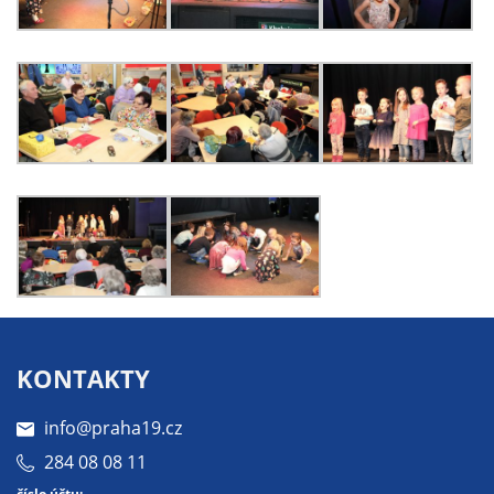
určujeme
počet návštěv
a zdroje
návštěv našich
internetových
stránek. Data
získaná
pomocí
těchto
cookies
zpracováváme
souhrnně, bez
použití
identifikátorů,
KONTAKTY
které ukazují
na konkrétní
info@praha19.cz
uživatelé
284 08 08 11
našeho webu.
číslo účtu: