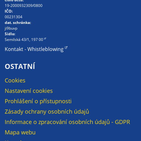
Pokud
19-2000932309/0800
vypnete
IČO:
používání
00231304
dat. schránka:
analytických
ji9buvp
cookies ve
Sídlo:
vztahu k Vaší
Semilská 43/1, 197 00
návštěvě,
Kontakt - Whistleblowing
ztrácíme
možnost
OSTATNÍ
analýzy
výkonu a
Cookies
optimalizace
Nastavení cookies
našich
opatření.
Prohlášení o přístupnosti
Zásady ochrany osobních údajů
Informace o zpracování osobních údajů - GDPR
Personalizované
soubory cookie
Mapa webu
Používáme rovněž