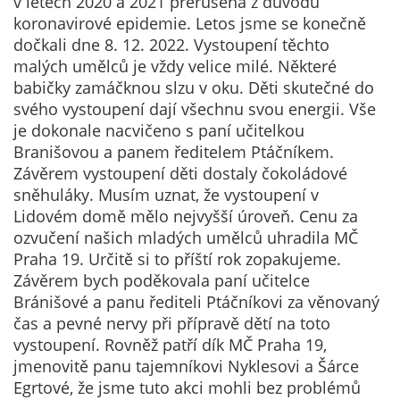
v letech 2020 a 2021 přerušena z důvodu
Technické
koronavirové epidemie. Letos jsme se konečně
cookies
dočkali dne 8. 12. 2022. Vystoupení těchto
Technické
malých umělců je vždy velice milé. Některé
cookies jsou
babičky zamáčknou slzu v oku. Děti skutečné do
nezbytné pro
svého vystoupení dají všechnu svou energii. Vše
správné
je dokonale nacvičeno s paní učitelkou
fungování
Branišovou a panem ředitelem Ptáčníkem.
webu a všech
Závěrem vystoupení děti dostaly čokoládové
funkcí, které
sněhuláky. Musím uznat, že vystoupení v
nabízí.
Lidovém domě mělo nejvyšší úroveň. Cenu za
Nepožadujeme
ozvučení našich mladých umělců uhradila MČ
Váš souhlas s
Praha 19. Určitě si to příští rok zopakujeme.
využitím
Závěrem bych poděkovala paní učitelce
technických
Bránišové a panu řediteli Ptáčníkovi za věnovaný
cookies na
čas a pevné nervy při přípravě dětí na toto
našem webu. Z
vystoupení. Rovněž patří dík MČ Praha 19,
tohoto důvodu
jmenovitě panu tajemníkovi Nyklesovi a Šárce
technické
Egrtové, že jsme tuto akci mohli bez problémů
cookies