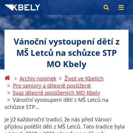
Vánoční vystoupení dětí z
MŠ Letců na schůzce STP
MO Kbely
Archiv novinek
Život ve Kbelích
Pro seniory a tělesně postižené
Svaz tělesně postižených MO Kbely
Vánoční vystoupení dětí z MŠ Letců na
schůzce STP…
Je již každoroční tradicí, že nás před Vánoci
přijdou potěšit děti z MŠ Letců. Tato tradice byla