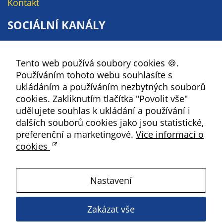
Kontakt
soubory cookie a
další technologie,
SOCIÁLNÍ KANÁLY
abychom
přizpůsobili naše
Facebook
webové stránky
Tento web používá soubory cookies 🍪.
YouTube
potřebám a
Používáním tohoto webu souhlasíte s
zájmům našich
Instagram
ukládáním a používáním nezbytných souborů
návštěvníků.
RSS
cookies. Zakliknutím tlačítka "Povolit vše"
udělujete souhlas k ukládání a používání i
Kbely
dalších souborů cookies jako jsou statistické,
Reklamní
preferenční a marketingové.
Více informací o
cookies
cookies
Reklamní cookies
Satalice
používáme my
nebo naši partneři,
Nastavení
abychom Vám
Vinoř
mohli zobrazit
Zakázat vše
vhodné obsahy
Magistrát HMP
nebo reklamy jak