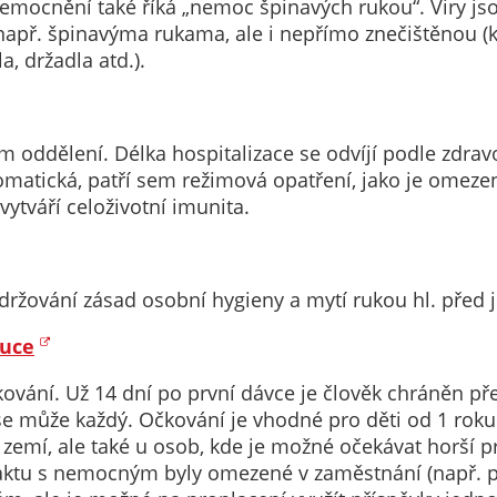
ocnění také říká „nemoc špinavých rukou“. Viry jsou
nemohou být
např. špinavýma rukama, ale i nepřímo znečištěnou 
individuálně
, držadla atd.).
deaktivovány
nebo
aktivovány.
ím oddělení. Délka hospitalizace se odvíjí podle zdr
atická, patří sem režimová opatření, jako je omezení f
Analytické
ytváří celoživotní imunita.
cookies
Analytické
cookies nám
držování zásad osobní hygieny a mytí rukou hl. před j
umožňují
měření
ruce
výkonu
našeho webu
ání. Už 14 dní po první dávce je člověk chráněn před
a našich
 může každý. Očkování je vhodné pro děti od 1 roku
reklamních
h zemí, ale také u osob, kde je možné očekávat horší
kampaní.
ntaktu s nemocným byly omezené v zaměstnání (např. p
Jejich pomocí