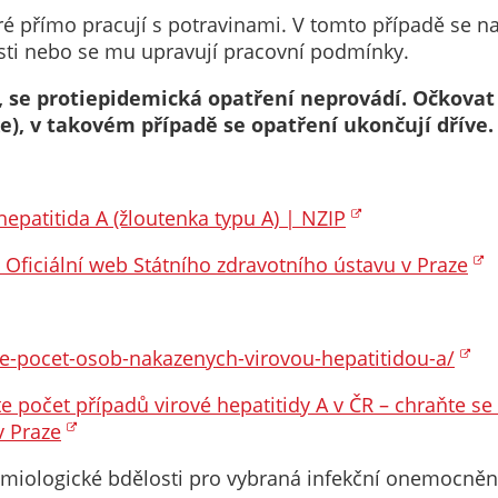
Pokud
ré přímo pracují s potravinami. V tomto případě se nař
vypnete
sti nebo se mu upravují pracovní podmínky.
používání
analytických
 se protiepidemická opatření neprovádí. Očkovat s
cookies ve
e), v takovém případě se opatření ukončují dříve.
vztahu k Vaší
návštěvě,
ztrácíme
hepatitida A (žloutenka typu A) | NZIP
možnost
analýzy
 Oficiální web Státního zdravotního ústavu v Praze
výkonu a
optimalizace
našich
opatření.
je-pocet-osob-nakazenych-virovou-hepatitidou-a/
e počet případů virové hepatitidy A v ČR – chraňte se
v Praze
Personalizované
soubory cookie
miologické bdělosti pro vybraná infekční onemocnění 
Používáme rovněž