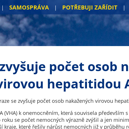
SAMOSPRÁVA
POTŘEBUJI ZAŘÍDIT
 zvyšuje počet osob
virovou hepatitidou 
raze se zvyšuje počet osob nakažených virovou hepat
a A (VHA) k onemocněním, která souvisela především s
 roku se počet nemocných výrazně zvýšil a jen min
í kraje, které řešily nárůst nemocných již v průběhu 