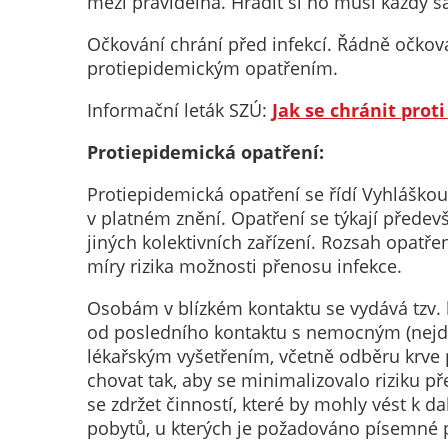
mezi pravidelná. Hradit si ho musí každý s
Očkování chrání před infekcí. Řádně očko
protiepidemickým opatřením.
Informační leták SZÚ:
Jak se chránit proti
Protiepidemická opatření:
Protiepidemická opatření se řídí Vyhláško
v platném znění. Opatření se týkají přede
jiných kolektivních zařízení. Rozsah opatř
míry rizika možnosti přenosu infekce.
Osobám v blízkém kontaktu se vydává tzv. 
od posledního kontaktu s nemocným (nejde
lékařským vyšetřením, včetně odběru krve p
chovat tak, aby se minimalizovalo riziku p
se zdržet činností, které by mohly vést k 
pobytů, u kterých je požadováno písemné p