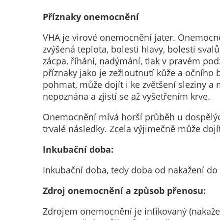
Příznaky onemocnění
VHA je virové onemocnění jater. Onemocnění
zvýšená teplota, bolesti hlavy, bolesti sval
zácpa, říhání, nadýmání, tlak v pravém pod
příznaky jako je zežloutnutí kůže a očního b
pohmat, může dojít i ke zvětšení sleziny a 
nepoznána a zjistí se až vyšetřením krve.
Onemocnění mívá horší průběh u dospělých 
trvalé následky. Zcela výjimečně může dojít
Inkubační doba:
Inkubační doba, tedy doba od nakažení do 
Zdroj onemocnění a způsob přenosu:
Zdrojem onemocnění je infikovaný (nakažený