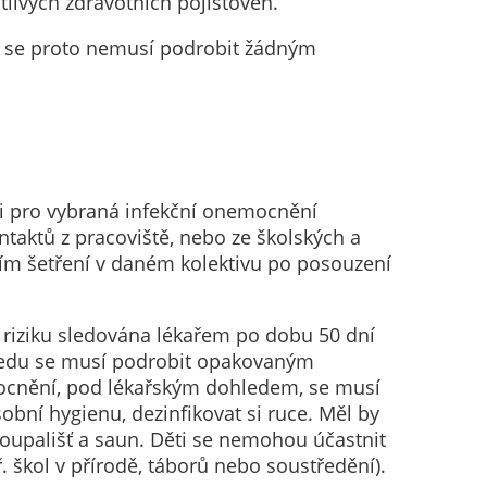
tlivých zdravotních pojišťoven.
, se proto nemusí podrobit žádným
ti pro vybraná infekční onemocnění
taktů z pracoviště, nebo ze školských a
tním šetření v daném kolektivu po posouzení
 riziku sledována lékařem po dobu 50 dní
hledu se musí podrobit opakovaným
emocnění, pod lékařským dohledem, se musí
bní hygienu, dezinfikovat si ruce. Měl by
koupališť a saun. Děti se nemohou účastnit
 škol v přírodě, táborů nebo soustředění).