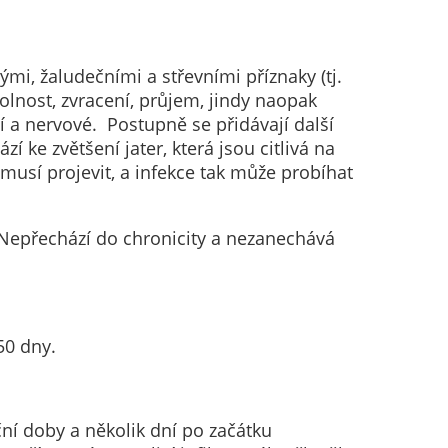
i, žaludečními a střevními příznaky (tj.
volnost, zvracení, průjem, jindy naopak
í a nervové. Postupně se přidávají další
 ke zvětšení jater, která jsou citlivá na
emusí projevit, a infekce tak může probíhat
 Nepřechází do chronicity a nezanechává
50 dny.
ní doby a několik dní po začátku