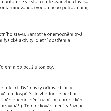
 přítomné ve stolicí infikovaného člověka
(kontaminovanou) vodou nebo potravinami,
avotního stavu. Samotné onemocnění trvá
yzické aktivity, dietní opatření a
ídlem a po použití toalety.
 infekcí. Dvě dávky očkovací látky
 věku i dospělé. Je vhodné se nechat
 průběh onemocnění např. při chronickém
otravináři). Toto očkování není zařazeno