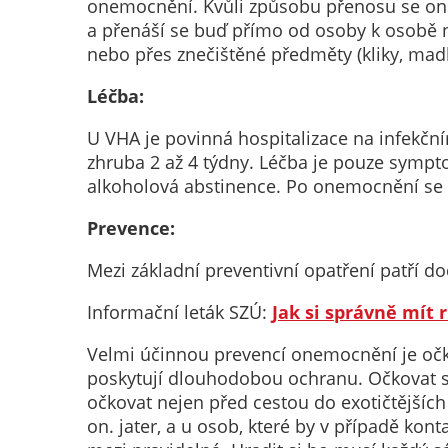
onemocnění. Kvůli způsobu přenosu se onem
a přenáší se buď přímo od osoby k osobě 
nebo přes znečištěné předměty (kliky, madla
Léčba:
U VHA je povinná hospitalizace na infekčn
zhruba 2 až 4 týdny. Léčba je pouze symptom
alkoholová abstinence. Po onemocnění se v
Prevence:
Mezi základní preventivní opatření patří do
Informační leták SZÚ:
Jak si správně mít 
Velmi účinnou prevencí onemocnění je očkov
poskytují dlouhodobou ochranu. Očkovat se
očkovat nejen před cestou do exotičtějšíc
on. jater, a u osob, které by v případě ko