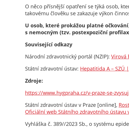
O něco přísnější opatření se týká osob, kte
takovému člověku se zakazuje výkon činno
U osob, které prokážou platné očkování,
s nemocným (tzv. postexpoziční profilax
Související odkazy
Národní zdravotnický portál (NZIP):
Virová 
Státní zdravotní ústav:
Hepatitida A – SZÚ |
Zdroje:
https://www.hygpraha.cz/v-praze-se-zvysu
Státní zdravotní ústav v Praze [online],
Rost
Oficiální web Státního zdravotního ústavu 
Vyhláška č. 389//2023 Sb., o systému epide