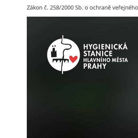
Zákon č. 258/2000 Sb. o ochraně veřejného z
Video
přehrávač