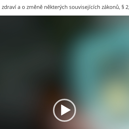
soubory cookie a
draví a o změně některých souvisejících zákonů, § 2, 
další technologie,
abychom
přizpůsobili naše
webové stránky
potřebám a
zájmům našich
návštěvníků.
Reklamní
cookies
Reklamní cookies
používáme my
nebo naši partneři,
abychom Vám
mohli zobrazit
vhodné obsahy
nebo reklamy jak