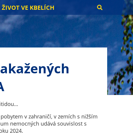
ŽIVOT VE KBELÍCH
 nakažených
A
itidou…
 pobytem v zahraničí, v zemích s nižším
imum nemocných udává souvislost s
roku 2024.