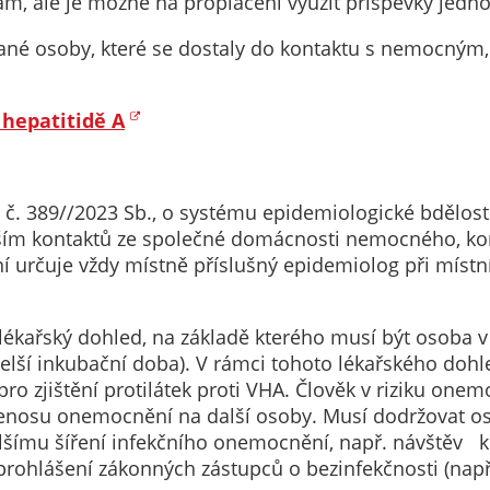
ám, ale je možné na proplacení využít příspěvky jedno
určujeme
vané osoby, které se dostaly do kontaktu s nemocným
počet návštěv
a zdroje
návštěv našich
 hepatitidě A
internetových
stránek. Data
získaná
pomocí
u č. 389//2023 Sb., o systému epidemiologické bdělos
těchto
vším kontaktů ze společné domácnosti nemocného, kon
cookies
ení určuje vždy místně příslušný epidemiolog při mís
zpracováváme
souhrnně, bez
lékařský dohled, na základě kterého musí být osoba v
použití
lší inkubační doba). V rámci tohoto lékařského do
identifikátorů,
ro zjištění protilátek proti VHA. Člověk v riziku on
které ukazují
řenosu onemocnění na další osoby. Musí dodržovat oso
na konkrétní
dalšímu šíření infekčního onemocnění, např. návštěv 
uživatelé
rohlášení zákonných zástupců o bezinfekčnosti (např.
našeho webu.