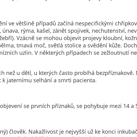
Technické
cookies
Technické
 ve většině případů začíná nespecifickými chřipkovým
cookies jsou
ů, únava, rýma, kašel, zánět spojivek, nechutenství, ne
nezbytné pro
žebří). Vzácně se mohou objevit projevy kloubní, kožn
správné
ělma, tmavá moč, světlá stolice a svědění kůže. Dochází
fungování
mízních uzlin. V některých případech se zežloutnutí n
webu a všech
funkcí, které
nabízí.
než u dětí, u kterých často probíhá bezpříznakově.
Nepožadujeme
 k jaternímu selhání a smrti pacienta.
Váš souhlas s
využitím
technických
cookies na
objevení se prvních příznaků, se pohybuje mezi 14 a 
našem webu. Z
tohoto důvodu
technické
) člověk. Nakažlivost je nejvyšší už ke konci inkubač
cookies