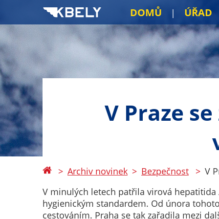
DOMŮ
ÚŘAD
V Praze se
Archiv novinek
Bezpečnost
V P
V minulých letech patřila virová hepatitid
hygienickým standardem. Od února tohoto
cestováním. Praha se tak zařadila mezi dalš