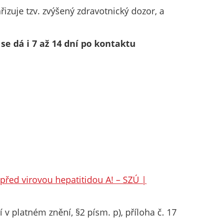
izuje tzv. zvýšený zdravotnický dozor, a
e dá i 7 až 14 dní po kontaktu
 před virovou hepatitidou A! – SZÚ |
v platném znění, §2 písm. p), příloha č. 17