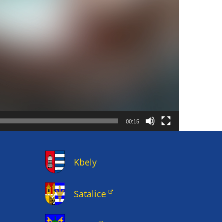
00:15
Kbely
Satalice