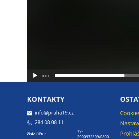
00:00
KONTAKTY
OSTA
info@praha19.cz
Cookie
284 08 08 11
Nastav
19-
Prohláš
číslo účtu:
2000932309/0800