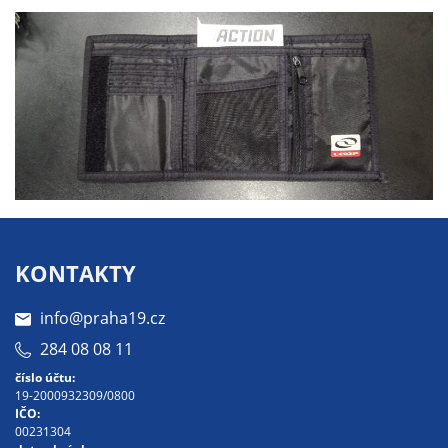
Technické
cookies
Technické
cookies jsou
nezbytné pro
správné
fungování
webu a všech
funkcí, které
nabízí.
Nepožadujeme
Váš souhlas s
KONTAKTY
využitím
technických
info@praha19.cz
cookies na
284 08 08 11
našem webu. Z
číslo účtu:
tohoto důvodu
19-2000932309/0800
technické
IČO:
00231304
cookies