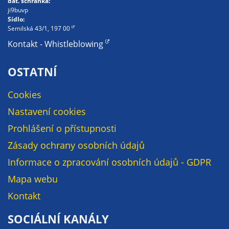
dat. schránka:
nemohou být
ji9buvp
individuálně
Sídlo:
Semilská 43/1, 197 00
deaktivovány
nebo
Kontakt - Whistleblowing
aktivovány.
OSTATNÍ
Analytické
Cookies
cookies
Nastavení cookies
Analytické
Prohlášení o přístupnosti
cookies nám
umožňují
Zásady ochrany osobních údajů
měření
Informace o zpracování osobních údajů - GDPR
výkonu
našeho webu
Mapa webu
a našich
Kontakt
reklamních
kampaní.
SOCIÁLNÍ KANÁLY
Jejich pomocí