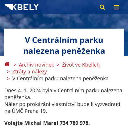
V Centrálním parku
nalezena peněženka
Archiv novinek
Život ve Kbelích
Ztráty a nálezy
V Centrálním parku nalezena peněženka
Dnes 4. 1. 2024 byla v Centrálním parku nalezena
peněženka.
Nález po prokázání vlastnictví bude k vyzvednutí
na ÚMČ Praha 19.
Volejte Michal Marel 734 789 978.