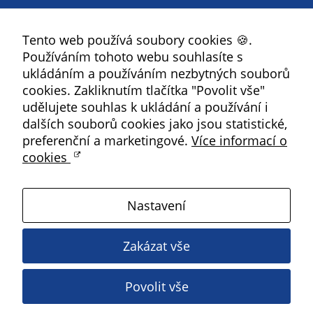
určujeme
Facebook
počet návštěv
Tento web používá soubory cookies 🍪.
YouTube
a zdroje
Používáním tohoto webu souhlasíte s
Instagram
návštěv našich
ukládáním a používáním nezbytných souborů
internetových
RSS
cookies. Zakliknutím tlačítka "Povolit vše"
stránek. Data
udělujete souhlas k ukládání a používání i
získaná
Kbely
dalších souborů cookies jako jsou statistické,
pomocí
preferenční a marketingové.
Více informací o
těchto
cookies
cookies
Satalice
zpracováváme
souhrnně, bez
Nastavení
Vinoř
použití
identifikátorů,
Zakázat vše
které ukazují
Magistrát HMP
na konkrétní
uživatelé
Povolit vše
Copyright ©
2026 Úřad městské části Praha 19
našeho webu.