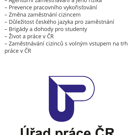
– Agenturní zaměstnávání a jeho rizika
Technické
– Prevence pracovního vykořisťování
cookies
– Změna zaměstnání cizincem
Technické
– Důležitost českého jazyka pro zaměstnání
cookies jsou
– Brigády a dohody pro studenty
nezbytné pro
– Život a práce v ČR
správné
– Zaměstnávání cizinců s volným vstupem na trh
fungování
práce v ČR
webu a všech
funkcí, které
nabízí.
Nepožadujeme
Váš souhlas s
využitím
technických
cookies na
našem webu. Z
tohoto důvodu
technické
cookies