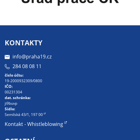
nemohou být
individuálně
deaktivovány
nebo
aktivovány.
KONTAKTY
Analytické
info@praha19.cz
cookies
284 08 08 11
Analytické
číslo účtu:
cookies nám
19-2000932309/0800
umožňují
IČO:
00231304
měření
dat. schránka:
výkonu
ji9buvp
našeho webu
Sídlo:
Semilská 43/1, 197 00
a našich
reklamních
Kontakt - Whistleblowing
kampaní.
Jejich pomocí