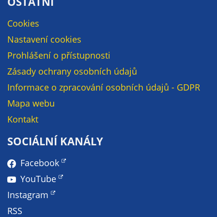
OSTATNÍ
určujeme
počet návštěv
Cookies
a zdroje
Nastavení cookies
návštěv našich
Prohlášení o přístupnosti
internetových
stránek. Data
Zásady ochrany osobních údajů
získaná
Informace o zpracování osobních údajů - GDPR
pomocí
Mapa webu
těchto
cookies
Kontakt
zpracováváme
souhrnně, bez
SOCIÁLNÍ KANÁLY
použití
identifikátorů,
Facebook
které ukazují
YouTube
na konkrétní
Instagram
uživatelé
našeho webu.
RSS