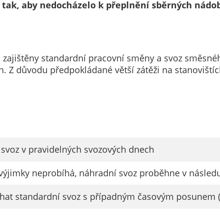
Technické
tak, aby nedocházelo k přeplnění sběrných nádob 
cookies
Technické
cookies jsou
nezbytné pro
u zajištěny standardní pracovní směny a svoz směsn
správné
h. Z důvodu předpokládané větší zátěži na stanovišt
fungování
webu a všech
funkcí, které
nabízí.
Nepožadujeme
Váš souhlas s
využitím
 svoz v pravidelných svozových dnech
technických
cookies na
 výjimky neprobíhá, náhradní svoz proběhne v násled
našem webu. Z
tohoto důvodu
hat standardní svoz s případným časovým posunem (
technické
cookies