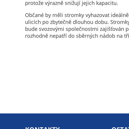
protože výrazně snižují jejich kapacitu.
Občané by měli stromky vyhazovat ideáln
ulicích po zbytečně dlouhou dobu. Stromk
bude svozovými společnostmi zajišťován po
rozhodně nepatří do sběrných nádob na tř