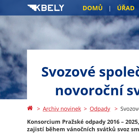
DOMŮ
ÚŘAD
Svozové společ
novoroční s
Archiv novinek
Odpady
Svozov
Konsorcium Pražské odpady 2016 – 2025, 
zajistí během vánočních svátků svoz s