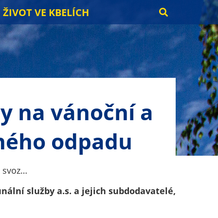
ŽIVOT VE KBELÍCH
ny na vánoční a
ěného odpadu
í svoz…
ální služby a.s. a jejich subdodavatelé,