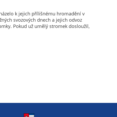
zelo k jejich přílišnému hromadění v
ných svozových dnech a jejich odvoz
romky. Pokud už umělý stromek dosloužil,