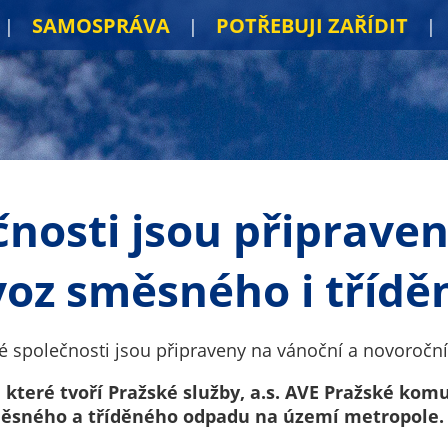
SAMOSPRÁVA
POTŘEBUJI ZAŘÍDIT
nosti jsou připrave
voz směsného i tříd
é společnosti jsou připraveny na vánoční a novoročn
které tvoří Pražské služby, a.s. AVE Pražské komun
měsného a tříděného odpadu na území metropole.