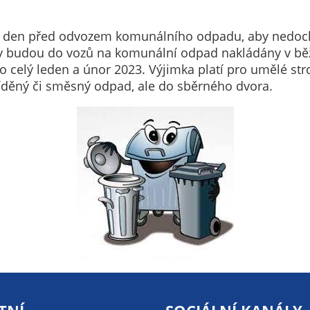
určujeme
počet návštěv
ě den před odvozem komunálního odpadu, aby nedochá
a zdroje
y budou do vozů na komunální odpad nakládány v běž
návštěv našich
 celý leden a únor 2023. Výjimka platí pro umělé st
internetových
íděný či směsný odpad, ale do sběrného dvora.
stránek. Data
získaná
pomocí
těchto
cookies
zpracováváme
souhrnně, bez
použití
identifikátorů,
které ukazují
na konkrétní
uživatelé
našeho webu.