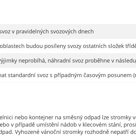
nemohou být
individuálně
deaktivovány
nebo
svoz v pravidelných svozových dnech
aktivovány.
h oblastech budou posíleny svozy ostatních složek tř
Analytické
výjimky neprobíhá, náhradní svoz proběhne v následu
cookies
Analytické
hat standardní svoz s případným časovým posunem (
cookies nám
umožňují
měření
výkonu
našeho webu
a našich
elnici nebo kontejner na směsný odpad lze stromky vol
reklamních
 nebo v případě umístění nádob v klecovém stání, pro
kampaní.
dpad. Vyhozené vánoční stromky rozhodně nepatří d
Jejich pomocí