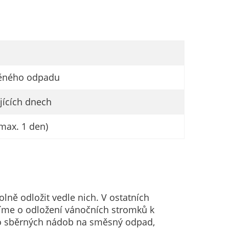
íděného odpadu
jících dnech
max. 1 den)
ně odložit vedle nich. V ostatních
síme o odložení vánočních stromků k
o sběrných nádob na směsný odpad,