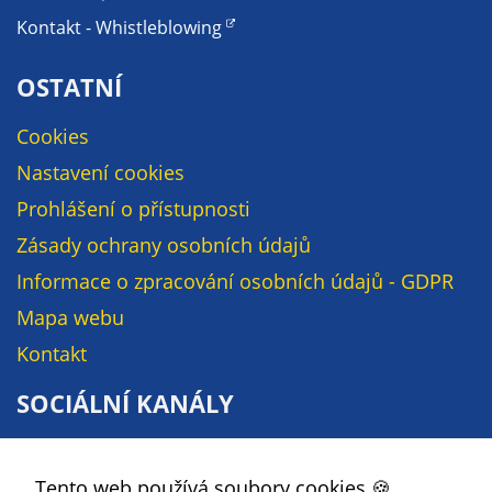
údaje. Pokud
Kontakt - Whistleblowing
nevyjádříte
souhlas, nebudete
OSTATNÍ
příjemcem obsahů
a reklam
Cookies
přizpůsobených
Vašim zájmům.
Nastavení cookies
Prohlášení o přístupnosti
Zásady ochrany osobních údajů
Informace o zpracování osobních údajů - GDPR
Mapa webu
Kontakt
SOCIÁLNÍ KANÁLY
Facebook
Tento web používá soubory cookies 🍪.
YouTube