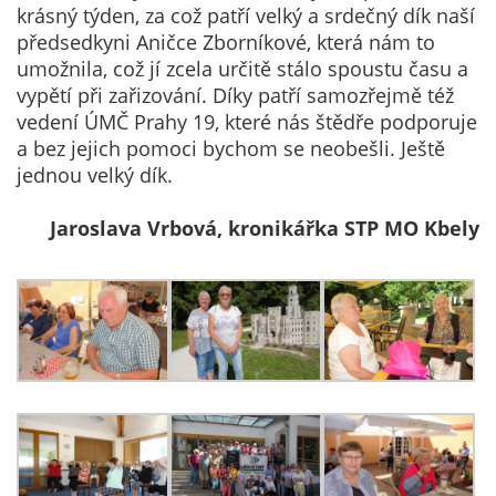
krásný týden, za což patří velký a srdečný dík naší
soubory cookie a
předsedkyni Aničce Zborníkové, která nám to
další technologie,
umožnila, což jí zcela určitě stálo spoustu času a
abychom
vypětí při zařizování. Díky patří samozřejmě též
přizpůsobili naše
vedení ÚMČ Prahy 19, které nás štědře podporuje
webové stránky
a bez jejich pomoci bychom se neobešli. Ještě
potřebám a
jednou velký dík.
zájmům našich
návštěvníků.
Jaroslava Vrbová, kronikářka STP MO Kbely
Reklamní
cookies
Reklamní cookies
používáme my
nebo naši partneři,
abychom Vám
mohli zobrazit
vhodné obsahy
nebo reklamy jak