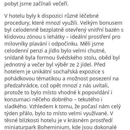
Technické
pobyt jsme začínali večeří.
cookies
Technické
V hotelu byly k dispozici různé léčebné
cookies jsou
procedury, které mnozí využili. Velkým bonusem
nezbytné pro
byl celodenně bezplatně otevřený vnitřní bazén s
správné
klidovou zónou s lehátky – ideální prostření pro
fungování
milovníky plavání i odpočinku. Měli jsme
webu a všech
celodenní penzi a jídlo bylo velmi chutné,
funkcí, které
snídaně byla formou švédského stolu, oběd byl
nabízí.
jednotný a večer byl výběr ze 2 jídel. Před
Nepožadujeme
hotelem je unikátní sochařská expozice s
Váš souhlas s
pohádkovou tématikou a možnost posezení na
využitím
předzahrádce, což opět mnozí z nás uvítali,
technických
protože to bylo místo vhodné k popovídání i
cookies na
konzumaci něčeho dobrého – tekutého i
našem webu. Z
sladkého. Vzhledem k tomu, že počasí nám celý
tohoto důvodu
týden přálo, bylo to místo velmi využívané. V
technické
těsné blízkosti hotelu je v krásném prostředí
cookies
miniaturpark Boheminium, kde jsou dokonalé