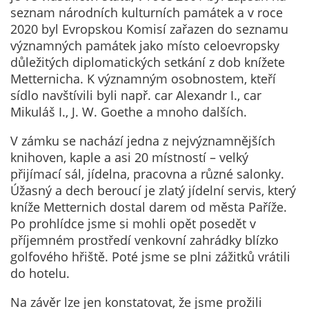
Pokud
seznam národních kulturních památek a v roce
vypnete
2020 byl Evropskou Komisí zařazen do seznamu
používání
významných památek jako místo celoevropsky
analytických
důležitých diplomatických setkání z dob knížete
cookies ve
Metternicha. K významným osobnostem, kteří
vztahu k Vaší
sídlo navštívili byli např. car Alexandr I., car
návštěvě,
Mikuláš I., J. W. Goethe a mnoho dalších.
ztrácíme
možnost
V zámku se nachází jedna z nejvýznamnějších
analýzy
knihoven, kaple a asi 20 místností – velký
výkonu a
přijímací sál, jídelna, pracovna a různé salonky.
optimalizace
Úžasný a dech beroucí je zlatý jídelní servis, který
našich
kníže Metternich dostal darem od města Paříže.
opatření.
Po prohlídce jsme si mohli opět posedět v
příjemném prostředí venkovní zahrádky blízko
golfového hřiště. Poté jsme se plni zážitků vrátili
Personalizované
do hotelu.
soubory cookie
Na závěr lze jen konstatovat, že jsme prožili
Používáme rovněž