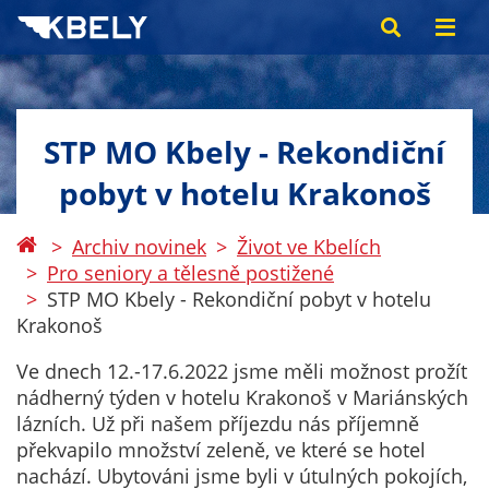
STP MO Kbely - Rekondiční
pobyt v hotelu Krakonoš
Archiv novinek
Život ve Kbelích
Pro seniory a tělesně postižené
STP MO Kbely - Rekondiční pobyt v hotelu
Krakonoš
Ve dnech 12.-17.6.2022 jsme měli možnost prožít
nádherný týden v hotelu Krakonoš v Mariánských
lázních. Už při našem příjezdu nás příjemně
překvapilo množství zeleně, ve které se hotel
nachází. Ubytováni jsme byli v útulných pokojích,