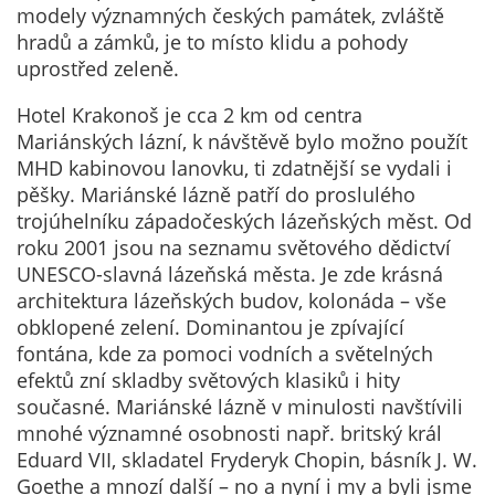
nemohou být
modely významných českých památek, zvláště
individuálně
hradů a zámků, je to místo klidu a pohody
deaktivovány
uprostřed zeleně.
nebo
Hotel Krakonoš je cca 2 km od centra
aktivovány.
Mariánských lázní, k návštěvě bylo možno použít
MHD kabinovou lanovku, ti zdatnější se vydali i
pěšky. Mariánské lázně patří do proslulého
Analytické
trojúhelníku západočeských lázeňských měst. Od
cookies
roku 2001 jsou na seznamu světového dědictví
Analytické
UNESCO-slavná lázeňská města. Je zde krásná
cookies nám
architektura lázeňských budov, kolonáda – vše
umožňují
obklopené zelení. Dominantou je zpívající
měření
fontána, kde za pomoci vodních a světelných
výkonu
efektů zní skladby světových klasiků i hity
našeho webu
současné. Mariánské lázně v minulosti navštívili
a našich
mnohé významné osobnosti např. britský král
reklamních
Eduard VII, skladatel Fryderyk Chopin, básník J. W.
kampaní.
Goethe a mnozí další – no a nyní i my a byli jsme
Jejich pomocí