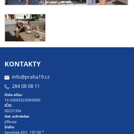
na našich
stránkách, tak na
stránkách třetích
subjektů. Díky
tomu můžeme
vytvářet profily
založené na Vašich
zájmech, tak zvané
KONTAKTY
pseudonymizované
profily. Na základě
info@praha19.cz
těchto informací
není zpravidla
284 08 08 11
možná
číslo účtu:
bezprostřední
19-2000932309/0800
IČO:
identifikace Vaší
00231304
osoby, protože jsou
dat. schránka:
používány pouze
ji9buvp
Sídlo:
pseudonymizované
Semilská 43/1, 197 00