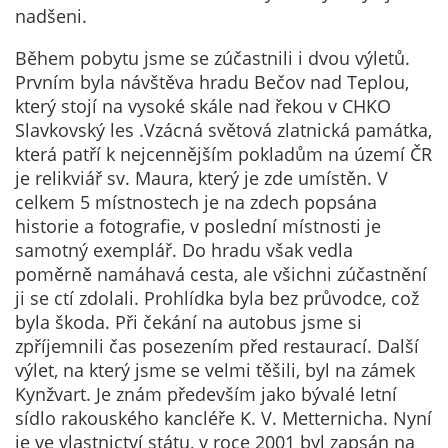
nadšeni.
určujeme
počet návštěv
Během pobytu jsme se zúčastnili i dvou výletů.
a zdroje
Prvním byla návštěva hradu Bečov nad Teplou,
návštěv našich
který stojí na vysoké skále nad řekou v CHKO
internetových
Slavkovský les .Vzácná světová zlatnická památka,
stránek. Data
která patří k nejcennějším pokladům na území ČR
získaná
je relikviář sv. Maura, který je zde umístěn. V
pomocí
celkem 5 místnostech je na zdech popsána
těchto
historie a fotografie, v poslední místnosti je
cookies
samotný exemplář. Do hradu však vedla
zpracováváme
poměrně namáhavá cesta, ale všichni zúčastnění
souhrnně, bez
ji se ctí zdolali. Prohlídka byla bez průvodce, což
použití
byla škoda. Při čekání na autobus jsme si
identifikátorů,
zpříjemnili čas posezením před restaurací. Další
které ukazují
výlet, na který jsme se velmi těšili, byl na zámek
na konkrétní
Kynžvart. Je znám především jako bývalé letní
uživatelé
sídlo rakouského kancléře K. V. Metternicha. Nyní
našeho webu.
je ve vlastnictví státu, v roce 2001 byl zapsán na