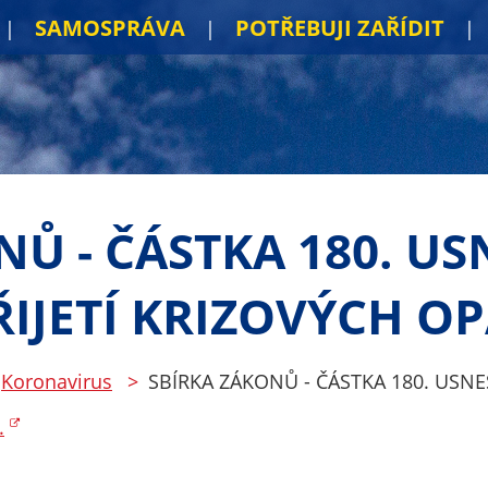
SAMOSPRÁVA
POTŘEBUJI ZAŘÍDIT
NŮ - ČÁSTKA 180. US
ŘIJETÍ KRIZOVÝCH O
Koronavirus
SBÍRKA ZÁKONŮ - ČÁSTKA 180. USNE
.