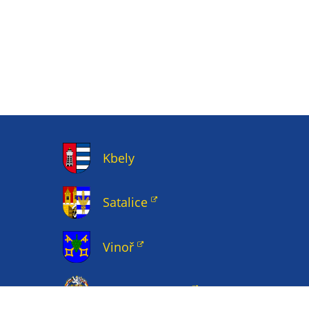
Kbely
Satalice
Vinoř
Magistrát HMP