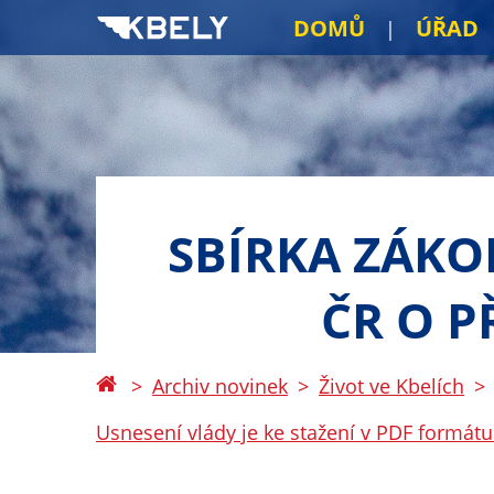
DOMŮ
ÚŘAD
SBÍRKA ZÁKO
ČR O P
Archiv novinek
Život ve Kbelích
Usnesení vlády je ke stažení v PDF formátu