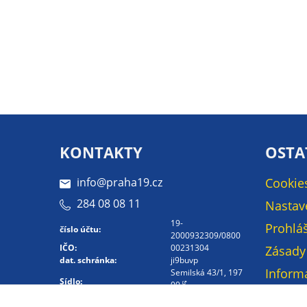
KONTAKTY
OSTA
info@praha19.cz
Cookie
284 08 08 11
Nastav
19-
Prohláš
číslo účtu:
2000932309/0800
IČO:
00231304
Zásady
dat. schránka:
ji9buvp
Inform
Semilská 43/1, 197
Sídlo:
00
osobní
Kontakt -