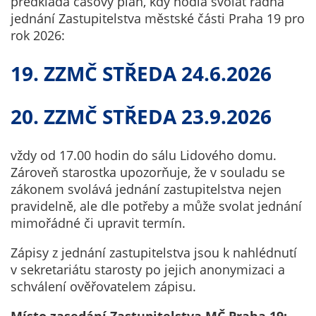
předkládá časový plán, kdy hodlá svolat řádná
Technické
jednání Zastupitelstva městské části Praha 19 pro
cookies
rok 2026:
Technické
cookies jsou
19. ZZMČ STŘEDA 24.6.2026
nezbytné pro
správné
fungování
20. ZZMČ STŘEDA 23.9.2026
webu a všech
funkcí, které
vždy od 17.00 hodin do sálu Lidového domu.
nabízí.
Zároveň starostka upozorňuje, že v souladu se
Nepožadujeme
zákonem svolává jednání zastupitelstva nejen
Váš souhlas s
pravidelně, ale dle potřeby a může svolat jednání
využitím
mimořádné či upravit termín.
technických
cookies na
Zápisy z jednání zastupitelstva jsou k nahlédnutí
našem webu. Z
v sekretariátu starosty po jejich anonymizaci a
tohoto důvodu
schválení ověřovatelem zápisu.
technické
cookies
Místo zasedání Zastupitelstva MČ Praha 19: