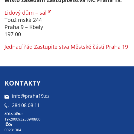
nemohou být
individuálně
Lidový dům – sál
deaktivovány
Toužimská 244
nebo
Praha 9 – Kbely
aktivovány.
197 00
Jednací řád Zastupitelstva Městské části Praha 19
Analytické
cookies
Analytické
cookies nám
KONTAKTY
umožňují
měření
info@praha19.cz
výkonu
našeho webu
284 08 08 11
a našich
číslo účtu:
reklamních
19-2000932309/0800
IČO:
kampaní.
00231304
Jejich pomocí