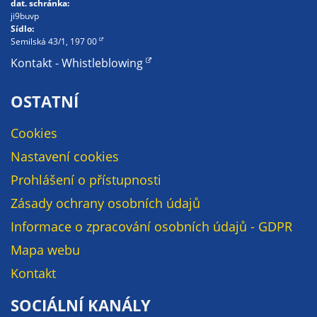
dat. schránka:
určujeme
ji9buvp
Sídlo:
počet návštěv
Semilská 43/1, 197 00
a zdroje
Kontakt - Whistleblowing
návštěv našich
internetových
OSTATNÍ
stránek. Data
získaná
Cookies
pomocí
těchto
Nastavení cookies
cookies
Prohlášení o přístupnosti
zpracováváme
souhrnně, bez
Zásady ochrany osobních údajů
použití
Informace o zpracování osobních údajů - GDPR
identifikátorů,
Mapa webu
které ukazují
na konkrétní
Kontakt
uživatelé
SOCIÁLNÍ KANÁLY
našeho webu.