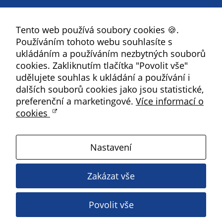
Pokud
Facebook
vypnete
používání
Tento web používá soubory cookies 🍪.
YouTube
analytických
Používáním tohoto webu souhlasíte s
Instagram
cookies ve
ukládáním a používáním nezbytných souborů
vztahu k Vaší
RSS
cookies. Zakliknutím tlačítka "Povolit vše"
návštěvě,
udělujete souhlas k ukládání a používání i
ztrácíme
dalších souborů cookies jako jsou statistické,
Kbely
možnost
preferenční a marketingové.
Více informací o
analýzy
cookies
Satalice
výkonu a
optimalizace
našich
Nastavení
Vinoř
opatření.
Zakázat vše
Magistrát HMP
Personalizované
soubory cookie
Povolit vše
Copyright ©
2026 Úřad městské části Praha 19
Používáme rovněž