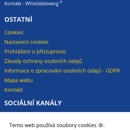
údaje. Pokud
Kontakt - Whistleblowing
nevyjádříte
souhlas, nebudete
OSTATNÍ
příjemcem obsahů
a reklam
Cookies
přizpůsobených
Nastavení cookies
Vašim zájmům.
Prohlášení o přístupnosti
Zásady ochrany osobních údajů
Informace o zpracování osobních údajů - GDPR
Mapa webu
Kontakt
SOCIÁLNÍ KANÁLY
Facebook
Tento web používá soubory cookies 🍪.
YouTube