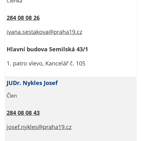
Členka
určujeme
počet návštěv
284 08 08 26
a zdroje
návštěv našich
ivana.sestakova@praha19.cz
internetových
stránek. Data
Hlavní budova Semilská 43/1
získaná
pomocí
1. patro vlevo, Kancelář č. 105
těchto
cookies
zpracováváme
JUDr. Nykles Josef
souhrnně, bez
Člen
použití
identifikátorů,
které ukazují
284 08 08 43
na konkrétní
josef.nykles@praha19.cz
uživatelé
našeho webu.