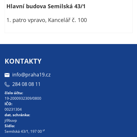
Hlavní budova Semilská 43/1
na našich
stránkách, tak na
1. patro vpravo, Kancelář č. 100
stránkách třetích
subjektů. Díky
tomu můžeme
vytvářet profily
založené na Vašich
zájmech, tak zvané
KONTAKTY
pseudonymizované
profily. Na základě
info@praha19.cz
těchto informací
284 08 08 11
není zpravidla
číslo účtu:
možná
19-2000932309/0800
bezprostřední
IČO:
identifikace Vaší
00231304
dat. schránka:
osoby, protože jsou
ji9buvp
používány pouze
Sídlo:
pseudonymizované
Semilská 43/1, 197 00