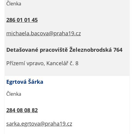
Členka
soubory cookie a
další technologie,
abychom
286 01 01 45
přizpůsobili naše
webové stránky
michaela.bacova@praha19.cz
potřebám a
zájmům našich
Detašované pracoviště Železnobrodská 764
návštěvníků.
Přízemí vpravo, Kancelář č. 8
Reklamní
Egrtová Šárka
cookies
Reklamní cookies
Členka
používáme my
nebo naši partneři,
284 08 08 82
abychom Vám
mohli zobrazit
sarka.egrtova@praha19.cz
vhodné obsahy
nebo reklamy jak