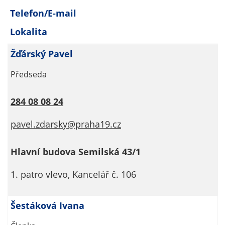
nemohou být
Telefon/E-mail
individuálně
deaktivovány
Lokalita
nebo
Žďárský Pavel
aktivovány.
Předseda
Analytické
284 08 08 24
cookies
Analytické
pavel.zdarsky@praha19.cz
cookies nám
umožňují
měření
Hlavní budova Semilská 43/1
výkonu
1. patro vlevo, Kancelář č. 106
našeho webu
a našich
reklamních
Šestáková Ivana
kampaní.
Jejich pomocí