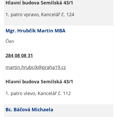
Pokud
Hlavní budova Semilská 43/1
vypnete
používání
1. patro vpravo, Kancelář č. 124
analytických
cookies ve
Mgr. Hrubčík Martin MBA
vztahu k Vaší
návštěvě,
Člen
ztrácíme
možnost
284 08 08 31
analýzy
výkonu a
martin.hrubcik@praha19.cz
optimalizace
našich
Hlavní budova Semilská 43/1
opatření.
1. patro vlevo, Kancelář č. 112
Personalizované
soubory cookie
Bc. Báčová Michaela
Používáme rovněž