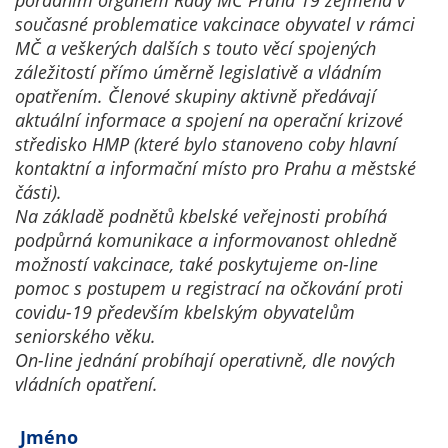
poradním orgánem Rady MČ Praha 19 zejména v
Technické
současné problematice vakcinace obyvatel v rámci
cookies
MČ a veškerých dalších s touto věcí spojených
Technické
záležitostí přímo úměrně legislativě a vládním
cookies jsou
opatřením. Členové skupiny aktivně předávají
nezbytné pro
aktuální informace a spojení na operační krizové
správné
středisko HMP (které bylo stanoveno coby hlavní
fungování
kontaktní a informační místo pro Prahu a městské
webu a všech
části).
funkcí, které
Na základě podnětů kbelské veřejnosti probíhá
nabízí.
podpůrná komunikace a informovanost ohledně
Nepožadujeme
možností vakcinace, také poskytujeme on-line
Váš souhlas s
pomoc s postupem u registrací na očkování proti
využitím
covidu-19 především kbelským obyvatelům
technických
seniorského věku.
cookies na
On-line jednání probíhají operativně, dle nových
našem webu. Z
vládních opatření.
tohoto důvodu
technické
cookies
Jméno