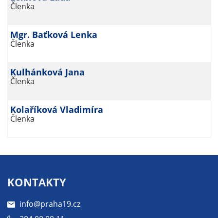
Členka
soubory cookie a
další technologie,
abychom
Mgr. Baťková Lenka
přizpůsobili naše
Členka
webové stránky
potřebám a
Kulhánková Jana
zájmům našich
Členka
návštěvníků.
Kolaříková Vladimíra
Členka
Reklamní
cookies
Reklamní cookies
používáme my
nebo naši partneři,
KONTAKTY
abychom Vám
mohli zobrazit
info@praha19.cz
vhodné obsahy
nebo reklamy jak