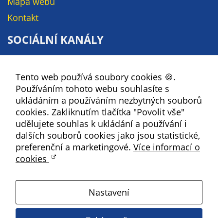
Mapa webu
údaje. Pokud
nevyjádříte
Kontakt
souhlas, nebudete
SOCIÁLNÍ KANÁLY
příjemcem obsahů
a reklam
Facebook
přizpůsobených
Vašim zájmům.
Tento web používá soubory cookies 🍪.
YouTube
Používáním tohoto webu souhlasíte s
Instagram
ukládáním a používáním nezbytných souborů
RSS
cookies. Zakliknutím tlačítka "Povolit vše"
udělujete souhlas k ukládání a používání i
Kbely
dalších souborů cookies jako jsou statistické,
preferenční a marketingové.
Více informací o
cookies
Satalice
Nastavení
Vinoř