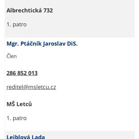
Pokud
vypnete
Albrechtická 732
používání
analytických
1. patro
cookies ve
vztahu k Vaší
Mgr. Ptáčník Jaroslav DiS.
návštěvě,
ztrácíme
Člen
možnost
analýzy
286 852 013
výkonu a
optimalizace
reditel@msletcu.cz
našich
opatření.
MŠ Letců
1. patro
Personalizované
soubory cookie
Používáme rovněž
Leiblová Lada