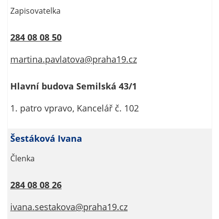
nemohou být
Zapisovatelka
individuálně
deaktivovány
284 08 08 50
nebo
aktivovány.
martina.pavlatova@praha19.cz
Hlavní budova Semilská 43/1
Analytické
cookies
1. patro vpravo, Kancelář č. 102
Analytické
cookies nám
umožňují
Šestáková Ivana
měření
Členka
výkonu
našeho webu
a našich
284 08 08 26
reklamních
kampaní.
ivana.sestakova@praha19.cz
Jejich pomocí