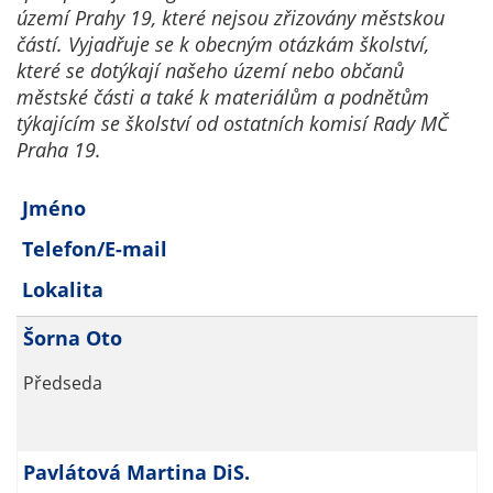
Technické
území Prahy 19, které nejsou zřizovány městskou
cookies
částí. Vyjadřuje se k obecným otázkám školství,
Technické
které se dotýkají našeho území nebo občanů
cookies jsou
městské části a také k materiálům a podnětům
nezbytné pro
týkajícím se školství od ostatních komisí Rady MČ
správné
Praha 19.
fungování
webu a všech
Jméno
funkcí, které
nabízí.
Telefon/E-mail
Nepožadujeme
Lokalita
Váš souhlas s
využitím
Šorna Oto
technických
cookies na
Předseda
našem webu. Z
tohoto důvodu
technické
Pavlátová Martina DiS.
cookies