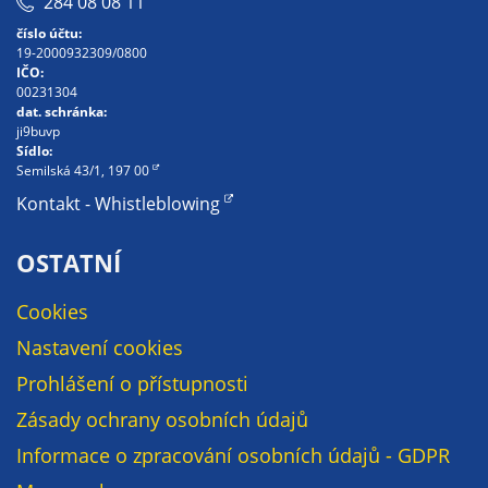
284 08 08 11
na našich
číslo účtu:
stránkách, tak na
19-2000932309/0800
IČO:
stránkách třetích
00231304
subjektů. Díky
dat. schránka:
tomu můžeme
ji9buvp
Sídlo:
vytvářet profily
Semilská 43/1, 197 00
založené na Vašich
Kontakt - Whistleblowing
zájmech, tak zvané
pseudonymizované
OSTATNÍ
profily. Na základě
těchto informací
Cookies
není zpravidla
možná
Nastavení cookies
bezprostřední
Prohlášení o přístupnosti
identifikace Vaší
osoby, protože jsou
Zásady ochrany osobních údajů
používány pouze
Informace o zpracování osobních údajů - GDPR
pseudonymizované