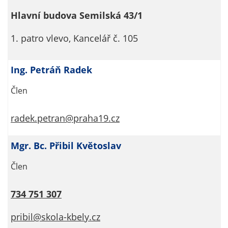
určujeme
Hlavní budova Semilská 43/1
počet návštěv
a zdroje
1. patro vlevo, Kancelář č. 105
návštěv našich
internetových
Ing. Petráň Radek
stránek. Data
získaná
Člen
pomocí
těchto
radek.petran@praha19.cz
cookies
zpracováváme
souhrnně, bez
Mgr. Bc. Přibil Květoslav
použití
Člen
identifikátorů,
které ukazují
734 751 307
na konkrétní
uživatelé
pribil@skola-kbely.cz
našeho webu.