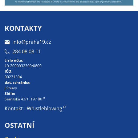
určujeme
počet návštěv
a zdroje
KONTAKTY
návštěv našich
internetových
info@praha19.cz
stránek. Data
získaná
284 08 08 11
pomocí
číslo účtu:
těchto
19-2000932309/0800
IČO:
cookies
00231304
zpracováváme
dat. schránka:
souhrnně, bez
ji9buvp
Sídlo:
použití
Semilská 43/1, 197 00
identifikátorů,
Kontakt - Whistleblowing
které ukazují
na konkrétní
OSTATNÍ
uživatelé
našeho webu.