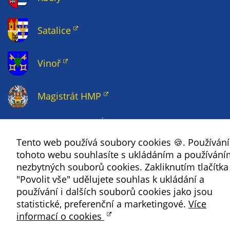
soubory cookie a
další technologie,
Satalice
abychom
přizpůsobili naše
webové stránky
Vinoř
potřebám a
zájmům našich
návštěvníků.
Magistrát HMP
Copyright ©
2026 Úřad městské části Praha 19
Reklamní
Tento web používá soubory cookies 🍪. Používán
cookies
tohoto webu souhlasíte s ukládáním a používání
Reklamní cookies
nezbytných souborů cookies. Zakliknutím tlačítka
používáme my
"Povolit vše" udělujete souhlas k ukládání a
nebo naši partneři,
používání i dalších souborů cookies jako jsou
abychom Vám
statistické, preferenční a marketingové.
Více
mohli zobrazit
informací o cookies
vhodné obsahy
nebo reklamy jak