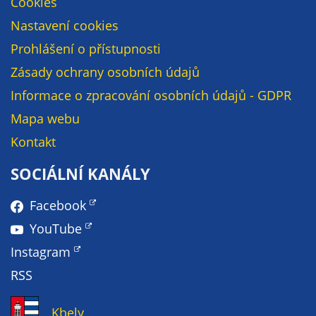
Cookies
Pokud
vypnete
Nastavení cookies
používání
Prohlášení o přístupnosti
analytických
cookies ve
Zásady ochrany osobních údajů
vztahu k Vaší
Informace o zpracování osobních údajů - GDPR
návštěvě,
Mapa webu
ztrácíme
možnost
Kontakt
analýzy
SOCIÁLNÍ KANÁLY
výkonu a
optimalizace
Facebook
našich
opatření.
YouTube
Instagram
Personalizované
RSS
soubory cookie
Používáme rovněž
Kbely