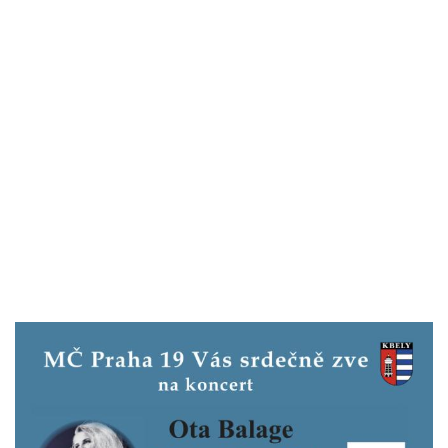
Technické
cookies
Technické
cookies jsou
nezbytné pro
správné
fungování
webu a všech
funkcí, které
nabízí.
Nepožadujeme
Váš souhlas s
využitím
technických
cookies na
našem webu. Z
tohoto důvodu
technické
cookies