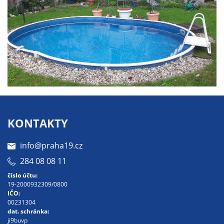
Po
vy
pou
ana
coo
vzt
náv
ztr
mo
ana
KONTAKTY
výk
opt
info@praha19.cz
naš
opa
284 08 08 11
číslo účtu:
19-2000932309/0800
Pe
IČO:
00231304
so
dat. schránka:
Po
ji9buvp