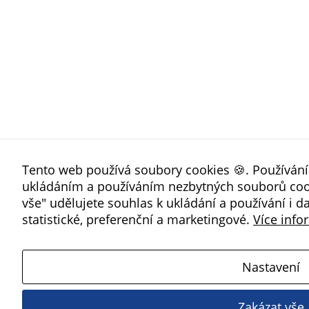
Tento web používá soubory cookies 🍪. Používán
ukládáním a používáním nezbytných souborů cooki
vše" udělujete souhlas k ukládání a používání i d
statistické, preferenční a marketingové.
Více info
Nastavení
Zakázat vše