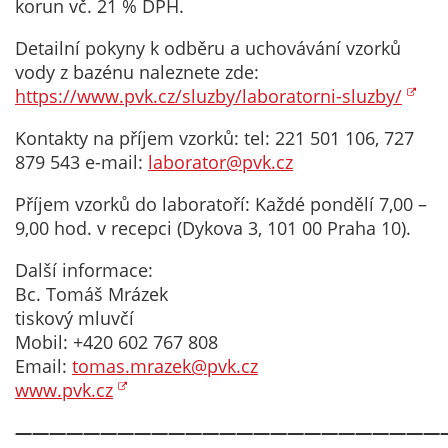
korun vč. 21 % DPH.
ne
ind
Detailní pokyny k odběru a uchovávání vzorků
dea
vody z bazénu naleznete zde:
ne
https://www.pvk.cz/sluzby/laboratorni-sluzby/
akt
Kontakty na příjem vzorků: tel: 221 501 106, 727
879 543 e-mail:
laborator@pvk.cz
An
co
Příjem vzorků do laboratoří: Každé pondělí 7,00 –
9,00 hod. v recepci (Dykova 3, 101 00 Praha 10).
Ana
co
Další informace:
um
Bc. Tomáš Mrázek
mě
tiskový mluvčí
vý
Mobil: +420 602 767 808
na
Email:
tomas.mrazek@pvk.cz
a n
www.pvk.cz
re
ka
—————————————————————————
Jej