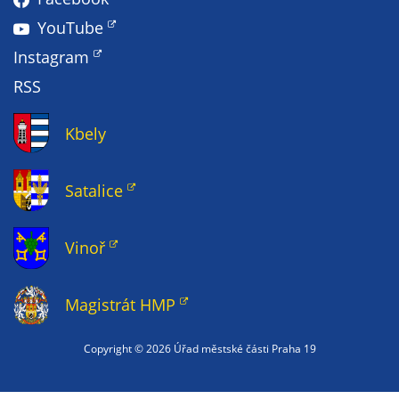
na 
YouTube
str
Instagram
str
sub
RSS
to
vyt
Kbely
zal
záj
Satalice
ps
pro
těc
Vinoř
nen
mo
be
Magistrát HMP
ide
oso
Copyright ©
2026 Úřad městské části Praha 19
po
ps