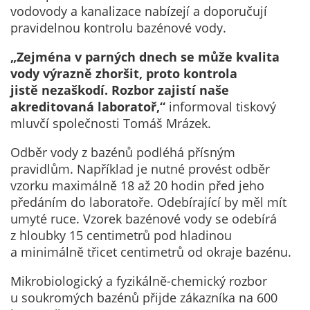
Te
vodovody a kanalizace nabízejí a doporučují
co
pravidelnou kontrolu bazénové vody.
Te
coo
„Zejména v parných dnech se může kvalita
ne
vody výrazně zhoršit, proto kontrola
sp
jistě nezaškodí. Rozbor zajistí naše
fun
akreditovaná laboratoř,“
informoval tiskový
we
mluvčí společnosti Tomáš Mrázek.
fun
Odběr vody z bazénů podléhá přísným
nab
pravidlům. Například je nutné provést odběr
Ne
vzorku maximálně 18 až 20 hodin před jeho
Váš
předáním do laboratoře. Odebírající by měl mít
vyu
umyté ruce. Vzorek bazénové vody se odebírá
tec
z hloubky 15 centimetrů pod hladinou
coo
a minimálně třicet centimetrů od okraje bazénu.
na
to
Mikrobiologický a fyzikálně-chemický rozbor
tec
u soukromých bazénů přijde zákazníka na 600
co