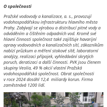
ur
O společnosti
poč
Pražské vodovody a kanalizace, a. s., provozují
a z
vodohospodářskou infrastrukturu hlavního města
náv
Prahy. Zabývají se výrobou a distribucí pitné vody a
int
odváděním a čištěním odpadních vod. Kromě své
str
hlavní činnosti společnost také zajišťuje havarijní
zís
opravy vodovodních a kanalizačních sítí, zákazníkům
po
nabízí průzkum a měření stokové sítě, laboratorní
těc
analýzy, realizaci přípojek, vyhledávání skrytých
co
poruch, deratizaci a další činnosti. PVK jsou členem
zp
skupiny Veolia, 49 % akcií vlastní Pražská
so
vodohospodářská společnost. Obrat společnosti
pou
v roce 2024 dosáhl 12,4 miliardy korun. Firma
ide
zaměstnává 1200 lidí.
kte
na 
uži
na