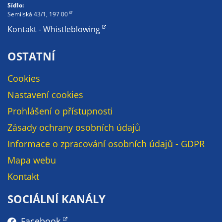
Sídlo:
sou
Semilská 43/1, 197 00
dal
Kontakt - Whistleblowing
ab
při
OSTATNÍ
we
po
Cookies
zá
náv
Nastavení cookies
Prohlášení o přístupnosti
Re
Zásady ochrany osobních údajů
co
Informace o zpracování osobních údajů - GDPR
Re
Mapa webu
po
neb
Kontakt
ab
SOCIÁLNÍ KANÁLY
moh
vh
Facebook
neb