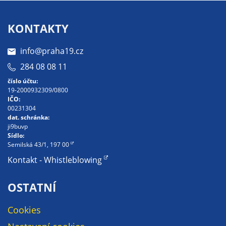
Pokud
vypnete
používání
KONTAKTY
analytických
cookies ve
info@praha19.cz
vztahu k Vaší
284 08 08 11
návštěvě,
číslo účtu:
ztrácíme
19-2000932309/0800
možnost
IČO:
00231304
analýzy
dat. schránka:
výkonu a
ji9buvp
optimalizace
Sídlo:
Semilská 43/1, 197 00
našich
opatření.
Kontakt - Whistleblowing
OSTATNÍ
Personalizované
soubory cookie
Cookies
Používáme rovněž