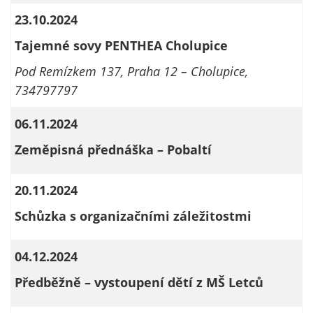
nemohou být
23.10.2024
individuálně
deaktivovány
Tajemné sovy PENTHEA Cholupice
nebo
Pod Remízkem 137, Praha 12 – Cholupice,
aktivovány.
734797797
06.11.2024
Analytické
cookies
Zeměpisná přednáška – Pobaltí
Analytické
cookies nám
20.11.2024
umožňují
měření
Schůzka s organizačními záležitostmi
výkonu
našeho webu
04.12.2024
a našich
reklamních
Předběžně – vystoupení dětí z MŠ Letců
kampaní.
Jejich pomocí