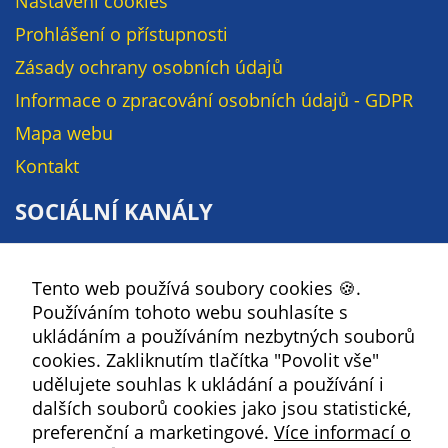
Nastavení cookies
soubory cookie a
Prohlášení o přístupnosti
další technologie,
abychom
Zásady ochrany osobních údajů
přizpůsobili naše
Informace o zpracování osobních údajů - GDPR
webové stránky
Mapa webu
potřebám a
zájmům našich
Kontakt
návštěvníků.
SOCIÁLNÍ KANÁLY
Reklamní
Facebook
cookies
Tento web používá soubory cookies 🍪.
YouTube
Reklamní cookies
Používáním tohoto webu souhlasíte s
Instagram
používáme my
ukládáním a používáním nezbytných souborů
nebo naši partneři,
RSS
cookies. Zakliknutím tlačítka "Povolit vše"
abychom Vám
udělujete souhlas k ukládání a používání i
mohli zobrazit
Kbely
dalších souborů cookies jako jsou statistické,
vhodné obsahy
preferenční a marketingové.
Více informací o
nebo reklamy jak