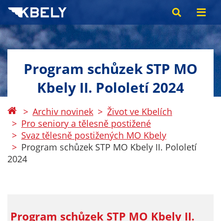
Program schůzek STP MO
Kbely II. Pololetí 2024
Archiv novinek
Život ve Kbelích
Pro seniory a tělesně postižené
Svaz tělesně postižených MO Kbely
Program schůzek STP MO Kbely II. Pololetí
2024
Program schůzek STP MO Kbely II.