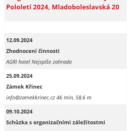
Technické
Pololetí 2024, Mladoboleslavská 20
cookies
Technické
cookies jsou
nezbytné pro
správné
12.09.2024
fungování
webu a všech
Zhodnocení činnosti
funkcí, které
AGRI hotel Nejspíše zahrada
nabízí.
Nepožadujeme
25.09.2024
Váš souhlas s
využitím
Zámek Křinec
technických
info@zamekkrinec.cz 46 min, 58,6 m
cookies na
našem webu. Z
09.10.2024
tohoto důvodu
technické
Schůzka s organizačními záležitostmi
cookies