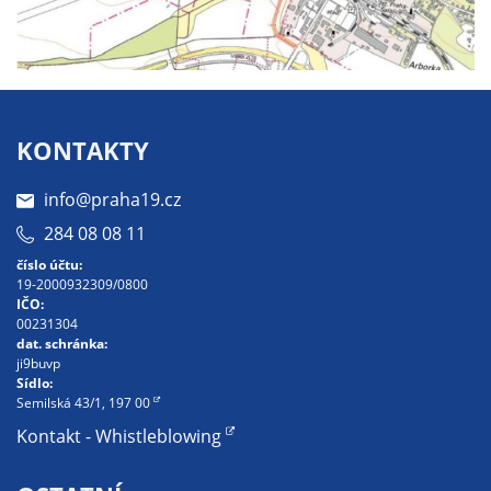
Pokud
vypnete
používání
analytických
cookies ve
vztahu k Vaší
KONTAKTY
návštěvě,
ztrácíme
info@praha19.cz
možnost
284 08 08 11
analýzy
číslo účtu:
výkonu a
19-2000932309/0800
optimalizace
IČO:
našich
00231304
dat. schránka:
opatření.
ji9buvp
Sídlo:
Semilská 43/1, 197 00
Personalizované
Kontakt - Whistleblowing
soubory cookie
Používáme rovněž