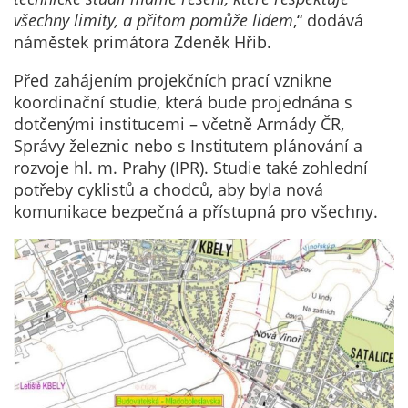
určujeme
všechny limity, a přitom pomůže lidem
,“ dodává
počet návštěv
náměstek primátora Zdeněk Hřib.
a zdroje
Před zahájením projekčních prací vznikne
návštěv našich
koordinační studie, která bude projednána s
internetových
dotčenými institucemi – včetně Armády ČR,
stránek. Data
Správy železnic nebo s Institutem plánování a
získaná
rozvoje hl. m. Prahy (IPR). Studie také zohlední
pomocí
potřeby cyklistů a chodců, aby byla nová
těchto
komunikace bezpečná a přístupná pro všechny.
cookies
zpracováváme
souhrnně, bez
použití
identifikátorů,
které ukazují
na konkrétní
uživatelé
našeho webu.