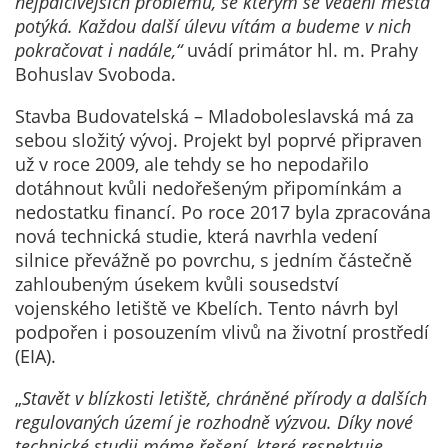
nejpalčivějších problémů, se kterým se vedení města
nemohou být
potýká. Každou další úlevu vítám a budeme v nich
individuálně
pokračovat i nadále,“
uvádí primátor hl. m. Prahy
deaktivovány
Bohuslav Svoboda.
nebo
aktivovány.
Stavba Budovatelská – Mladoboleslavská má za
sebou složitý vývoj. Projekt byl poprvé připraven
už v roce 2009, ale tehdy se ho nepodařilo
Analytické
dotáhnout kvůli nedořešeným připomínkám a
cookies
nedostatku financí. Po roce 2017 byla zpracována
Analytické
nová technická studie, která navrhla vedení
cookies nám
silnice převážně po povrchu, s jedním částečně
umožňují
zahloubeným úsekem kvůli sousedství
měření
vojenského letiště ve Kbelích. Tento návrh byl
výkonu
podpořen i posouzením vlivů na životní prostředí
našeho webu
(EIA).
a našich
reklamních
„
Stavět v blízkosti letiště, chráněné přírody a dalších
kampaní.
regulovaných území je rozhodně výzvou. Díky nové
Jejich pomocí
technické studii máme řešení, které respektuje