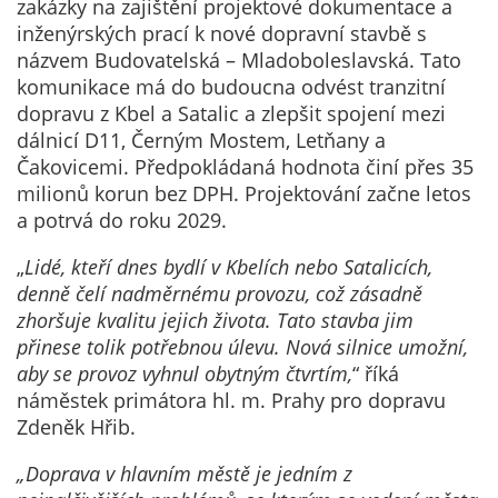
Technické
zakázky na zajištění projektové dokumentace a
cookies
inženýrských prací k nové dopravní stavbě s
Technické
názvem Budovatelská – Mladoboleslavská. Tato
cookies jsou
komunikace má do budoucna odvést tranzitní
nezbytné pro
dopravu z Kbel a Satalic a zlepšit spojení mezi
správné
dálnicí D11, Černým Mostem, Letňany a
fungování
Čakovicemi. Předpokládaná hodnota činí přes 35
webu a všech
milionů korun bez DPH. Projektování začne letos
funkcí, které
a potrvá do roku 2029.
nabízí.
„
Lidé, kteří dnes bydlí v Kbelích nebo Satalicích,
Nepožadujeme
denně čelí nadměrnému provozu, což zásadně
Váš souhlas s
zhoršuje kvalitu jejich života. Tato stavba jim
využitím
přinese tolik potřebnou úlevu. Nová silnice umožní,
technických
aby se provoz vyhnul obytným čtvrtím,
“ říká
cookies na
náměstek primátora hl. m. Prahy pro dopravu
našem webu. Z
Zdeněk Hřib.
tohoto důvodu
technické
„Doprava v hlavním městě je jedním z
cookies