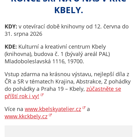
Technické
KBELY.
cookies
Technické
cookies jsou
KDY:
v otevírací době knihovny od 12. června do
nezbytné pro
31. srpna 2026
správné
fungování
KDE:
Kulturní a kreativní centrum Kbely
webu a všech
(knihovna), budova č. 1 (bývalý areál PAL)
funkcí, které
Mladoboleslavská 1116, 19700.
nabízí.
Vstup zdarma na krásnou výstavu, nejlepší díla z
Nepožadujeme
ČR a SR v tématech Krajina, Abstrakce, Z pohádky
Váš souhlas s
do pohádky a Praha 19 – Kbely,
zúčastněte se
využitím
příští rok i vy!
technických
cookies na
Více na
www.kbelskyatelier.cz
a
našem webu. Z
www.kkckbely.cz
tohoto důvodu
technické
cookies