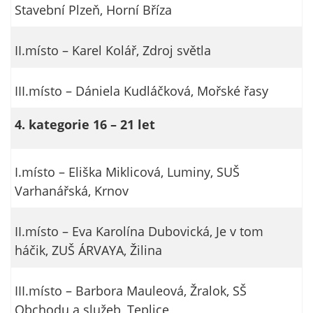
Stavební Plzeň, Horní Bříza
II.místo – Karel Kolář, Zdroj světla
III.místo – Dániela Kudláčková, Mořské řasy
4. kategorie 16 – 21 let
I.místo – Eliška Miklicová, Luminy, SUŠ
Varhanářská, Krnov
II.místo – Eva Karolína Dubovická, Je v tom
háčik, ZUŠ ÁRVAYA, Žilina
III.místo – Barbora Mauleová, Žralok, SŠ
Obchodu a služeb, Teplice