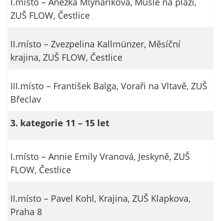
I.místo – Anežka Mlynáriková, Mušle na pláži,
určujeme
ZUŠ FLOW, Čestlice
počet návštěv
a zdroje
II.místo – Zvezpelina Kallmünzer, Měsíční
návštěv našich
krajina, ZUŠ FLOW, Čestlice
internetových
stránek. Data
získaná
III.místo – František Balga, Voraři na Vltavě, ZUŠ
pomocí
Břeclav
těchto
cookies
3. kategorie 11 – 15 let
zpracováváme
souhrnně, bez
použití
I.místo – Annie Emily Vranová, Jeskyně, ZUŠ
identifikátorů,
FLOW, Čestlice
které ukazují
na konkrétní
II.místo – Pavel Kohl, Krajina, ZUŠ Klapkova,
uživatelé
našeho webu.
Praha 8