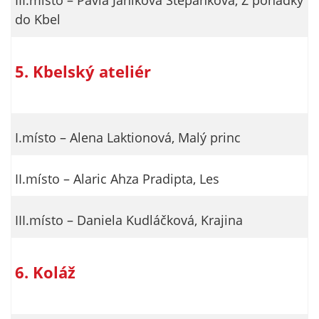
III.místo – Pavla Janíková Štěpánková, Z pohádky
do Kbel
5. Kbelský ateliér
I.místo – Alena Laktionová, Malý princ
II.místo – Alaric Ahza Pradipta, Les
III.místo – Daniela Kudláčková, Krajina
6. Koláž