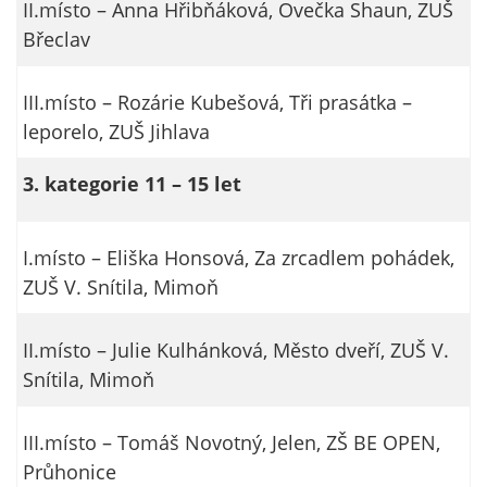
údaje. Pokud
II.místo – Anna Hřibňáková, Ovečka Shaun, ZUŠ
nevyjádříte
Břeclav
souhlas, nebudete
příjemcem obsahů
III.místo – Rozárie Kubešová, Tři prasátka –
a reklam
leporelo, ZUŠ Jihlava
přizpůsobených
Vašim zájmům.
3. kategorie 11 – 15 let
I.místo – Eliška Honsová, Za zrcadlem pohádek,
ZUŠ V. Snítila, Mimoň
II.místo – Julie Kulhánková, Město dveří, ZUŠ V.
Snítila, Mimoň
III.místo – Tomáš Novotný, Jelen, ZŠ BE OPEN,
Průhonice