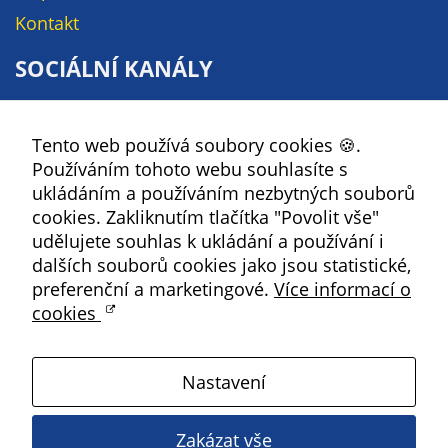
Kontakt
SOCIÁLNÍ KANÁLY
Facebook
Tento web používá soubory cookies 🍪.
YouTube
Používáním tohoto webu souhlasíte s
Instagram
ukládáním a používáním nezbytných souborů
RSS
cookies. Zakliknutím tlačítka "Povolit vše"
udělujete souhlas k ukládání a používání i
Kbely
dalších souborů cookies jako jsou statistické,
preferenční a marketingové.
Více informací o
cookies
Satalice
Nastavení
Vinoř
Zakázat vše