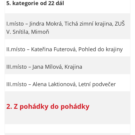
5. kategorie od 22 dál
soubory cookie a
další technologie,
abychom
I.místo – Jindra Mokrá, Tichá zimní krajina, ZUŠ
přizpůsobili naše
V. Snítila, Mimoň
webové stránky
potřebám a
zájmům našich
II.místo – Kateřina Futerová, Pohled do krajiny
návštěvníků.
III.místo – Jana Mílová, Krajina
Reklamní
cookies
III.místo – Alena Laktionová, Letní podvečer
Reklamní cookies
používáme my
2. Z pohádky do pohádky
nebo naši partneři,
abychom Vám
mohli zobrazit
vhodné obsahy
nebo reklamy jak