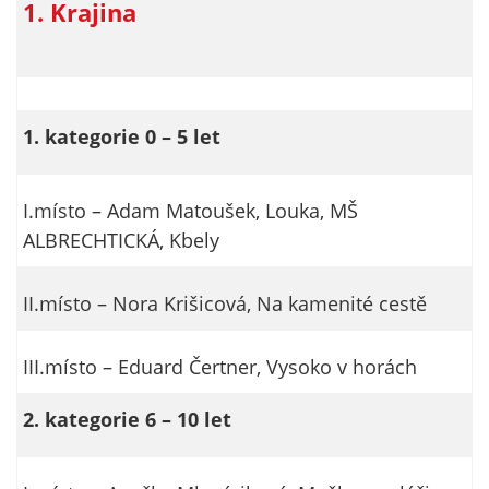
1. Krajina
nemohou být
individuálně
deaktivovány
nebo
aktivovány.
1. kategorie 0 – 5 let
Analytické
I.místo – Adam Matoušek, Louka, MŠ
cookies
ALBRECHTICKÁ, Kbely
Analytické
cookies nám
umožňují
II.místo – Nora Krišicová, Na kamenité cestě
měření
výkonu
III.místo – Eduard Čertner, Vysoko v horách
našeho webu
a našich
2. kategorie 6 – 10 let
reklamních
kampaní.
Jejich pomocí