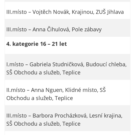
Pokud
vypnete
III.místo – Vojtěch Novák, Krajinou, ZUŠ Jihlava
používání
analytických
III.místo – Anna Čihulová, Pole zábavy
cookies ve
vztahu k Vaší
4. kategorie 16 – 21 let
návštěvě,
ztrácíme
možnost
I.místo – Gabriela Studničková, Budoucí chleba,
analýzy
SŠ Obchodu a služeb, Teplice
výkonu a
optimalizace
našich
II.místo – Anna Nguen, Klidné místo, SŠ
opatření.
Obchodu a služeb, Teplice
III.místo – Barbora Procházková, Lesní krajina,
Personalizované
SŠ Obchodu a služeb, Teplice
soubory cookie
Používáme rovněž