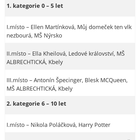
1. kategorie 0 – 5 let
na našich
stránkách, tak na
stránkách třetích
I.místo – Ellen Martínková, Můj domeček ten vlk
subjektů. Díky
nezbourá, MŠ Nýrsko
tomu můžeme
vytvářet profily
založené na Vašich
II.místo – Ella Kheilová, Ledové království, MŠ
zájmech, tak zvané
ALBRECHTICKÁ, Kbely
pseudonymizované
profily. Na základě
III.místo – Antonín Špecinger, Blesk MCQueen,
těchto informací
MŠ ALBRECHTICKÁ, Kbely
není zpravidla
možná
2. kategorie 6 – 10 let
bezprostřední
identifikace Vaší
osoby, protože jsou
I.místo – Nikola Poláčková, Harry Potter
používány pouze
pseudonymizované