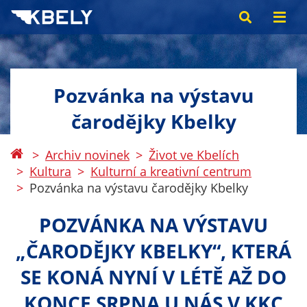
Pozvánka na výstavu
čarodějky Kbelky
Archiv novinek
Život ve Kbelích
Kultura
Kulturní a kreativní centrum
Pozvánka na výstavu čarodějky Kbelky
POZVÁNKA NA VÝSTAVU
„ČARODĚJKY KBELKY“, KTERÁ
SE KONÁ NYNÍ V LÉTĚ AŽ DO
KONCE SRPNA U NÁS V KKC