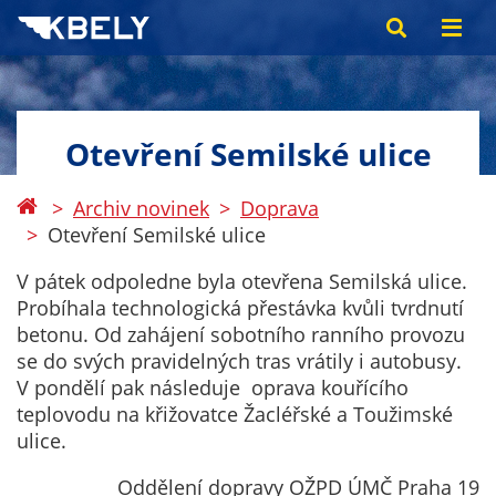
Otevření Semilské ulice
Archiv novinek
Doprava
Otevření Semilské ulice
V pátek odpoledne byla otevřena Semilská ulice.
Probíhala technologická přestávka kvůli tvrdnutí
betonu. Od zahájení sobotního ranního provozu
se do svých pravidelných tras vrátily i autobusy.
V pondělí pak následuje oprava kouřícího
teplovodu na křižovatce Žacléřské a Toužimské
ulice.
Oddělení dopravy OŽPD ÚMČ Praha 19