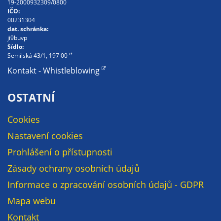
19-2000932309/0800
nemohou být
IČO:
individuálně
00231304
deaktivovány
dat. schránka:
ji9buvp
nebo
Sídlo:
aktivovány.
Semilská 43/1, 197 00
Kontakt - Whistleblowing
Analytické
OSTATNÍ
cookies
Analytické
Cookies
cookies nám
Nastavení cookies
umožňují
měření
Prohlášení o přístupnosti
výkonu
Zásady ochrany osobních údajů
našeho webu
a našich
Informace o zpracování osobních údajů - GDPR
reklamních
Mapa webu
kampaní.
Kontakt
Jejich pomocí