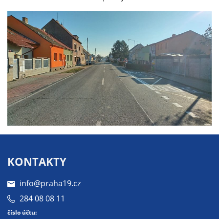
Technické
cookies
Technické
cookies jsou
nezbytné pro
správné
fungování
webu a všech
funkcí, které
nabízí.
Nepožadujeme
Váš souhlas s
využitím
technických
KONTAKTY
cookies na
našem webu. Z
info@praha19.cz
tohoto důvodu
284 08 08 11
technické
cookies
číslo účtu: