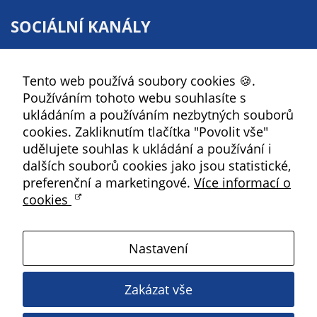
určujeme
SOCIÁLNÍ KANÁLY
počet návštěv
a zdroje
Facebook
návštěv našich
Tento web používá soubory cookies 🍪.
YouTube
internetových
Používáním tohoto webu souhlasíte s
stránek. Data
Instagram
ukládáním a používáním nezbytných souborů
získaná
RSS
cookies. Zakliknutím tlačítka "Povolit vše"
pomocí
udělujete souhlas k ukládání a používání i
těchto
Kbely
dalších souborů cookies jako jsou statistické,
cookies
preferenční a marketingové.
Více informací o
zpracováváme
cookies
souhrnně, bez
Satalice
použití
identifikátorů,
Nastavení
které ukazují
Vinoř
na konkrétní
uživatelé
Zakázat vše
Magistrát HMP
našeho webu.