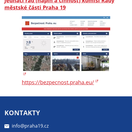
Jednací řád (náplň a činnost) komisí Rady
nemohou být
městské části Praha 19
individuálně
deaktivovány
nebo
aktivovány.
Analytické
cookies
Analytické
cookies nám
umožňují
https://bezpecnost.praha.eu/
měření
výkonu
našeho webu
a našich
KONTAKTY
reklamních
kampaní.
info@praha19.cz
Jejich pomocí