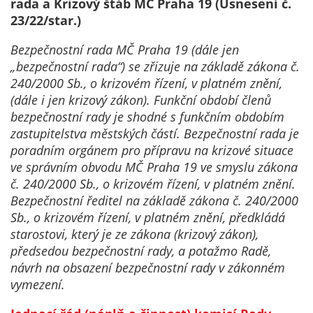
Technické
rada a Krizový štáb MČ Praha 19 (Usnesení č.
cookies
23/22/star.)
Technické
Bezpečnostní rada MČ Praha 19 (dále jen
cookies jsou
„bezpečnostní rada“) se zřizuje na základě zákona č.
nezbytné pro
240/2000 Sb., o krizovém řízení, v platném znění,
správné
(dále i jen krizový zákon). Funkční období členů
fungování
bezpečnostní rady je shodné s funkčním obdobím
webu a všech
zastupitelstva městských částí. Bezpečnostní rada je
funkcí, které
poradním orgánem pro přípravu na krizové situace
nabízí.
ve správním obvodu MČ Praha 19 ve smyslu zákona
Nepožadujeme
č. 240/2000 Sb., o krizovém řízení, v platném znění.
Váš souhlas s
Bezpečnostní ředitel na základě zákona č. 240/2000
využitím
Sb., o krizovém řízení, v platném znění, předkládá
technických
starostovi, který je ze zákona (krizový zákon),
cookies na
předsedou bezpečnostní rady, a potažmo Radě,
našem webu. Z
návrh na obsazení bezpečnostní rady v zákonném
tohoto důvodu
vymezení.
technické
cookies