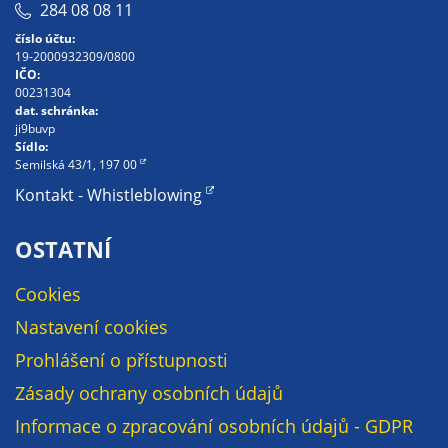
284 08 08 11
určujeme
číslo účtu:
počet návštěv
19-2000932309/0800
a zdroje
IČO:
návštěv našich
00231304
dat. schránka:
internetových
ji9buvp
stránek. Data
Sídlo:
získaná
Semilská 43/1, 197 00
pomocí
Kontakt - Whistleblowing
těchto
cookies
OSTATNÍ
zpracováváme
souhrnně, bez
Cookies
použití
Nastavení cookies
identifikátorů,
které ukazují
Prohlášení o přístupnosti
na konkrétní
Zásady ochrany osobních údajů
uživatelé
Informace o zpracování osobních údajů - GDPR
našeho webu.