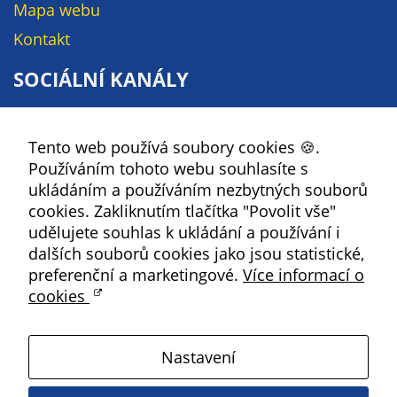
Pokud
Mapa webu
vypnete
Kontakt
používání
analytických
SOCIÁLNÍ KANÁLY
cookies ve
vztahu k Vaší
Facebook
návštěvě,
Tento web používá soubory cookies 🍪.
YouTube
ztrácíme
Používáním tohoto webu souhlasíte s
možnost
Instagram
ukládáním a používáním nezbytných souborů
analýzy
RSS
cookies. Zakliknutím tlačítka "Povolit vše"
výkonu a
udělujete souhlas k ukládání a používání i
optimalizace
Kbely
dalších souborů cookies jako jsou statistické,
našich
preferenční a marketingové.
Více informací o
opatření.
cookies
Satalice
Personalizované
Nastavení
soubory cookie
Vinoř
Používáme rovněž