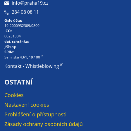
info@praha19.cz
soubory cookie a
další technologie,
284 08 08 11
abychom
číslo účtu:
přizpůsobili naše
19-2000932309/0800
IČO:
webové stránky
00231304
potřebám a
dat. schránka:
zájmům našich
ji9buvp
Sídlo:
návštěvníků.
Semilská 43/1, 197 00
Kontakt - Whistleblowing
Reklamní
OSTATNÍ
cookies
Reklamní cookies
Cookies
používáme my
nebo naši partneři,
Nastavení cookies
abychom Vám
Prohlášení o přístupnosti
mohli zobrazit
vhodné obsahy
Zásady ochrany osobních údajů
nebo reklamy jak