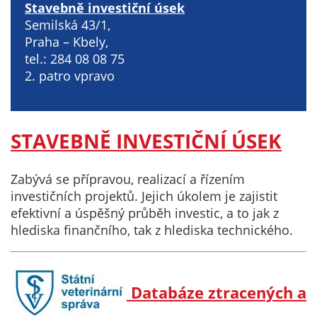
Stavebně investiční úsek
nemohou být
Semilská 43/1,
individuálně
Praha – Kbely,
deaktivovány
tel.: 284 08 08 75
nebo
2. patro vpravo
aktivovány.
Analytické
STAVEBNĚ INVESTIČNÍ ÚSEK
cookies
Analytické
cookies nám
Zabývá se přípravou, realizací a řízením
umožňují
investičních projektů. Jejich úkolem je zajistit
měření
efektivní a úspěšný průběh investic, a to jak z
výkonu
hlediska finančního, tak z hlediska technického.
našeho webu
a našich
reklamních
Databáze ztracených a
kampaní.
Jejich pomocí