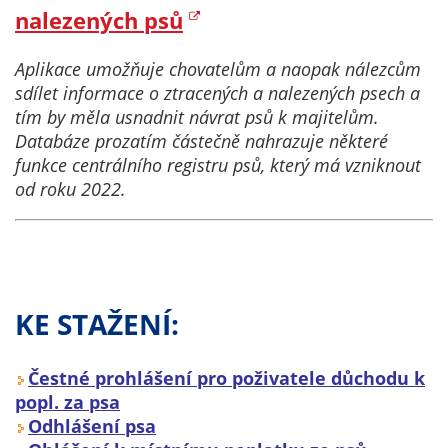
nalezených psů
určujeme
počet návštěv
a zdroje
Aplikace umožňuje chovatelům a naopak nálezcům
návštěv našich
sdílet informace o ztracených a nalezených psech a
internetových
tím by měla usnadnit návrat psů k majitelům.
stránek. Data
Databáze prozatím částečně nahrazuje některé
získaná
funkce centrálního registru psů, který má vzniknout
pomocí
od roku 2022.
těchto
cookies
zpracováváme
souhrnně, bez
použití
KE STAŽENÍ:
identifikátorů,
které ukazují
Čestné prohlášení pro poživatele důchodu k
na konkrétní
popl. za psa
uživatelé
Odhlášení psa
našeho webu.