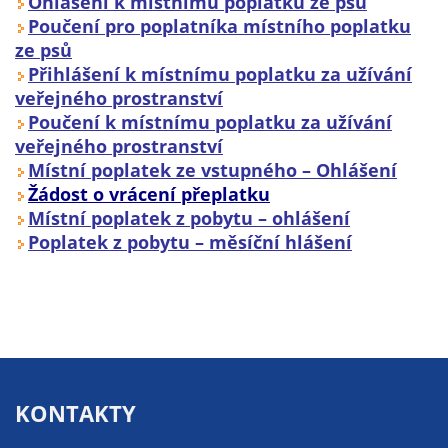
Ohlášení k místnímu poplatku ze psů
Pokud
Poučení pro poplatníka místního poplatku
vypnete
ze psů
používání
Přihlášení k místnímu poplatku za užívání
analytických
veřejného prostranství
cookies ve
Poučení k místnímu poplatku za užívání
vztahu k Vaší
veřejného prostranství
návštěvě,
Místní poplatek ze vstupného – Ohlášení
ztrácíme
Žádost o vrácení přeplatku
možnost
Místní poplatek z pobytu – ohlášení
analýzy
Poplatek z pobytu – měsíční
hlášení
výkonu a
optimalizace
našich
opatření.
Personalizované
KONTAKTY
soubory cookie
Používáme rovněž