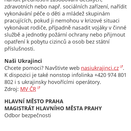
určujeme
zdravotních nebo např. sociálních zařízení, nařídit
počet návštěv
vykonávání péče o děti a mládež skupinám
a zdroje
pracujících, pokud ji nemohou v krizové situaci
návštěv našich
vykonávat rodiče, případně nasadit vojáky v činné
internetových
službě a jednotky požární ochrany nebo přijmout
stránek. Data
opatření k pobytu cizinců a osob bez státní
získaná
příslušnosti.
pomocí
Naši Ukrajinci
těchto
Chcete pomoci? Navštivte web
nasiukrajinci.cz
.
cookies
K dispozici je také nonstop infolinka +420 974 801
zpracováváme
802 i s ukrajinsky hovořícími operátory.
souhrnně, bez
Zdroj:
MV ČR
použití
identifikátorů,
HLAVNÍ MĚSTO PRAHA
které ukazují
MAGISTRÁT HLAVNÍHO MĚSTA PRAHY
na konkrétní
Odbor bezpečnosti
uživatelé
našeho webu.