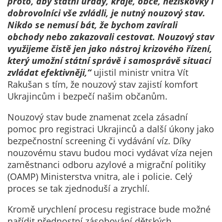
proto, aby státní úřady, kraje, obce, neziskovky i
nemohou být
dobrovolníci vše zvládli, je nutný nouzový stav.
individuálně
Nikdo se nemusí bát, že bychom zavírali
deaktivovány
obchody nebo zakazovali cestovat. Nouzový stav
nebo
využijeme čistě jen jako nástroj krizového řízení,
aktivovány.
který umožní státní správě i samosprávě situaci
zvládat efektivněji,“
ujistil ministr vnitra Vít
Rakušan s tím, že nouzový stav zajistí komfort
Analytické
Ukrajincům i bezpečí našim občanům.
cookies
Analytické
Nouzový stav bude znamenat zcela zásadní
cookies nám
pomoc pro registraci Ukrajinců a další úkony jako
umožňují
bezpečnostní screening či vydávání víz. Díky
měření
nouzovému stavu budou moci vydávat víza nejen
výkonu
zaměstnanci odboru azylové a migrační politiky
našeho webu
(OAMP) Ministerstva vnitra, ale i policie. Celý
a našich
proces se tak zjednoduší a zrychlí.
reklamních
kampaní.
Kromě urychlení procesu registrace bude možné
Jejich pomocí
nařídit přednostní zásobování dětských,