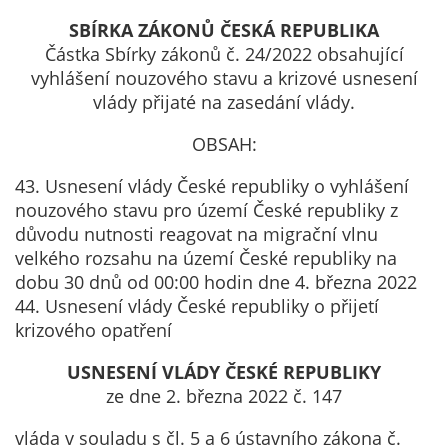
Pokud
vypnete
SBÍRKA ZÁKONŮ ČESKÁ REPUBLIKA
používání
Částka Sbírky zákonů č. 24/2022 obsahující
analytických
vyhlášení nouzového stavu a krizové usnesení
cookies ve
vlády přijaté na zasedání vlády.
vztahu k Vaší
OBSAH:
návštěvě,
ztrácíme
43. Usnesení vlády České republiky o vyhlášení
možnost
nouzového stavu pro území České republiky z
analýzy
důvodu nutnosti reagovat na migrační vlnu
výkonu a
velkého rozsahu na území České republiky na
optimalizace
dobu 30 dnů od 00:00 hodin dne 4. března 2022
našich
44. Usnesení vlády České republiky o přijetí
opatření.
krizového opatření
USNESENÍ VLÁDY ČESKÉ REPUBLIKY
Personalizované
ze dne 2. března 2022 č. 147
soubory cookie
vláda v souladu s čl. 5 a 6 ústavního zákona č.
Používáme rovněž