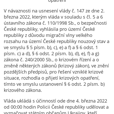
opatření
údaje. Pokud
nevyjádříte
V návaznosti na usnesení vlády č. 147 ze dne 2.
souhlas, nebudete
března 2022, kterým vláda v souladu s čl. 5 a 6
příjemcem obsahů
ústavního zákona č. 110/1998 Sb., o bezpečnosti
a reklam
České republiky, vyhlásila pro území České
přizpůsobených
republiky z důvodu migrační vlny velkého
Vašim zájmům.
rozsahu na území České republiky nouzový stav a
ve smyslu § 5 písm. b), c), e) a f) a § 6 odst. 1
písm. c) a d), § 6 odst. 2 písm. b), d), e), f) a g)
zákona č. 240/2000 Sb., o krizovém řízení a o
změně některých zákonů (krizový zákon), ve znění
pozdějších předpisů, pro řešení vzniklé krizové
situace, rozhodla o přijetí krizových opatření,
tímto ve smyslu ustanovení § 6 odst. 2 písm. b)
krizového zákona.
Vláda ukládá s účinností ode dne 4. března 2022
od 00:00 hodin Policii České republiky udělovat a
vyznačovat státním občanům Ukrajiny, kteří