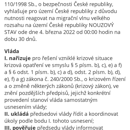
110/1998 Sb., o bezpečnosti České republiky,
soubory cookie a
vyhlašuje pro území České republiky z důvodu
další technologie,
nutnosti reagovat na migrační vlnu velkého
abychom
rozsahu na území České republiky NOUZOVÝ
přizpůsobili naše
STAV ode dne 4. března 2022 od 00:00 hodin na
webové stránky
dobu 30 dnů.
potřebám a
zájmům našich
Vláda
návštěvníků.
I. nařizuje
pro řešení vzniklé krizové situace
krizová opatření ve smyslu § 5 písm. b), c), e) a f)
a § 6 odst. 1 písm. b), c) a d), odst. 2 písm. b), d),
Reklamní
e), f) a g) zákona č. 240/2000 Sb., o krizovém řízení
cookies
a o změně některých zákonů (krizový zákon), ve
Reklamní cookies
znění pozdějších předpisů, jejichž konkrétní
používáme my
provedení stanoví vláda samostatným
nebo naši partneři,
usnesením vlády;
abychom Vám
II. ukládá
předsedovi vlády řídit a koordinovat
mohli zobrazit
úkoly podle bodu I. tohoto usnesení;
vhodné obsahy
III. pověřuje
předsedu vlády informovat
nebo reklamy jak