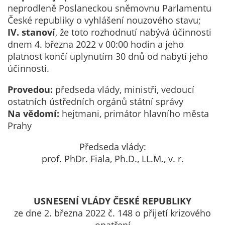
neprodleně Poslaneckou sněmovnu Parlamentu
na našich
České republiky o vyhlášení nouzového stavu;
stránkách, tak na
IV. stanoví
, že toto rozhodnutí nabývá účinnosti
stránkách třetích
dnem 4. března 2022 v 00:00 hodin a jeho
subjektů. Díky
platnost končí uplynutím 30 dnů od nabytí jeho
tomu můžeme
účinnosti.
vytvářet profily
založené na Vašich
Provedou:
předseda vlády, ministři, vedoucí
zájmech, tak zvané
ostatních ústředních orgánů státní správy
pseudonymizované
Na vědomí:
hejtmani, primátor hlavního města
profily. Na základě
Prahy
těchto informací
není zpravidla
Předseda vlády:
možná
prof. PhDr. Fiala, Ph.D., LL.M., v. r.
bezprostřední
identifikace Vaší
osoby, protože jsou
USNESENÍ VLÁDY ČESKÉ REPUBLIKY
používány pouze
ze dne 2. března 2022 č. 148 o přijetí krizového
pseudonymizované