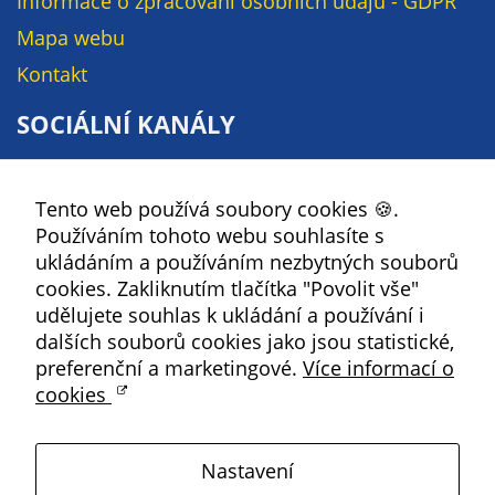
Informace o zpracování osobních údajů - GDPR
Mapa webu
Kontakt
SOCIÁLNÍ KANÁLY
Facebook
Tento web používá soubory cookies 🍪.
YouTube
Používáním tohoto webu souhlasíte s
Instagram
ukládáním a používáním nezbytných souborů
RSS
cookies. Zakliknutím tlačítka "Povolit vše"
udělujete souhlas k ukládání a používání i
Kbely
dalších souborů cookies jako jsou statistické,
preferenční a marketingové.
Více informací o
cookies
Satalice
Nastavení
Vinoř