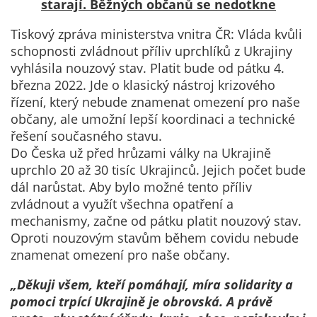
Technické
starají. Běžných občanů se nedotkne
cookies
Tiskový zpráva ministerstva vnitra ČR: Vláda kvůli
Technické
schopnosti zvládnout příliv uprchlíků z Ukrajiny
cookies jsou
vyhlásila nouzový stav. Platit bude od pátku 4.
nezbytné pro
března 2022. Jde o klasický nástroj krizového
správné
řízení, který nebude znamenat omezení pro naše
fungování
občany, ale umožní lepší koordinaci a technické
webu a všech
řešení současného stavu.
funkcí, které
Do Česka už před hrůzami války na Ukrajině
nabízí.
uprchlo 20 až 30 tisíc Ukrajinců. Jejich počet bude
Nepožadujeme
dál narůstat. Aby bylo možné tento příliv
Váš souhlas s
zvládnout a využít všechna opatření a
využitím
mechanismy, začne od pátku platit nouzový stav.
technických
Oproti nouzovým stavům během covidu nebude
cookies na
znamenat omezení pro naše občany.
našem webu. Z
tohoto důvodu
„Děkuji všem, kteří pomáhají, míra solidarity a
technické
pomoci trpící Ukrajině je obrovská. A právě
cookies