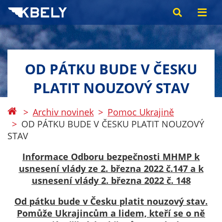
OD PÁTKU BUDE V ČESKU
PLATIT NOUZOVÝ STAV
Archiv novinek
Pomoc Ukrajině
OD PÁTKU BUDE V ČESKU PLATIT NOUZOVÝ
STAV
Informace Odboru bezpečnosti MHMP k
usnesení vlády ze 2. března 2022 č.147 a k
usnesení vlády 2. března 2022 č. 148
Od pátku bude v Česku platit nouzový stav.
Pomůže Ukrajincům a lidem, kteří se o ně