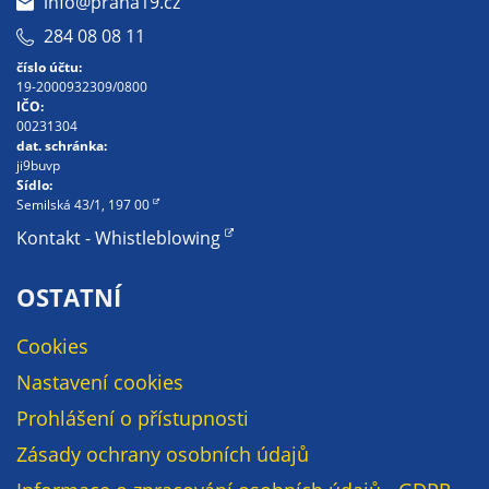
info@praha19.cz
284 08 08 11
číslo účtu:
19-2000932309/0800
IČO:
00231304
dat. schránka:
ji9buvp
Sídlo:
Semilská 43/1, 197 00
Kontakt - Whistleblowing
OSTATNÍ
Cookies
Nastavení cookies
Prohlášení o přístupnosti
Zásady ochrany osobních údajů