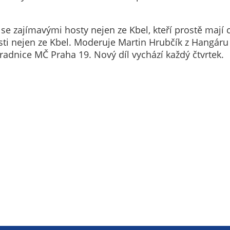
Technické
cookies
Technické
1 se zajímavými hosty nejen ze Kbel, kteří prostě mají
cookies jsou
sti nejen ze Kbel. Moderuje Martin Hrubčík z Hangáru 
nezbytné pro
adnice MČ Praha 19. Nový díl vychází každý čtvrtek.
správné
fungování
webu a všech
funkcí, které
nabízí.
Nepožadujeme
Váš souhlas s
využitím
technických
cookies na
našem webu. Z
tohoto důvodu
technické
cookies