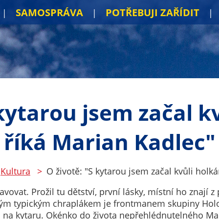
SAMOSPRÁVA
POTŘEBUJI ZAŘÍDIT
 kytarou jsem začal k
říká Marian Kadlec"
Kultura
O životě: "S kytarou jsem začal kvůli holk
vat. Prožil tu dětství, první lásky, místní ho znají z p
svým typickým chraplákem je frontmanem skupiny Holok
i na kytaru. Okénko do života nepřehlédnutelného Ma