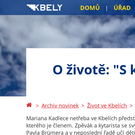
DOMŮ
ÚŘAD
O životě: "S
Archiv novinek
Život ve Kbelích
Mariana Kadlece netřeba ve Kbelích představo
kterého je členem. Zpěvák a kytarista se 
Pavla Brümera a v neposlední řadě učí dět