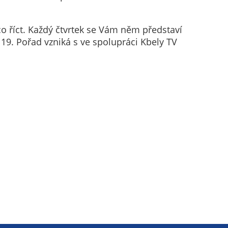
 co říct. Každý čtvrtek se Vám něm představí
19. Pořad vzniká s ve spolupráci Kbely TV