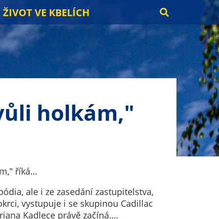
ŽIVOT VE KBELÍCH
vůli holkám,"
ám," říká…
ódia, ale i ze zasedání zastupitelstva,
rci, vystupuje i se skupinou Cadillac
riana Kadlece právě začíná….