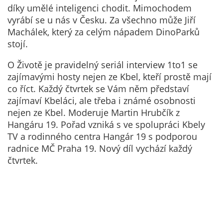
Technické
díky umělé inteligenci chodit. Mimochodem
cookies
vyrábí se u nás v Česku. Za všechno může Jiří
Technické
Machálek, který za celým nápadem DinoParků
cookies jsou
stojí.
nezbytné pro
správné
O Životě je pravidelný seriál interview 1to1 se
fungování
zajímavými hosty nejen ze Kbel, kteří prostě mají
webu a všech
co říct. Každý čtvrtek se Vám něm představí
funkcí, které
zajímaví Kbeláci, ale třeba i známé osobnosti
nabízí.
nejen ze Kbel. Moderuje Martin Hrubčík z
Nepožadujeme
Hangáru 19. Pořad vzniká s ve spolupráci Kbely
Váš souhlas s
TV a rodinného centra Hangár 19 s podporou
využitím
radnice MČ Praha 19. Nový díl vychází každý
technických
čtvrtek.
cookies na
našem webu. Z
tohoto důvodu
technické
cookies