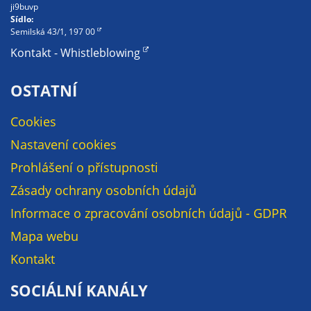
ji9buvp
určujeme
Sídlo:
počet návštěv
Semilská 43/1, 197 00
a zdroje
Kontakt - Whistleblowing
návštěv našich
internetových
OSTATNÍ
stránek. Data
získaná
Cookies
pomocí
Nastavení cookies
těchto
cookies
Prohlášení o přístupnosti
zpracováváme
Zásady ochrany osobních údajů
souhrnně, bez
Informace o zpracování osobních údajů - GDPR
použití
identifikátorů,
Mapa webu
které ukazují
Kontakt
na konkrétní
uživatelé
SOCIÁLNÍ KANÁLY
našeho webu.