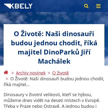
O Životě: Naši dinosauři
budou jednou chodit, říká
majitel DinoParků Jiří
Machálek
Archiv novinek
O životě
O Životě: Naši dinosauři budou jednou chodit,
říká majitel…
Dinosaury v životní velikosti, kteří se hýbou,
můžeme dnes vidět na deseti místech v Evropě.
Třeba v Praze nebo Ostravě. A jednou budou i