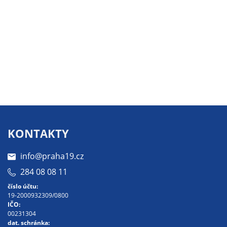
nemohou být
individuálně
deaktivovány
nebo
aktivovány.
Analytické
cookies
Analytické
cookies nám
KONTAKTY
umožňují
měření
info@praha19.cz
výkonu
284 08 08 11
našeho webu
číslo účtu:
a našich
19-2000932309/0800
reklamních
IČO:
kampaní.
00231304
dat. schránka:
Jejich pomocí