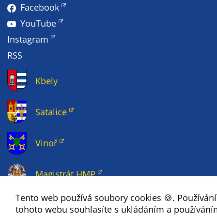
Pokud
Facebook
vypnete
YouTube
používání
analytických
Instagram
cookies ve
RSS
vztahu k Vaší
návštěvě,
Kbely
ztrácíme
možnost
analýzy
Satalice
výkonu a
optimalizace
našich
Vinoř
opatření.
Magistrát HMP
Personalizované
Tento web používá soubory cookies 🍪. Používán
Copyright ©
2026 Úřad městské části Praha 19
soubory cookie
tohoto webu souhlasíte s ukládáním a používání
Používáme rovněž