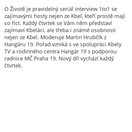
Technické
cookies
O Životě je pravidelný seriál interview 1to1 se
Technické
zajímavými hosty nejen ze Kbel, kteří prostě mají
cookies jsou
co říct. Každý čtvrtek se Vám něm představí
nezbytné pro
zajímaví Kbeláci, ale třeba i známé osobnosti
správné
nejen ze Kbel. Moderuje Martin Hrubčík z
fungování
Hangáru 19. Pořad vzniká s ve spolupráci Kbely
webu a všech
TV a rodinného centra Hangár 19 s podporou
funkcí, které
radnice MČ Praha 19. Nový díl vychází každý
nabízí.
čtvrtek.
Nepožadujeme
Váš souhlas s
využitím
technických
cookies na
našem webu. Z
tohoto důvodu
technické
cookies