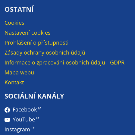
určujeme
OSTATNÍ
počet návštěv
a zdroje
Cookies
návštěv našich
Nastavení cookies
internetových
Prohlášení o přístupnosti
stránek. Data
získaná
Zásady ochrany osobních údajů
pomocí
Informace o zpracování osobních údajů - GDPR
těchto
cookies
Mapa webu
zpracováváme
Kontakt
souhrnně, bez
použití
SOCIÁLNÍ KANÁLY
identifikátorů,
které ukazují
Facebook
na konkrétní
YouTube
uživatelé
Instagram
našeho webu.