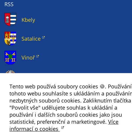
Pokud
RSS
vypnete
používání
Kbely
analytických
cookies ve
vztahu k Vaší
Satalice
návštěvě,
ztrácíme
Vinoř
možnost
analýzy
výkonu a
Magistrát HMP
optimalizace
Tento web používá soubory cookies 🍪. Používán
našich
Copyright ©
2026 Úřad městské části Praha 19
tohoto webu souhlasíte s ukládáním a používání
opatření.
nezbytných souborů cookies. Zakliknutím tlačítka
"Povolit vše" udělujete souhlas k ukládání a
Personalizované
používání i dalších souborů cookies jako jsou
soubory cookie
statistické, preferenční a marketingové.
Více
informací o cookies
Používáme rovněž