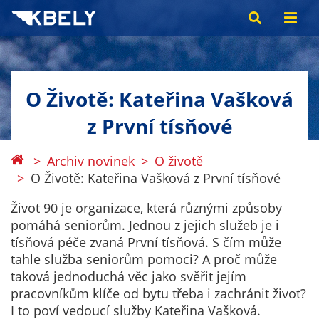
O Životě: Kateřina Vašková
z První tísňové
Archiv novinek
O životě
O Životě: Kateřina Vašková z První tísňové
Život 90 je organizace, která různými způsoby
pomáhá seniorům. Jednou z jejich služeb je i
tísňová péče zvaná První tísňová. S čím může
tahle služba seniorům pomoci? A proč může
taková jednoduchá věc jako svěřit jejím
pracovníkům klíče od bytu třeba i zachránit život?
I to poví vedoucí služby Kateřina Vašková.