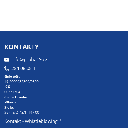
nemohou být
individuálně
deaktivovány
nebo
aktivovány.
KONTAKTY
Analytické
cookies
info@praha19.cz
Analytické
284 08 08 11
cookies nám
číslo účtu:
umožňují
19-2000932309/0800
měření
IČO:
00231304
výkonu
dat. schránka:
našeho webu
ji9buvp
a našich
Sídlo:
Semilská 43/1, 197 00
reklamních
kampaní.
Kontakt - Whistleblowing
Jejich pomocí