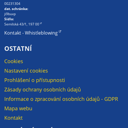
nemohou být
00231304
dat. schránka:
individuálně
ji9buvp
deaktivovány
Sídlo:
nebo
Semilská 43/1, 197 00
aktivovány.
Kontakt - Whistleblowing
OSTATNÍ
Analytické
cookies
Cookies
Analytické
Nastavení cookies
cookies nám
umožňují
Prohlášení o přístupnosti
měření
Zásady ochrany osobních údajů
výkonu
Informace o zpracování osobních údajů - GDPR
našeho webu
a našich
Mapa webu
reklamních
Kontakt
kampaní.
Jejich pomocí