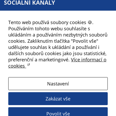
SOCIÁLNÍ KANÁLY
určujeme
počet návštěv
Facebook
a zdroje
Tento web používá soubory cookies 🍪.
YouTube
návštěv našich
Používáním tohoto webu souhlasíte s
internetových
Instagram
ukládáním a používáním nezbytných souborů
stránek. Data
RSS
cookies. Zakliknutím tlačítka "Povolit vše"
získaná
udělujete souhlas k ukládání a používání i
pomocí
Kbely
dalších souborů cookies jako jsou statistické,
těchto
preferenční a marketingové.
Více informací o
cookies
cookies
zpracováváme
Satalice
souhrnně, bez
použití
Nastavení
identifikátorů,
Vinoř
které ukazují
Zakázat vše
na konkrétní
Magistrát HMP
uživatelé
našeho webu.
Povolit vše
Copyright ©
2026 Úřad městské části Praha 19