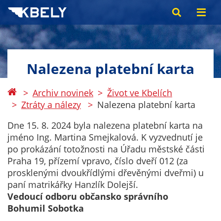
Nalezena platební karta
Archiv novinek
Život ve Kbelích
Ztráty a nálezy
Nalezena platební karta
Dne 15. 8. 2024 byla nalezena platební karta na
jméno Ing. Martina Smejkalová. K vyzvednutí je
po prokázání totožnosti na Úřadu městské části
Praha 19, přízemí vpravo, číslo dveří 012 (za
prosklenými dvoukřídlými dřevěnými dveřmi) u
paní matrikářky Hanzlík Dolejší.
Vedoucí odboru občansko správního
Bohumil Sobotka