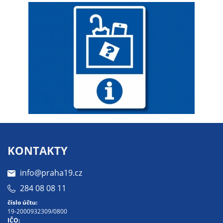
Technické
cookies
Technické
cookies jsou
nezbytné pro
správné
fungování
webu a všech
funkcí, které
nabízí.
Nepožadujeme
Váš souhlas s
využitím
KONTAKTY
technických
cookies na
info@praha19.cz
našem webu. Z
284 08 08 11
tohoto důvodu
číslo účtu:
technické
19-2000932309/0800
cookies
IČO: