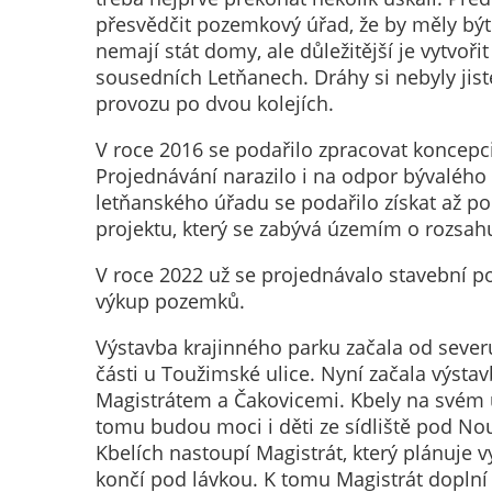
přesvědčit pozemkový úřad, že by měly být 
nemají stát domy, ale důležitější je vytvoři
sousedních Letňanech. Dráhy si nebyly jisté
provozu po dvou kolejích.
V roce 2016 se podařilo zpracovat koncepc
Projednávání narazilo i na odpor bývalého 
letňanského úřadu se podařilo získat až p
projektu, který se zabývá územím o rozsahu
V roce 2022 už se projednávalo stavební po
výkup pozemků.
Výstavba krajinného parku začala od severu
části u Toužimské ulice. Nyní začala výstav
Magistrátem a Čakovicemi. Kbely na svém 
tomu budou moci i děti ze sídliště pod No
Kbelích nastoupí Magistrát, který plánuje 
končí pod lávkou. K tomu Magistrát doplní 