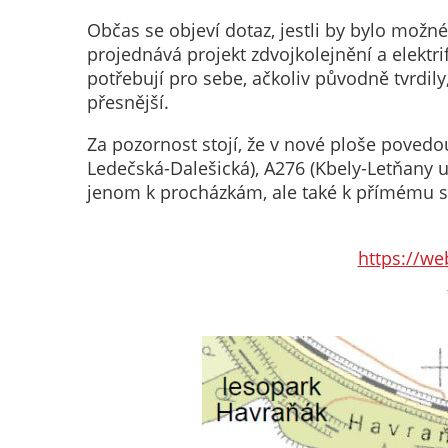
Občas se objeví dotaz, jestli by bylo mož
projednává projekt zdvojkolejnění a elektri
potřebují pro sebe, ačkoliv původně tvrdil
přesnější.
Za pozornost stojí, že v nové ploše poved
Ledečská-Dalešická), A276 (Kbely-Letňany u 
jenom k procházkám, ale také k přímému s
https://we