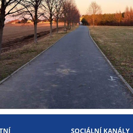
údaje. Pokud
nevyjádříte
souhlas, nebudete
příjemcem obsahů
a reklam
přizpůsobených
Vašim zájmům.
TNÍ
SOCIÁLNÍ KANÁLY