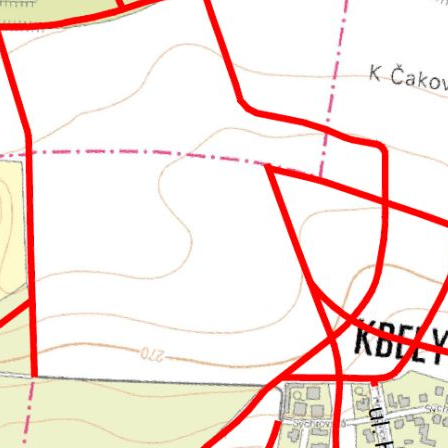
určujeme
počet návštěv
a zdroje
návštěv našich
internetových
stránek. Data
získaná
pomocí
těchto
cookies
zpracováváme
souhrnně, bez
použití
identifikátorů,
které ukazují
na konkrétní
uživatelé
našeho webu.