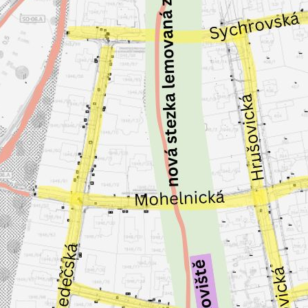
soubory cookie a
další technologie,
abychom
přizpůsobili naše
webové stránky
potřebám a
zájmům našich
návštěvníků.
Reklamní
cookies
Reklamní cookies
používáme my
nebo naši partneři,
abychom Vám
mohli zobrazit
vhodné obsahy
nebo reklamy jak