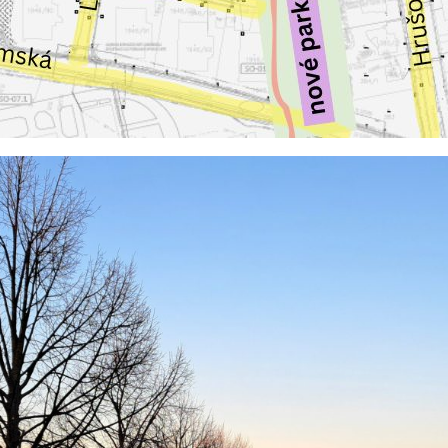
na našich
stránkách, tak na
stránkách třetích
subjektů. Díky
tomu můžeme
vytvářet profily
založené na Vašich
zájmech, tak zvané
pseudonymizované
profily. Na základě
těchto informací
není zpravidla
možná
bezprostřední
identifikace Vaší
osoby, protože jsou
používány pouze
pseudonymizované