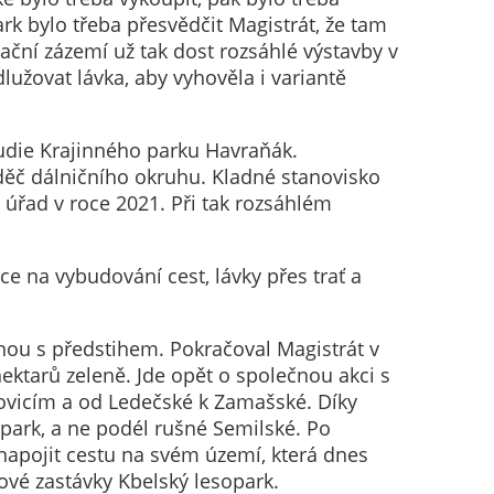
rk bylo třeba přesvědčit Magistrát, že tam
reační zázemí už tak dost rozsáhlé výstavby v
lužovat lávka, aby vyhověla i variantě
tudie Krajinného parku Havraňák.
aděč dálničního okruhu. Kladné stanovisko
úřad v roce 2021. Při tak rozsáhlém
e na vybudování cest, lávky přes trať a
enou s předstihem. Pokračoval Magistrát v
hektarů zeleně. Jde opět o společnou akci s
ovicím a od Ledečské k Zamašské. Díky
park, a ne podél rušné Semilské. Po
 napojit cestu na svém území, která dnes
ové zastávky Kbelský lesopark.