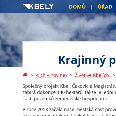
DOMŮ
ÚŘAD
Krajinný p
Archiv novinek
Život ve Kbelích
Společný projekt Kbel, Čakovic a Magistrátu
zabírá dokonce 140 hektarů, takže je jedn
části pozemků zemědělské hospodaření.
V roce 2013 začala naše městská část prověř
třeba nejprve překonat několik úskalí. Pře