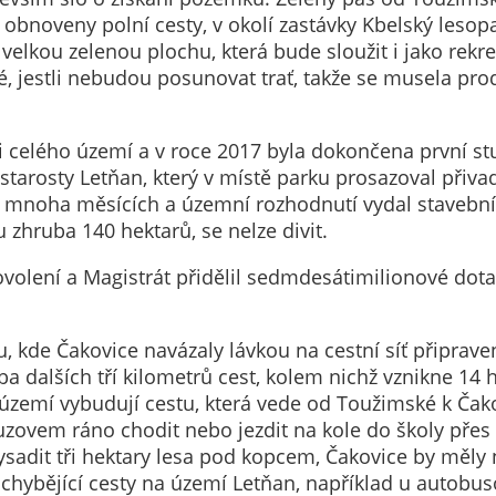
Technické
obnoveny polní cesty, v okolí zastávky Kbelský lesopa
cookies
t velkou zelenou plochu, která bude sloužit i jako rek
Technické
, jestli nebudou posunovat trať, takže se musela prod
cookies jsou
nezbytné pro
správné
i celého území a v roce 2017 byla dokončena první s
fungování
starosty Letňan, který v místě parku prosazoval přiv
webu a všech
o mnoha měsících a územní rozhodnutí vydal stavební 
funkcí, které
 zhruba 140 hektarů, se nelze divit.
nabízí.
Nepožadujeme
volení a Magistrát přidělil sedmdesátimilionové dotac
Váš souhlas s
využitím
, kde Čakovice navázaly lávkou na cestní síť připrav
technických
ba dalších tří kilometrů cest, kolem nichž vznikne 14 
cookies na
území vybudují cestu, která vede od Toužimské k Čak
našem webu. Z
uzovem ráno chodit nebo jezdit na kole do školy přes 
tohoto důvodu
vysadit tři hektary lesa pod kopcem, Čakovice by měly
technické
chybějící cesty na území Letňan, například u autobus
cookies