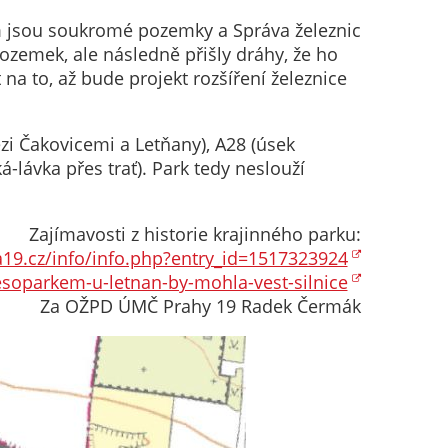
am jsou soukromé pozemky a Správa železnic
pozemek, ale následně přišly dráhy, že ho
na to, až bude projekt rozšíření železnice
zi Čakovicemi a Letňany), A28 (úsek
-lávka přes trať). Park tedy neslouží
Zajímavosti z historie krajinného parku:
19.cz/info/info.php?entry_id=1517323924
esoparkem-u-letnan-by-mohla-vest-silnice
Za OŽPD ÚMČ Prahy 19 Radek Čermák