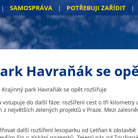
SAMOSPRÁVA
POTŘEBUJI ZAŘÍDIT
ark Havraňák se opě
Krajinný park Havraňák se opět rozšiřuje
 vstupuje do další fáze: rozšíření cest o tři kilometry
ím z největších zelených projektů v Praze. Mezi zales
ovat další rozšíření lesoparku od Letňan k zástavbě Kb
devším šlo o získání pozemků. Zelený pás od Toužimsk