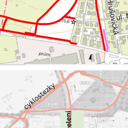
Pokud
vypnete
používání
analytických
cookies ve
vztahu k Vaší
návštěvě,
ztrácíme
možnost
analýzy
výkonu a
optimalizace
našich
opatření.
Personalizované
soubory cookie
Používáme rovněž