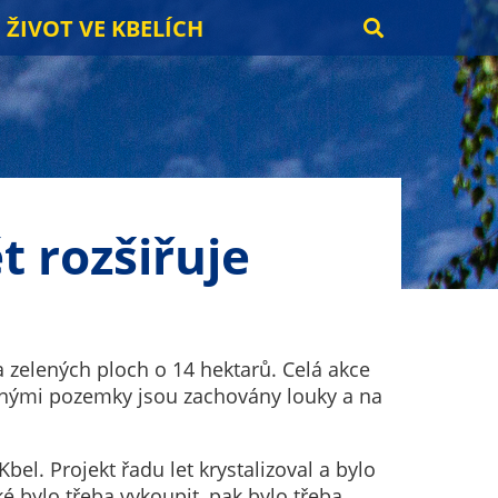
ŽIVOT VE KBELÍCH
t rozšiřuje
 a zelených ploch o 14 hektarů. Celá akce
něnými pozemky jsou zachovány louky a na
el. Projekt řadu let krystalizoval a bylo
é bylo třeba vykoupit, pak bylo třeba