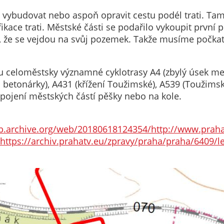
nemohou být
né vybudovat nebo aspoň opravit cestu podél trati. T
individuálně
fikace trati. Městské části se podařilo vykoupit první 
deaktivovány
y, že se vejdou na svůj pozemek. Takže musíme počkat 
nebo
aktivovány.
ou celoměstsky významné cyklotrasy A4 (zbylý úsek me
betonárky), A431 (křížení Toužimské), A539 (Toužimská
Analytické
pojení městských částí pěšky nebo na kole.
cookies
Analytické
cookies nám
b.archive.org/web/20180618124354/http://www.praha
umožňují
https://archiv.prahatv.eu/zpravy/praha/praha/6409/l
měření
výkonu
našeho webu
a našich
reklamních
kampaní.
Jejich pomocí