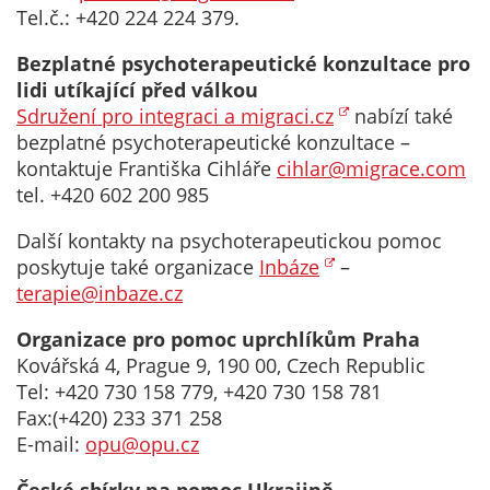
nemohou být
Tel.č.: +420 224 224 379.
individuálně
Bezplatné psychoterapeutické konzultace pro
deaktivovány
lidi utíkající před válkou
nebo
Sdružení pro integraci a migraci.cz
nabízí také
aktivovány.
bezplatné psychoterapeutické konzultace –
kontaktuje Františka Cihláře
cihlar@migrace.com
tel. +420 602 200 985
Analytické
cookies
Další kontakty na psychoterapeutickou pomoc
Analytické
poskytuje také organizace
Inbáze
–
cookies nám
terapie@inbaze.cz
umožňují
měření
Organizace pro pomoc uprchlíkům Praha
výkonu
Kovářská 4, Prague 9, 190 00, Czech Republic
našeho webu
Tel: +420 730 158 779, +420 730 158 781
a našich
Fax:(+420) 233 371 258
reklamních
E-mail:
opu@opu.cz
kampaní.
Jejich pomocí