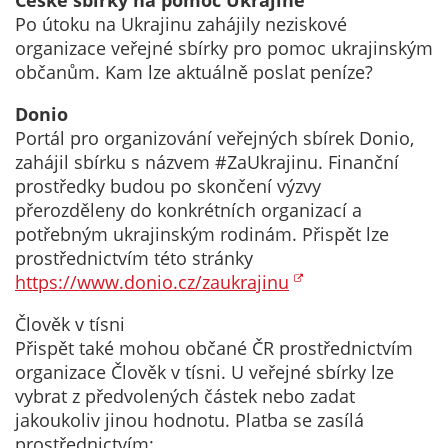
České sbírky na pomoc Ukrajině
určujeme
Po útoku na Ukrajinu zahájily neziskové
počet návštěv
organizace veřejné sbírky pro pomoc ukrajinským
a zdroje
občanům. Kam lze aktuálně poslat peníze?
návštěv našich
Donio
internetových
Portál pro organizování veřejných sbírek Donio,
stránek. Data
zahájil sbírku s názvem #ZaUkrajinu. Finanční
získaná
prostředky budou po skončení výzvy
pomocí
přerozděleny do konkrétních organizací a
těchto
potřebným ukrajinským rodinám. Přispět lze
cookies
prostřednictvím této stránky
zpracováváme
https://www.donio.cz/zaukrajinu
souhrnně, bez
použití
Člověk v tísni
identifikátorů,
Přispět také mohou občané ČR prostřednictvím
které ukazují
organizace Člověk v tísni. U veřejné sbírky lze
na konkrétní
vybrat z předvolených částek nebo zadat
uživatelé
jakoukoliv jinou hodnotu. Platba se zasílá
našeho webu.
prostřednictvím: