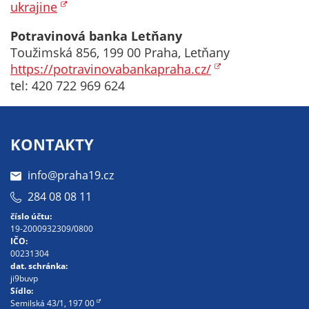
ukrajine
soubory cookie a
další technologie,
Potravinová banka Letňany
abychom
Toužimská 856, 199 00 Praha, Letňany
přizpůsobili naše
https://potravinovabankapraha.cz/
webové stránky
tel: 420 722 969 624
potřebám a
zájmům našich
návštěvníků.
KONTAKTY
Reklamní
info@praha19.cz
cookies
284 08 08 11
Reklamní cookies
číslo účtu:
používáme my
19-2000932309/0800
nebo naši partneři,
IČO:
00231304
abychom Vám
dat. schránka:
mohli zobrazit
ji9buvp
vhodné obsahy
Sídlo:
Semilská 43/1, 197 00
nebo reklamy jak