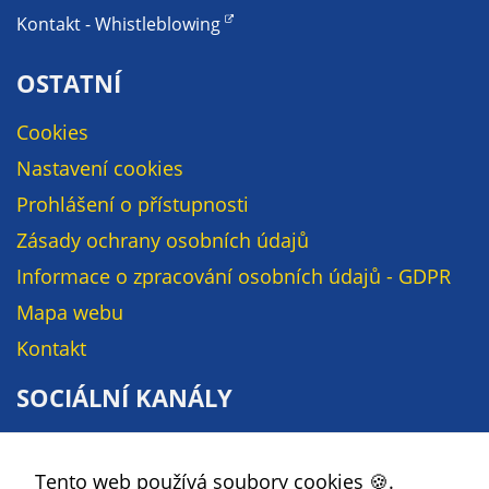
Kontakt - Whistleblowing
na našich
stránkách, tak na
stránkách třetích
OSTATNÍ
subjektů. Díky
tomu můžeme
Cookies
vytvářet profily
Nastavení cookies
založené na Vašich
Prohlášení o přístupnosti
zájmech, tak zvané
pseudonymizované
Zásady ochrany osobních údajů
profily. Na základě
Informace o zpracování osobních údajů - GDPR
těchto informací
Mapa webu
není zpravidla
možná
Kontakt
bezprostřední
identifikace Vaší
SOCIÁLNÍ KANÁLY
osoby, protože jsou
používány pouze
Facebook
pseudonymizované
Tento web používá soubory cookies 🍪.
YouTube