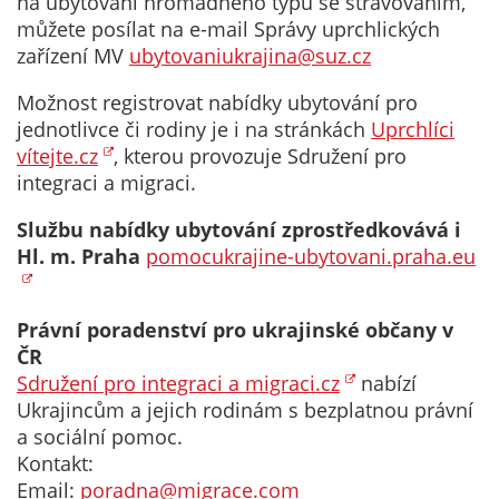
na ubytování hromadného typu se stravováním,
Technické
můžete posílat na e-mail Správy uprchlických
cookies
zařízení MV
ubytovaniukrajina@suz.cz
Technické
cookies jsou
Možnost registrovat nabídky ubytování pro
nezbytné pro
jednotlivce či rodiny je i na stránkách
Uprchlíci
správné
vítejte.cz
, kterou provozuje Sdružení pro
fungování
integraci a migraci.
webu a všech
funkcí, které
Službu nabídky ubytování zprostředkovává i
nabízí.
Hl. m. Praha
pomocukrajine-ubytovani.praha.eu
Nepožadujeme
Váš souhlas s
využitím
Právní poradenství pro ukrajinské občany v
technických
ČR
cookies na
Sdružení pro integraci a migraci.cz
nabízí
našem webu. Z
Ukrajincům a jejich rodinám s bezplatnou právní
tohoto důvodu
a sociální pomoc.
technické
Kontakt:
cookies
Email:
poradna@migrace.com