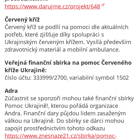
Pokud
https://www.darujme.cz/projekt/648
vypnete
používání
Červený kříž
analytických
Červený kříž se podílí na pomoci dle aktuálních
cookies ve
potřeb, které zjišťuje díky spolupráci s
vztahu k Vaší
Ukrajinským červeným křížem. Vysílá především
návštěvě,
zdravotnický materiál a mobilní ambulance.
ztrácíme
možnost
Veřejná finanční sbírka na pomoc Červeného
analýzy
kříže Ukrajině:
výkonu a
číslo účtu: 333999/2700, variabilní symbol 1502
optimalizace
Adra
našich
Zúčastnit se sponzoři mohou také finanční sbírky
opatření.
Pomoc Ukrajině!, kterou pořádá organizace
Andra. Finanční dary půjdou lidem zasaženým
válkou na Ukrajině. Do sbírky se dárci mohou
Personalizované
zapojit prostřednictvím tohoto odkazu
soubory cookie
https://www.znesnaze21.cz/sbirka/pomoc-
Používáme rovněž