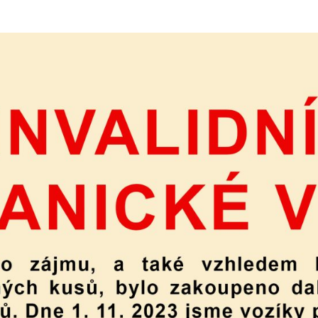
Technické
cookies
Technické
cookies jsou
nezbytné pro
správné
fungování
webu a všech
funkcí, které
nabízí.
Nepožadujeme
Váš souhlas s
využitím
technických
cookies na
našem webu. Z
tohoto důvodu
technické
cookies