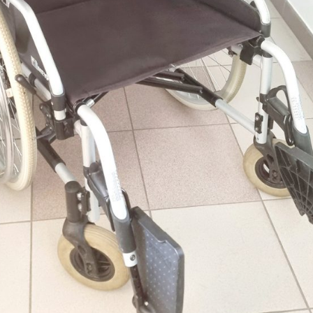
určujeme
počet návštěv
a zdroje
návštěv našich
internetových
stránek. Data
získaná
pomocí
těchto
cookies
zpracováváme
souhrnně, bez
použití
identifikátorů,
které ukazují
na konkrétní
uživatelé
našeho webu.