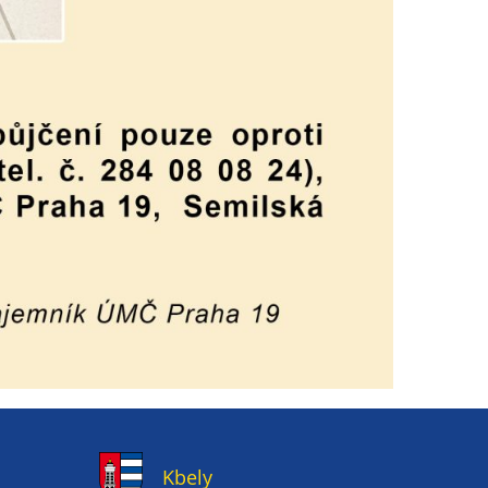
Kbely