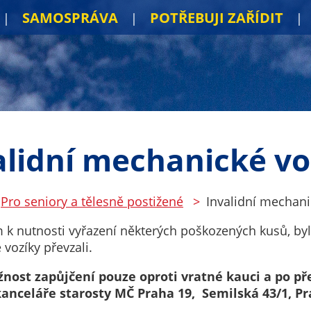
SAMOSPRÁVA
POTŘEBUJI ZAŘÍDIT
alidní mechanické vo
Pro seniory a tělesně postižené
Invalidní mechani
k nutnosti vyřazení některých poškozených kusů, byl
vozíky převzali.
ost zapůjčení pouze oproti vratné kauci a po pře
kanceláře starosty MČ Praha 19, Semilská 43/1, Pr