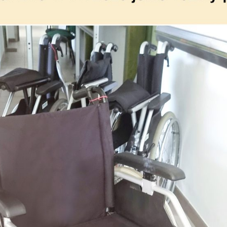
nemohou být
individuálně
deaktivovány
nebo
aktivovány.
Analytické
cookies
Analytické
cookies nám
umožňují
měření
výkonu
našeho webu
a našich
reklamních
kampaní.
Jejich pomocí