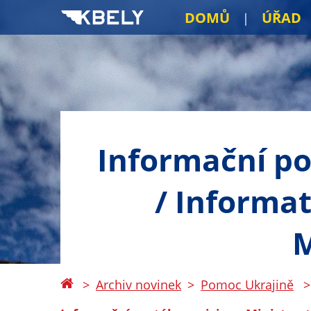
DOMŮ
ÚŘAD
Informační por
/ Informat
M
Archiv novinek
Pomoc Ukrajině