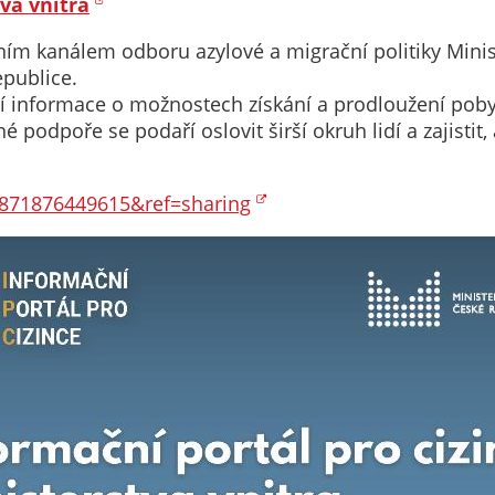
Technické
va vnitra
cookies
ním kanálem odboru azylové a migrační politiky Minis
Technické
epublice.
cookies jsou
ní informace o možnostech získání a prodloužení poby
nezbytné pro
né podpoře se podaří oslovit širší okruh lidí a zajist
správné
fungování
webu a všech
871876449615&ref=sharing
funkcí, které
nabízí.
Nepožadujeme
Váš souhlas s
využitím
technických
cookies na
našem webu. Z
tohoto důvodu
technické
cookies