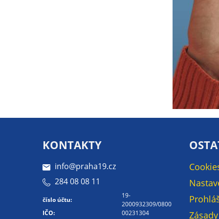
KONTAKTY
OSTA
info@praha19.cz
Cookie
284 08 08 11
Nastav
19-
Prohláš
číslo účtu:
2000932309/0800
IČO:
00231304
Zásady