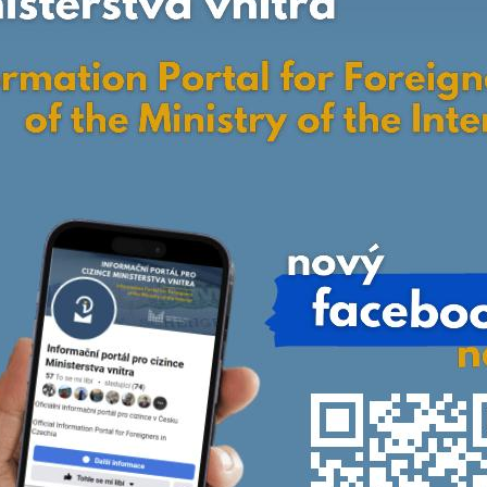
nemohou být
individuálně
deaktivovány
nebo
aktivovány.
Analytické
cookies
Analytické
cookies nám
umožňují
měření
výkonu
našeho webu
a našich
reklamních
kampaní.
Jejich pomocí