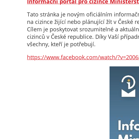
Informační portál pro cizince Ministerst
Tato stránka je novým oficiálním informač
na cizince žijící nebo plánující žít v České r
Cílem je poskytovat srozumitelné a aktuál
cizinců v České republice. Díky Vaší případ
všechny, kteří je potřebují.
https://www.facebook.com/watch/?v=2006