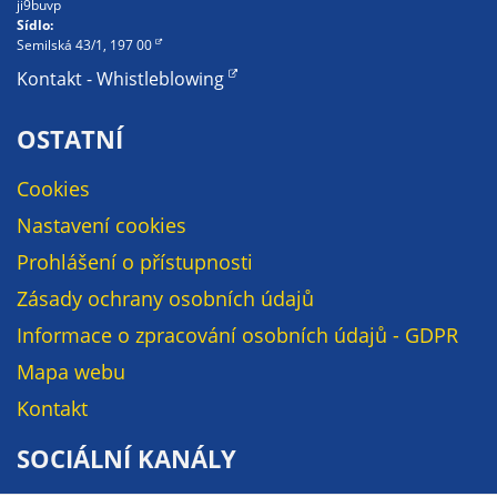
Pokud
ji9buvp
Sídlo:
vypnete
Semilská 43/1, 197 00
používání
Kontakt - Whistleblowing
analytických
cookies ve
OSTATNÍ
vztahu k Vaší
návštěvě,
Cookies
ztrácíme
možnost
Nastavení cookies
analýzy
Prohlášení o přístupnosti
výkonu a
Zásady ochrany osobních údajů
optimalizace
našich
Informace o zpracování osobních údajů - GDPR
opatření.
Mapa webu
Kontakt
Personalizované
SOCIÁLNÍ KANÁLY
soubory cookie
Používáme rovněž