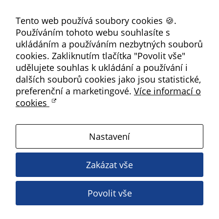
Facebook
soubory cookie a
další technologie,
Tento web používá soubory cookies 🍪.
YouTube
abychom
Používáním tohoto webu souhlasíte s
Instagram
přizpůsobili naše
ukládáním a používáním nezbytných souborů
RSS
webové stránky
cookies. Zakliknutím tlačítka "Povolit vše"
potřebám a
udělujete souhlas k ukládání a používání i
zájmům našich
Kbely
dalších souborů cookies jako jsou statistické,
návštěvníků.
preferenční a marketingové.
Více informací o
cookies
Satalice
Reklamní
cookies
Nastavení
Vinoř
Reklamní cookies
používáme my
Zakázat vše
nebo naši partneři,
Magistrát HMP
abychom Vám
Povolit vše
mohli zobrazit
Copyright ©
2026 Úřad městské části Praha 19
vhodné obsahy
nebo reklamy jak