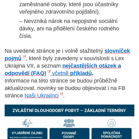
nemohou být
zaměstnané osoby, které jsou účastníky
individuálně
veřejného zdravotního pojištění).
deaktivovány
– Nevzniká nárok na nepojistné sociální
nebo
dávky, ani na přidělení českého rodného
aktivovány.
čísla.
Na uvedené stránce je i volně stažitelný
slovníček
Analytické
pojmů
, které byly zavedeny v souvislosti s Lex
cookies
Ukrajina VII, a seznam
nejčastějších otázek a
Analytické
odpovědí (FAQ)
včetně
příkladů
.
cookies nám
Informace na této stránce se budou průběžně
umožňují
aktualizovat, novinky se budou objevovat i na FB
měření
stránce
Naši Ukrajinci
.
výkonu
našeho webu
a našich
reklamních
kampaní.
Jejich pomocí