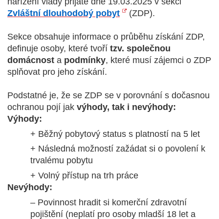
Technické
nařízení vlády přijaté dne 19.03.2025 v sekci
cookies
Zvláštní dlouhodobý pobyt
(ZDP).
Technické
cookies jsou
Sekce obsahuje informace o průběhu získání ZDP,
nezbytné pro
definuje osoby, které tvoří
tzv.
společnou
správné
domácnost
a
podmínky
, které musí zájemci o ZDP
fungování
splňovat pro jeho získání.
webu a všech
funkcí, které
Podstatné je, že se ZDP se v porovnání s dočasnou
nabízí.
ochranou pojí jak
výhody, tak i nevýhody:
Nepožadujeme
Výhody:
Váš souhlas s
+ Běžný pobytový status s platností na 5 let
využitím
+ Následná možností zažádat si o povolení k
technických
trvalému pobytu
cookies na
+ Volný přístup na trh práce
našem webu. Z
Nevýhody:
tohoto důvodu
technické
– Povinnost hradit si komerční zdravotní
cookies
pojištění (neplatí pro osoby mladší 18 let a