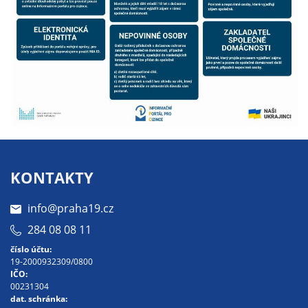
určujeme
počet návštěv
a zdroje
návštěv našich
internetových
stránek. Data
získaná
pomocí
těchto
cookies
KONTAKTY
zpracováváme
souhrnně, bez
info@praha19.cz
použití
identifikátorů,
284 08 08 11
které ukazují
číslo účtu:
na konkrétní
19-2000932309/0800
IČO:
uživatelé
00231304
našeho webu.
dat. schránka: