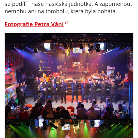
Technické
se podílí i naše hasičská jednotka. A zapomenout
cookies
nemohu ani na tombolu, která byla bohatá.
Technické
cookies jsou
Fotografie Petra Váni
nezbytné pro
správné
fungování
webu a všech
funkcí, které
nabízí.
Nepožadujeme
Váš souhlas s
využitím
technických
cookies na
našem webu. Z
tohoto důvodu
technické
cookies