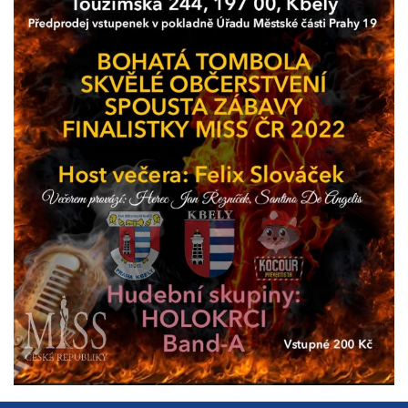
určujeme
počet návštěv
a zdroje
návštěv našich
internetových
stránek. Data
získaná
pomocí
těchto
cookies
zpracováváme
souhrnně, bez
použití
identifikátorů,
které ukazují
na konkrétní
uživatelé
našeho webu.