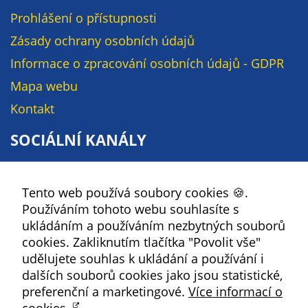
soubory cookie a
Prohlášení o přístupnosti
další technologie,
Zásady ochrany osobních údajů
abychom
přizpůsobili naše
Informace o zpracování osobních údajů - GDPR
webové stránky
Mapa webu
potřebám a
Kontakt
zájmům našich
návštěvníků.
SOCIÁLNÍ KANÁLY
Facebook
Reklamní
cookies
Tento web používá soubory cookies 🍪.
YouTube
Reklamní cookies
Používáním tohoto webu souhlasíte s
Instagram
používáme my
ukládáním a používáním nezbytných souborů
RSS
nebo naši partneři,
cookies. Zakliknutím tlačítka "Povolit vše"
abychom Vám
udělujete souhlas k ukládání a používání i
mohli zobrazit
Kbely
dalších souborů cookies jako jsou statistické,
vhodné obsahy
preferenční a marketingové.
Více informací o
nebo reklamy jak