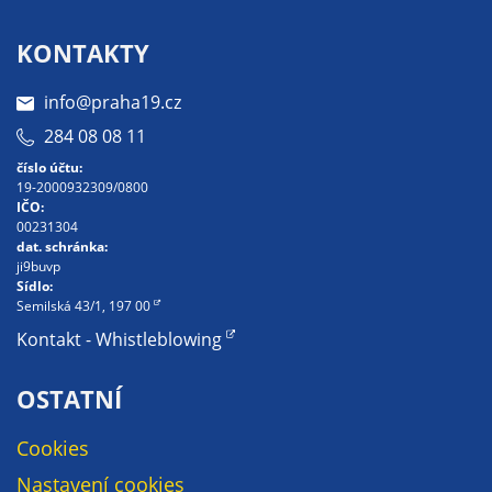
Pokud
vypnete
KONTAKTY
používání
analytických
info@praha19.cz
cookies ve
284 08 08 11
vztahu k Vaší
návštěvě,
číslo účtu:
ztrácíme
19-2000932309/0800
IČO:
možnost
00231304
analýzy
dat. schránka:
výkonu a
ji9buvp
Sídlo:
optimalizace
Semilská 43/1, 197 00
našich
Kontakt - Whistleblowing
opatření.
OSTATNÍ
Personalizované
Cookies
soubory cookie
Používáme rovněž
Nastavení cookies