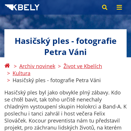
Hasičský ples - fotografie
Petra Váni
Archiv novinek
Život ve Kbelích
Kultura
Hasičský ples - fotografie Petra Váni
Hasičský ples byl jako obvykle plný zábavy. Kdo
se chtěl bavit, tak toho určitě nenechaly
chladným vystoupení skupin Holokrci a Band-A. K
poslechu i tanci zahrál i host večera Felix
Slováček. Kocour preventista nám tu představil
projekt, pro záchranu lidských životů, na kterém