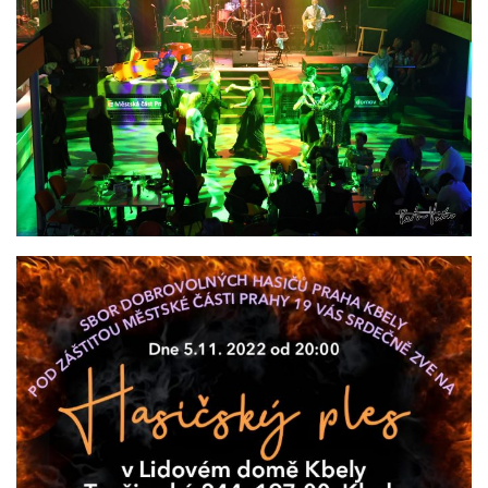
nemohou být
individuálně
deaktivovány
nebo
aktivovány.
Analytické
cookies
Analytické
cookies nám
umožňují
měření
výkonu
našeho webu
a našich
reklamních
kampaní.
Jejich pomocí